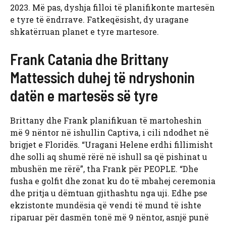
2023. Më pas, dyshja filloi të planifikonte martesën
e tyre të ëndrrave. Fatkeqësisht, dy uragane
shkatërruan planet e tyre martesore.
Frank Catania dhe Brittany
Mattessich duhej të ndryshonin
datën e martesës së tyre
Brittany dhe Frank planifikuan të martoheshin
më 9 nëntor në ishullin Captiva, i cili ndodhet në
brigjet e Floridës. “Uragani Helene erdhi fillimisht
dhe solli aq shumë rërë në ishull sa që pishinat u
mbushën me rërë”, tha Frank për PEOPLE. “Dhe
fusha e golfit dhe zonat ku do të mbahej ceremonia
dhe pritja u dëmtuan gjithashtu nga uji. Edhe pse
ekzistonte mundësia që vendi të mund të ishte
riparuar për dasmën tonë më 9 nëntor, asnjë punë