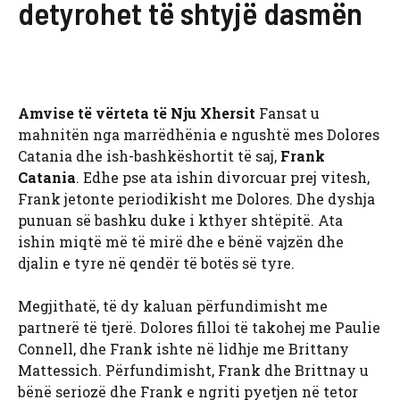
detyrohet të shtyjë dasmën
Amvise të vërteta të Nju Xhersit
Fansat u
mahnitën nga marrëdhënia e ngushtë mes Dolores
Catania dhe ish-bashkëshortit të saj,
Frank
Catania
. Edhe pse ata ishin divorcuar prej vitesh,
Frank jetonte periodikisht me Dolores. Dhe dyshja
punuan së bashku duke i kthyer shtëpitë. Ata
ishin miqtë më të mirë dhe e bënë vajzën dhe
djalin e tyre në qendër të botës së tyre.
Megjithatë, të dy kaluan përfundimisht me
partnerë të tjerë. Dolores filloi të takohej me Paulie
Connell, dhe Frank ishte në lidhje me Brittany
Mattessich. Përfundimisht, Frank dhe Brittnay u
bënë seriozë dhe Frank e ngriti pyetjen në tetor