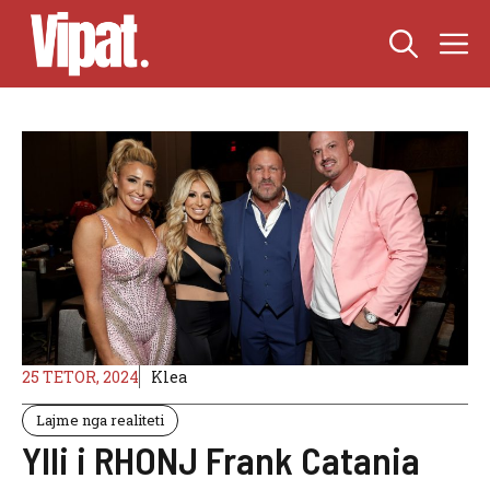
Skip
M
to
content
25 TETOR, 2024
Klea
Lajme nga realiteti
Ylli i RHONJ Frank Catania