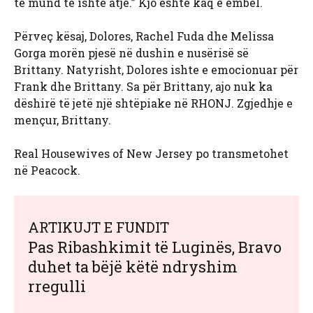
të mund të ishte atje.” Kjo është kaq e ëmbël.
Përveç kësaj, Dolores, Rachel Fuda dhe Melissa
Gorga morën pjesë në dushin e nusërisë së
Brittany. Natyrisht, Dolores ishte e emocionuar për
Frank dhe Brittany. Sa për Brittany, ajo nuk ka
dëshirë të jetë një shtëpiake në RHONJ. Zgjedhje e
mençur, Brittany.
Real Housewives of New Jersey po transmetohet
në Peacock.
ARTIKUJT E FUNDIT
Pas Ribashkimit të Luginës, Bravo
duhet ta bëjë këtë ndryshim
rregulli