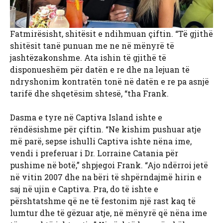
Fatmirësisht, shitësit e ndihmuan çiftin. “Të gjithë
shitësit tanë punuan me ne në mënyrë të
jashtëzakonshme. Ata ishin të gjithë të
disponueshëm për datën e re dhe na lejuan të
ndryshonim kontratën tonë në datën e re pa asnjë
tarifë dhe shqetësim shtesë, “tha Frank.
Dasma e tyre në Captiva Island ishte e
rëndësishme për çiftin. “Ne kishim pushuar atje
më parë, sepse ishulli Captiva ishte nëna ime,
vendi i preferuar i Dr. Lorraine Catania për
pushime në botë,” shpjegoi Frank. “Ajo ndërroi jetë
në vitin 2007 dhe na bëri të shpërndajmë hirin e
saj në ujin e Captiva. Pra, do të ishte e
përshtatshme që ne të festonim një rast kaq të
lumtur dhe të gëzuar atje, në mënyrë që nëna ime