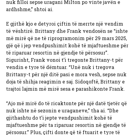
nuk filloi sepse uragani Milton po vinte javën e
ardhshme,” shtoi ai.
E gjithë kjo e detyroi çiftin të merrte një vendim
të vështirë. Brittany dhe Frank vendosën se “ishte
më mirë që ne të riprogramonim për 29 mars 2025,
gjë që i jep vendpushimit kohë të mjaftueshme për
të riparuar resortin në gjendje të përsosur”.
Sigurisht, Frank vonoi t’i tregonte Brittany-t për
vendin e tyre të dëmtuar. “Unë nuk i tregova
Brittany-t për një ditë pasi e mora vesh, sepse nuk
doja të shihja reagimin e saj. Sidoqoftë, Brittany e
trajtoi lajmin më mirë sesa e parashikonte Frank.
“Ajo më mirë do të ricaktonte për një datë tjetër që
nuk ishte në sezonin e uraganeve,” tha ai. “Dhe
gjithashtu do t’i jepte vendpushimit kohë të
mjaftueshme për ta riparuar resortin në gjendje të
përsosur.” Plus, çifti donte që të ftuarit e tyre të