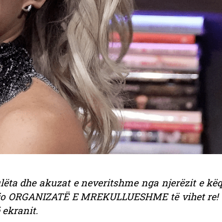
e ulëta dhe akuzat e neveritshme nga njerëzit e kë
që kjo ORGANIZATË E MREKULLUESHME të vihet re! S
 ekranit.