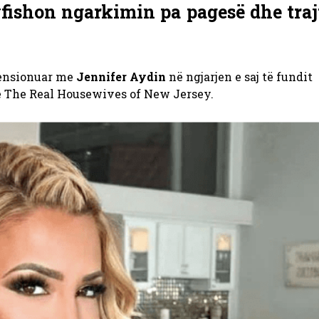
yfishon ngarkimin pa pagesë dhe tra
tensionuar me
Jennifer Aydin
në ngjarjen e saj të fundit
të The Real Housewives of New Jersey.