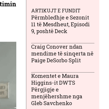
jtimin
ARTIKUJT E FUNDIT
Përmbledhje e Sezonit
11 të Mesdheut, Episodi
9, poshtë Deck
Craig Conover ndan
mendime të sinqerta në
Paige DeSorbo Split
Komentet e Maura
Higgins-it DWTS
Përgjigje e
menjëhershme nga
Gleb Savchenko