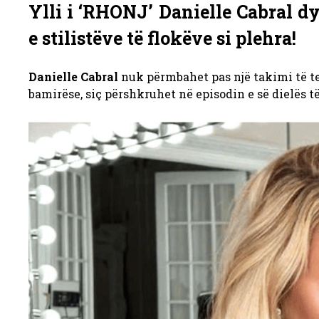
Ylli i ‘RHONJ’ Danielle Cabral d
e stilistëve të flokëve si plehra!
Danielle Cabral
nuk përmbahet pas një takimi të 
bamirëse, siç përshkruhet në episodin e së dielës 