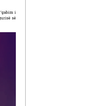
 ‘gabim i
gurisë së