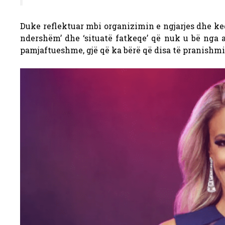
Duke reflektuar mbi organizimin e ngjarjes dhe k
ndershëm’ dhe ‘situatë fatkeqe’ që nuk u bë nga a
pamjaftueshme, gjë që ka bërë që disa të pranishmit