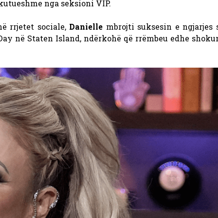
skutueshme nga seksioni VIP.
ë rrjetet sociale,
Danielle
mbrojti suksesin e ngjarjes 
Day në Staten Island, ndërkohë që rrëmbeu edhe shokun 