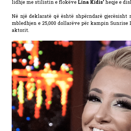
lidhje me stilistin e flokëve
Lina Kidis’
heqje e di
Në një deklaratë që është shpërndarë gjerësisht n
mbledhjen e 25,000 dollarëve për kampin Sunrise 
aktorit.