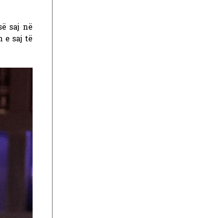
së saj në
e saj të