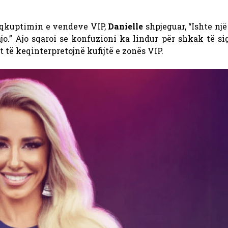
eqkuptimin e vendeve VIP,
Danielle
shpjeguar,
“Ishte një
jo.” Ajo sqaroi se konfuzioni ka lindur për shkak të si
 të keqinterpretojnë kufijtë e zonës VIP.