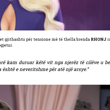
et gjithashtu për tensione më të thella brenda
RHONJ
r
gjetur.
farë kam duruar këtë vit nga njerëz të cilëve u b
a është e neveritshme për atë një arsye.”