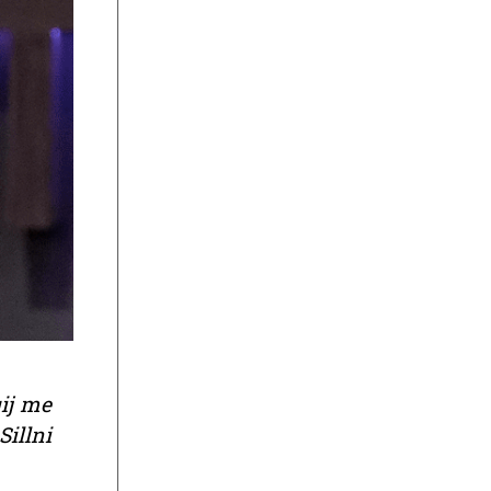
qij me
illni