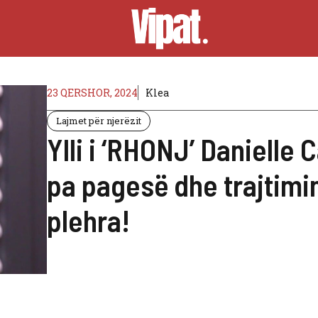
23 QERSHOR, 2024
Klea
Lajmet për njerëzit
Ylli i ‘RHONJ’ Danielle
pa pagesë dhe trajtimin 
plehra!