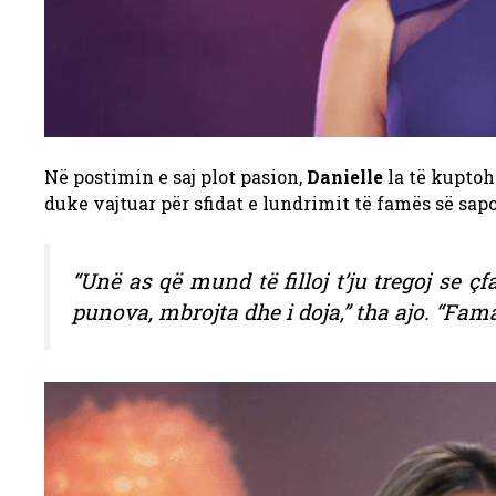
Në postimin e saj plot pasion,
Danielle
la të kuptoh
duke vajtuar për sfidat e lundrimit të famës së sapo
“Unë as që mund të filloj t’ju tregoj se ç
punova, mbrojta dhe i doja,” tha ajo. “Fam