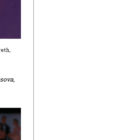
reth,
esova,