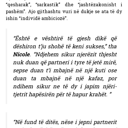
“qesharak”, “sarkastik” dhe “jashtëzakonisht i
pashëm”. Ajo gjithashtu vuri në dukje se ata të dy
ishin “individë ambiciozë”.
“Është e vështirë të gjesh dikë që
dëshiron t’ju shohë të keni sukses,” tha
Nicole
. “Ndjehem sikur njerëzit thjesht
nuk duan që partneri i tyre të jetë mirë,
sepse duan t’i mbajnë në një kuti ose
duan ta mbajnë në një kafaz, por
ndihem sikur ne të dy i japim njëri-
tjetrit hapësirën për të hapur krahët. ”
“Në fund të ditës, nëse i jepni partnerit