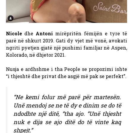
Nicole
dhe
Antoni
mirëpritën fëmijën e tyre të
parë në shkurt 2019. Gati dy vjet më vonë, avokati
ngriti pyetjen gjatë një pushimi familjar në Aspen,
Kolorado, në dhjetor 2021.
Nusja e ardhshme i tha People se propozimi ishte
“i thjeshtë dhe privat dhe asgjë më pak se perfekt”.
“Ne kemi folur më parë për martesën.
Unë mendoj se ne të dy e dinim se do të
ndodhte një ditë, “tha ajo. “Unë thjesht
nuk e dija se ajo ditë do të vinte kaq
shpejt.”