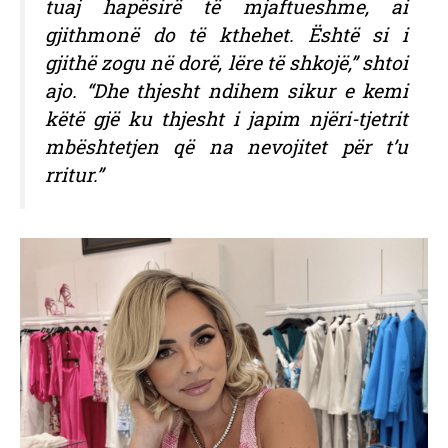
tuaj hapësirë ​​të mjaftueshme, ai
gjithmonë do të kthehet. Është si i
gjithë zogu në dorë, lëre të shkojë,” shtoi
ajo. “Dhe thjesht ndihem sikur e kemi
këtë gjë ku thjesht i japim njëri-tjetrit
mbështetjen që na nevojitet për t’u
rritur.”