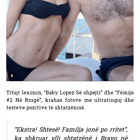
Titujt lexonin, “Baby Lopez Së shpejti” dhe “Fëmija
#2 Në Rrugë”, krahas fotove me ultratinguj dhe
testeve pozitive të shtatzënisë.
“Ekstra! Shtesë! Familja jonë po rritet”,
ka shkruar ylli shtatzënë i Bravo në