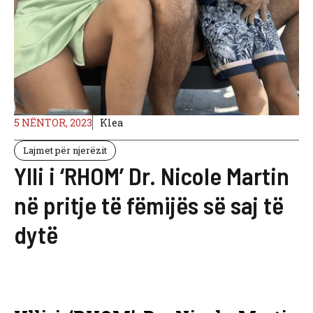
5 NËNTOR, 2023
Klea
Lajmet për njerëzit
Ylli i ‘RHOM’ Dr. Nicole Martin
në pritje të fëmijës së saj të
dytë