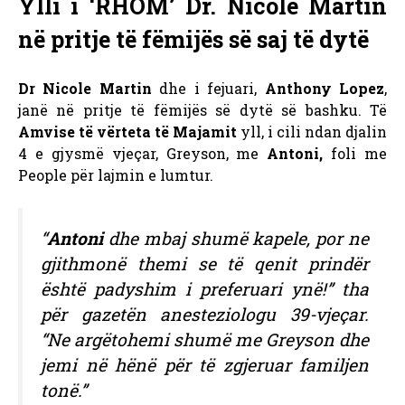
Ylli i ‘RHOM’ Dr. Nicole Martin
në pritje të fëmijës së saj të dytë
Dr Nicole Martin
dhe i fejuari,
Anthony Lopez
,
janë në pritje të fëmijës së dytë së bashku. Të
Amvise të vërteta të Majamit
yll, i cili ndan djalin
4 e gjysmë vjeçar, Greyson, me
Antoni,
foli me
People për lajmin e lumtur.
“
Antoni
dhe mbaj shumë kapele, por ne
gjithmonë themi se të qenit prindër
është padyshim i preferuari ynë!” tha
për gazetën anesteziologu 39-vjeçar.
“Ne argëtohemi shumë me Greyson dhe
jemi në hënë për të zgjeruar familjen
tonë.”