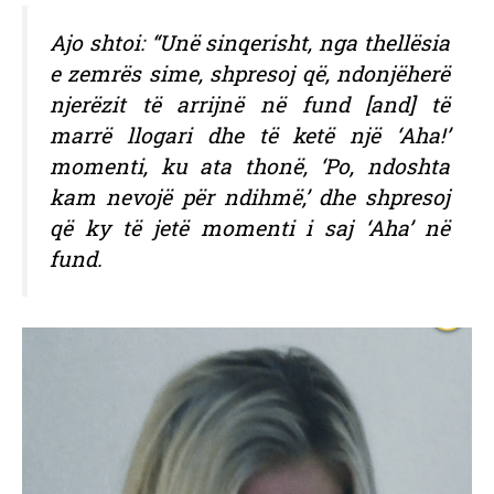
Ajo shtoi: “Unë sinqerisht, nga thellësia
e zemrës sime, shpresoj që, ndonjëherë
njerëzit të arrijnë në fund [and] të
marrë llogari dhe të ketë një ‘Aha!’
momenti, ku ata thonë, ‘Po, ndoshta
kam nevojë për ndihmë,’ dhe shpresoj
që ky të jetë momenti i saj ‘Aha’ në
fund.