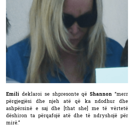
Emili
deklaroi se shpresonte që
Shannon
“merr
përgjegjësi dhe njeh atë që ka ndodhur dhe
ashpërsinë e saj dhe [that she] me të vërtetë
dëshiron ta përqafojë atë dhe të ndryshojë për
mirë.”