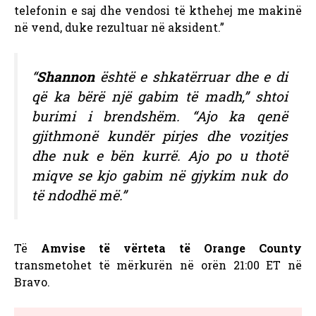
telefonin e saj dhe vendosi të kthehej me makinë
në vend, duke rezultuar në aksident.”
“
Shannon
është e shkatërruar dhe e di
që ka bërë një gabim të madh,” shtoi
burimi i brendshëm. “Ajo ka qenë
gjithmonë kundër pirjes dhe vozitjes
dhe nuk e bën kurrë. Ajo po u thotë
miqve se kjo gabim në gjykim nuk do
të ndodhë më.”
Të
Amvise të vërteta të Orange County
transmetohet të mërkurën në orën 21:00 ET në
Bravo.