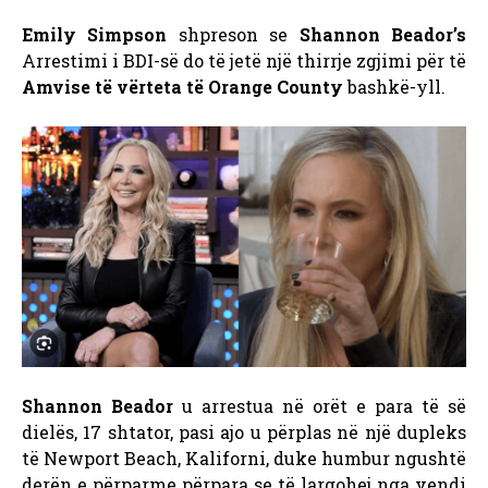
Emily Simpson
shpreson se
Shannon Beador’s
Arrestimi i BDI-së do të jetë një thirrje zgjimi për të
Amvise të vërteta të Orange County
bashkë-yll.
Shannon Beador
u arrestua në orët e para të së
dielës, 17 shtator, pasi ajo u përplas në një dupleks
të Newport Beach, Kaliforni, duke humbur ngushtë
derën e përparme përpara se të largohej nga vendi