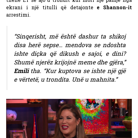
ekrani i një titulli që detajonte
e Shannon-it
arrestimi.
“Sinqerisht, më është dashur ta shikoj
disa herë sepse… mendova se ndoshta
ishte diçka që dikush e sajoi, e dini?
Shumë njerëz krijojnë meme dhe gjëra,”
Emili
tha. “Kur kuptova se ishte një gjë
e vërtetë, u trondita. Unë u mahnita.”