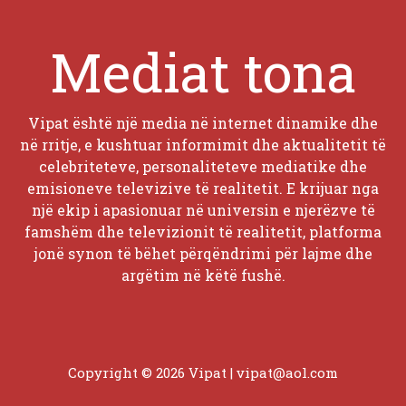
Mediat tona
Vipat është një media në internet dinamike dhe
në rritje, e kushtuar informimit dhe aktualitetit të
celebriteteve, personaliteteve mediatike dhe
emisioneve televizive të realitetit. E krijuar nga
një ekip i apasionuar në universin e njerëzve të
famshëm dhe televizionit të realitetit, platforma
jonë synon të bëhet përqëndrimi për lajme dhe
argëtim në këtë fushë.
Copyright © 2026 Vipat |
vipat@aol.com