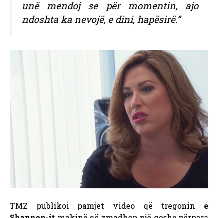
unë mendoj se për momentin, ajo
ndoshta ka nevojë, e dini, hapësirë.”
TMZ publikoi pamjet video që tregonin
e
Shannon-it
makinë që zmadhon një qoshe përpara