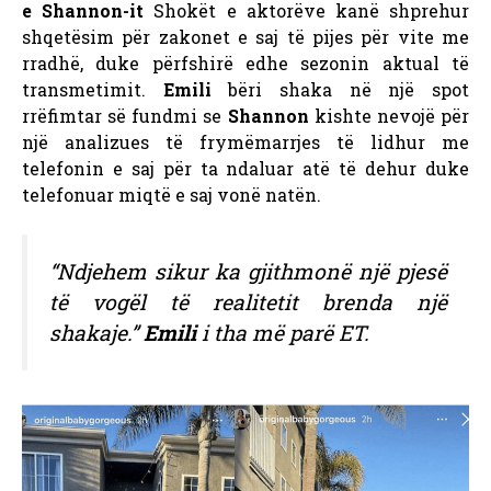
e Shannon-it
Shokët e aktorëve kanë shprehur
shqetësim për zakonet e saj të pijes për vite me
rradhë, duke përfshirë edhe sezonin aktual të
transmetimit.
Emili
bëri shaka në një spot
rrëfimtar së fundmi se
Shannon
kishte nevojë për
një analizues të frymëmarrjes të lidhur me
telefonin e saj për ta ndaluar atë të dehur duke
telefonuar miqtë e saj vonë natën.
“Ndjehem sikur ka gjithmonë një pjesë
të vogël të realitetit brenda një
shakaje.”
Emili
i tha më parë ET.