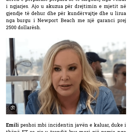
i ngjarjes. Ajo u akuzua për drejtimin e mjetit në
gjendje të dehur dhe për kundërvajtje dhe u lirua
nga burgu i Newport Beach me një garanci prej
2500 dollarësh.
Emili
peshoi mbi incidentin javën e kaluar, duke i
thënë ET se ajo u trondit kur mori një pamje nga