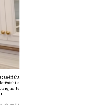
eçanërisht
lotësisht e
orrigjim të
t.