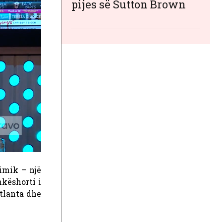
pijes së Sutton Brown
imik – një
këshorti i
tlanta dhe