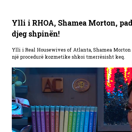
Ylli i RHOA, Shamea Morton, padi
djeg shpinën!
Ylli i Real Housewives of Atlanta, Shamea Morton 
një procedurë kozmetike shkoi tmerrësisht keq.