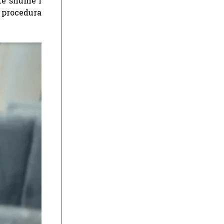
te shumë i
 procedura