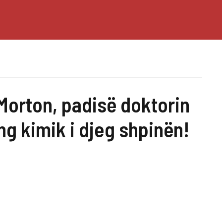
Morton, padisë doktorin
ng kimik i djeg shpinën!