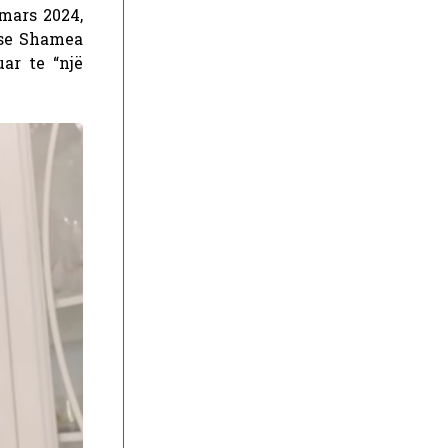
mars 2024,
 se Shamea
ar te “një