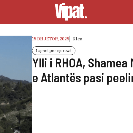
15 DHJETOR, 2025
Klea
Lajmet për njerëzit
Ylli i RHOA, Shamea 
e Atlantës pasi peeli