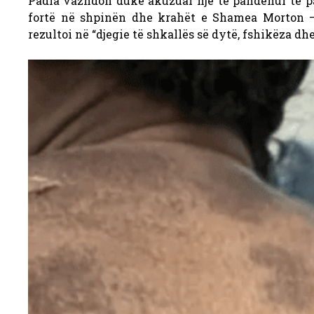
Padia vazhdon duke akuzuar një të pandehur të pa
fortë në shpinën dhe krahët e Shamea Morton – 
rezultoi në “djegie të shkallës së dytë, fshikëza 