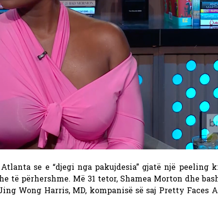
lanta se e “djegi nga pakujdesia” gjatë një peeling k
dhe të përhershme. Më 31 tetor, Shamea Morton dhe bash
 Jing Wong Harris, MD, kompanisë së saj Pretty Faces A