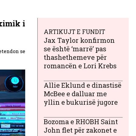
kimik i
ARTIKUJT E FUNDIT
Jax Taylor konfirmon
se është ‘marrë’ pas
retendon se
thashethemeve për
romancën e Lori Krebs
Allie Eklund e dinastisë
McBee e dalluar me
yllin e bukurisë jugore
Bozoma e RHOBH Saint
John flet për zakonet e