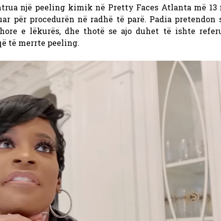
rua një peeling kimik në Pretty Faces Atlanta më 13 
ruar për procedurën në radhë të parë. Padia pretendon
ore e lëkurës, dhe thotë se ajo duhet të ishte referu
që të merrte peeling.