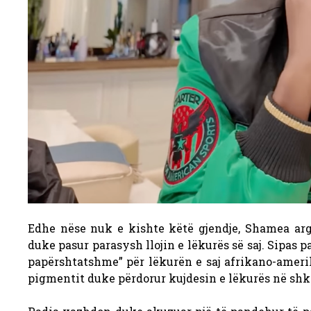
Edhe nëse nuk e kishte këtë gjendje, Shamea ar
duke pasur parasysh llojin e lëkurës së saj. Sipas p
papërshtatshme” për lëkurën e saj afrikano-amerik
pigmentit duke përdorur kujdesin e lëkurës në shk