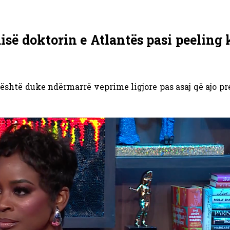
së doktorin e Atlantës pasi peeling 
është duke ndërmarrë veprime ligjore pas asaj që ajo p