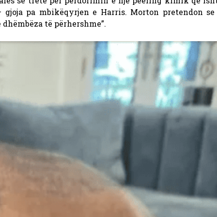
lës së tretë për përdorimin e një peeling kimik që ish
gjoja pa mbikëqyrjen e Harris. Morton pretendon se
dhe dhëmbëza të përhershme”.