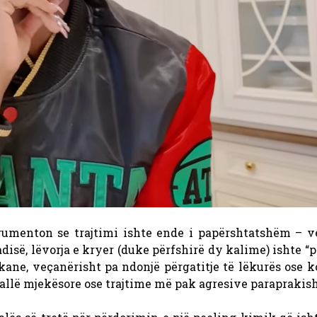
gumenton se trajtimi ishte ende i papërshtatshëm – v
adisë, lëvorja e kryer (duke përfshirë dy kalime) ishte “p
ane, veçanërisht pa ndonjë përgatitje të lëkurës ose k
allë mjekësore ose trajtime më pak agresive paraprakish