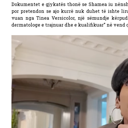
Dokumentet e gjykatës thonë se Shamea iu nënsht
por pretendon se ajo kurrë nuk duhet të ishte li
vuan nga Tinea Versicolor, një sëmundje kërpudh
dermatologe e trajnuar dhe e kualifikuar” në vend 