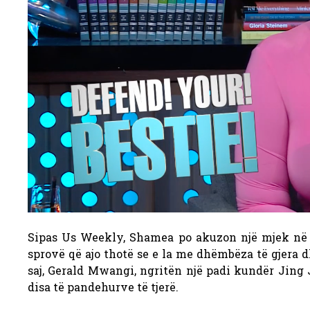
Sipas Us Weekly, Shamea po akuzon një mjek në At
sprovë që ajo thotë se e la me dhëmbëza të gjera 
saj, Gerald Mwangi, ngritën një padi kundër Jing
disa të pandehurve të tjerë.