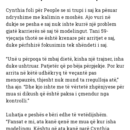
Cynthia foli për People se si trupi i saj ka pësuar
ndryshime me kalimin e moshës. Ajo vuri në
dukje se pesha e saj nuk ishte kurrë një problem
gjatë karrierës së saj të modelingut. Tani 59-
vjeçarja thotë se është krenare për arritjet e saj,
duke përfshirë fokusimin tek shëndeti i saj.
“Unë u përpoqa të mbaj dietë, kisha një trajner, isha
duke ushtruar. Patjetër që po bëja përpjekje. Por kur
arrita në këtë udhëkryq të veçantë pas
menopauzës, thjesht nuk mund ta rregulloja atë,”
tha ajo. “Dhe kjo ishte me të vërtetë zhgënjyese për
mua si dikush që është paksa i çmendur nga
kontrolli.”
Luhatja e peshës e bëri edhe të vetëdijshëm.
“Fansat e mi, ata kanë qenë me mua që kur isha
modelingu. Kështu që ata kanë parë Cynthia