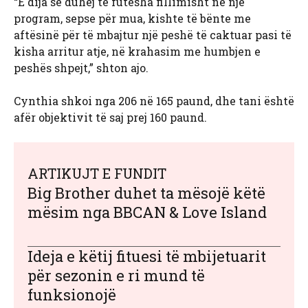
“E dija se duhej të futesha fillimisht në një
program, sepse për mua, kishte të bënte me
aftësinë për të mbajtur një peshë të caktuar pasi të
kisha arritur atje, në krahasim me humbjen e
peshës shpejt,” shton ajo.
Cynthia shkoi nga 206 në 165 paund, dhe tani është
afër objektivit të saj prej 160 paund.
ARTIKUJT E FUNDIT
Big Brother duhet ta mësojë këtë
mësim nga BBCAN & Love Island
Ideja e këtij fituesi të mbijetuarit
për sezonin e ri mund të
funksionojë