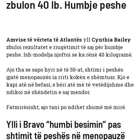
zbulon 40 lb. Humbje peshe
Amvise të vërteta të Atlantës
yll
Cynthia Bailey
zbuloi rezultatet e rrugëtimit të saj për humbje
peshe. Ish-modelja njoftoi se ka rënë 40 kilogramë.
Ajo tha se sapo hyri në të 50-at, shtimi i peshës
gjatë menopauzës ia rriti kokën e shëmtuar. Kjo e
kapi atë në befasi, e bëri atë më të vetëdijshme dhe
ndikoi në shëndetin e saj mendor.
Fatmirësisht, ajo tani po ndihet shumë më mirë.
Ylli i Bravo “humbi besimin” pas
shtimit të peshës në menopauzë