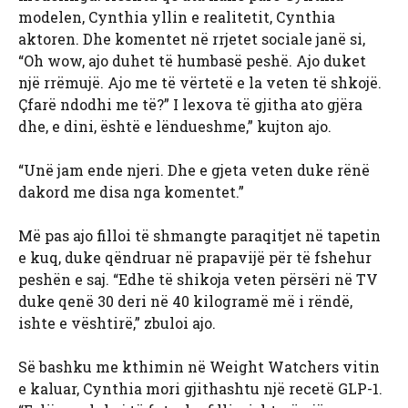
modelen, Cynthia yllin e realitetit, Cynthia
aktoren. Dhe komentet në rrjetet sociale janë si,
“Oh wow, ajo duhet të humbasë peshë. Ajo duket
një rrëmujë. Ajo me të vërtetë e la veten të shkojë.
Çfarë ndodhi me të?” I lexova të gjitha ato gjëra
dhe, e dini, është e lëndueshme,” kujton ajo.
“Unë jam ende njeri. Dhe e gjeta veten duke rënë
dakord me disa nga komentet.”
Më pas ajo filloi të shmangte paraqitjet në tapetin
e kuq, duke qëndruar në prapavijë për të fshehur
peshën e saj. “Edhe të shikoja veten përsëri në TV
duke qenë 30 deri në 40 kilogramë më i rëndë,
ishte e vështirë,” zbuloi ajo.
Së bashku me kthimin në Weight Watchers vitin
e kaluar, Cynthia mori gjithashtu një recetë GLP-1.