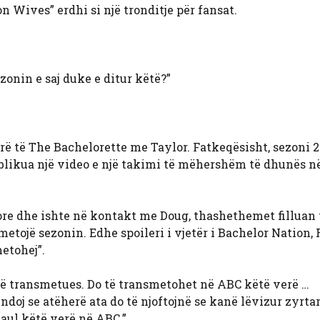
n Wives” erdhi si një tronditje për fansat.
ezonin e saj duke e ditur këtë?”
ërë të The Bachelorette me Taylor. Fatkeqësisht, sezoni 2
ublikua një video e një takimi të mëhershëm të dhunës n
ore dhe ishte në kontakt me Doug, thashethemet filluan 
tojë sezonin. Edhe spoileri i vjetër i Bachelor Nation, 
metohej”.
 një transmetues. Do të transmetohet në ABC këtë verë …
doj se atëherë ata do të njoftojnë se kanë lëvizur zyrta
Paul këtë verë në ABC.”