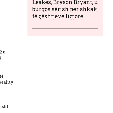
Leakes, Bryson Bryant, u
burgos sërish për shkak
të çështjeve ligjore
2 u
ë
të
Reality
risht