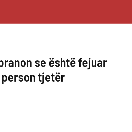
it pranon se është fejuar
 person tjetër