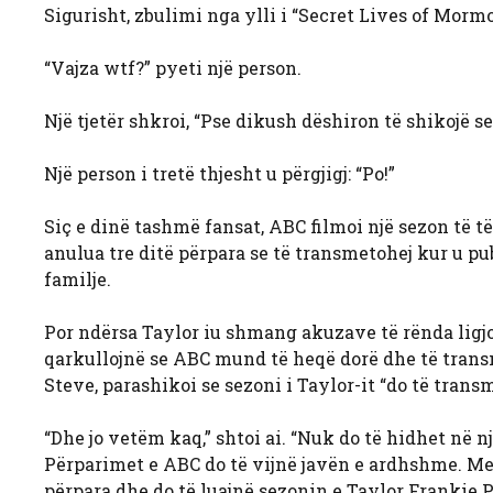
Sigurisht, zbulimi nga ylli i “Secret Lives of Mormo
“Vajza wtf?” pyeti një person.
Një tjetër shkroi, “Pse dikush dëshiron të shikojë s
Një person i tretë thjesht u përgjigj: “Po!”
Siç e dinë tashmë fansat, ABC filmoi një sezon të t
anulua tre ditë përpara se të transmetohej kur u p
familje.
Por ndërsa Taylor iu shmang akuzave të rënda ligj
qarkullojnë se ABC mund të heqë dorë dhe të transme
Steve, parashikoi se sezoni i Taylor-it “do të trans
“Dhe jo vetëm kaq,” shtoi ai. “Nuk do të hidhet në
Përparimet e ABC do të vijnë javën e ardhshme. Men
përpara dhe do të luajnë sezonin e Taylor Frankie 