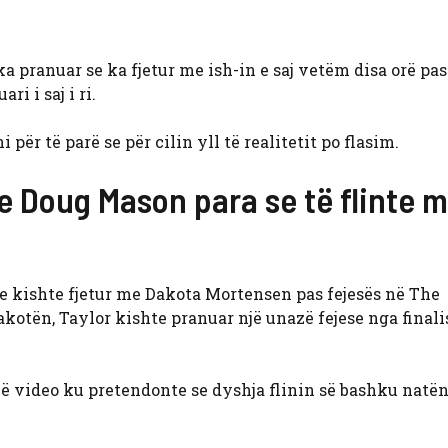
ka pranuar se ka fjetur me ish-in e saj vetëm disa orë pas 
ri i saj i ri.
r të parë se për cilin yll të realitetit po flasim.
e Doug Mason para se të flinte m
 se kishte fjetur me Dakota Mortensen pas fejesës në The
akotën, Taylor kishte pranuar një unazë fejese nga finali
jë video ku pretendonte se dyshja flinin së bashku natën