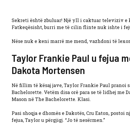
Sekreti është zbuluar! Një yll i caktuar televiziv e 
Fatkeqësisht, burri me të cilin flinte nuk ishte i fejua
Nëse nuk e keni marrë me mend, vazhdoni të lexoni pë
Taylor Frankie Paul u fejua m
Dakota Mortensen
Në fillim të kësaj jave, Taylor Frankie Paul pranoi
Bachelorette. Vetëm disa orë para se të lidhej me D
Mason në The Bachelorette. Klasi.
Pasi shoqja e dhomës e Dakotës, Cru Eaton, postoi n
fejua, Taylor u përgjigj. “Jo të nesërmen.”