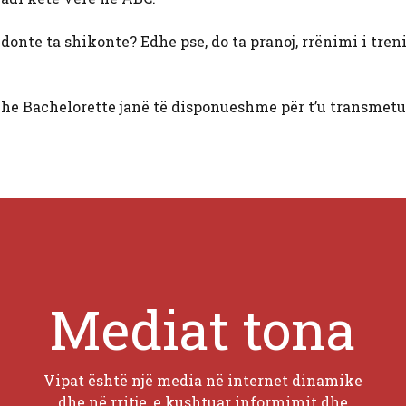
donte ta shikonte? Edhe pse, do ta pranoj, rrënimi i treni
he Bachelorette janë të disponueshme për t’u transmetu
Mediat tona
Vipat është një media në internet dinamike
dhe në rritje, e kushtuar informimit dhe