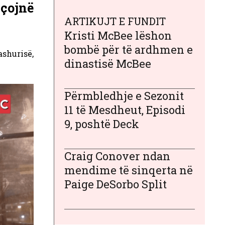
çojnë
ARTIKUJT E FUNDIT
Kristi McBee lëshon
bombë për të ardhmen e
dashurisë,
dinastisë McBee
Përmbledhje e Sezonit
11 të Mesdheut, Episodi
9, poshtë Deck
Craig Conover ndan
mendime të sinqerta në
Paige DeSorbo Split