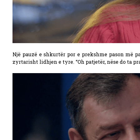
Një pauzë e shkurtër por e prekshme pason më p
zyrtarisht lidhjen e tyre. “Oh patjetër, nëse do ta pr