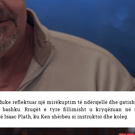
duke reflektuar një mirëkuptim të ndërsjellë dhe gatis
 bashku. Rrugët e tyre fillimisht u kryqëzuan në 
të Isaac Plath, ku Ken shërbeu si instruktor dhe koleg.