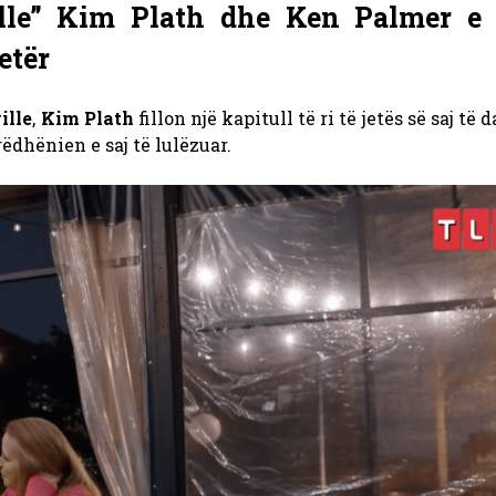
ille” Kim Plath dhe Ken Palmer e 
etër
ille
,
Kim Plath
fillon një kapitull të ri të jetës së saj të 
ëdhënien e saj të lulëzuar.