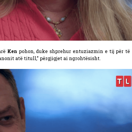
arë
Ken
pohon, duke shprehur entuziazmin e tij për të 
anonit atë titull,” përgjigjet ai ngrohtësisht.