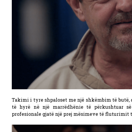
Takimi i tyre shpaloset me një shkëmbim të butë, 
të hyrë në një marrëdhënie të përkushtuar së
profesionale gjatë një prej mësimeve të fluturimit 