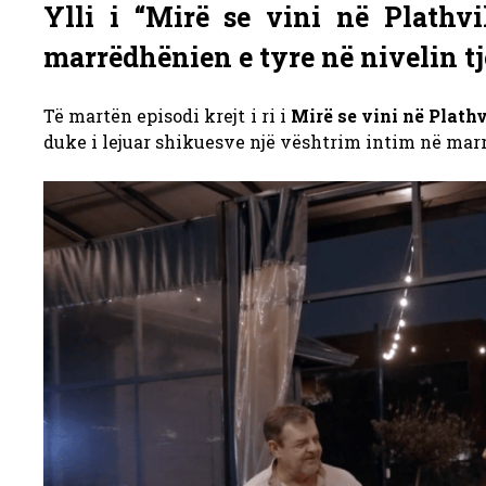
Ylli i “Mirë se vini në Plathv
marrëdhënien e tyre në nivelin tj
Të martën episodi krejt i ri i
Mirë se vini në Plathv
duke i lejuar shikuesve një vështrim intim në marr