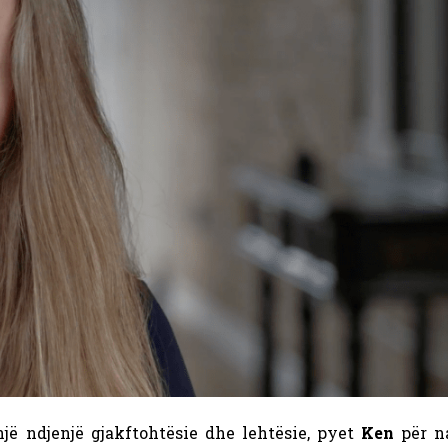
jë ndjenjë gjakftohtësie dhe lehtësie, pyet
Ken
për n