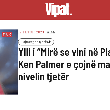
17 TETOR, 2023
Klea
Lajmet për njerëzit
Ylli i “Mirë se vini në P
Ken Palmer e çojnë ma
nivelin tjetër