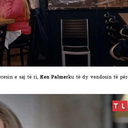
resin e saj të ri,
Ken Palmer
ku të dy vendosin të për