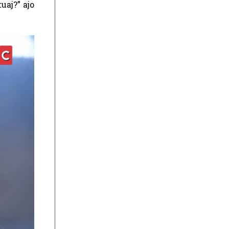
uaj?” ajo