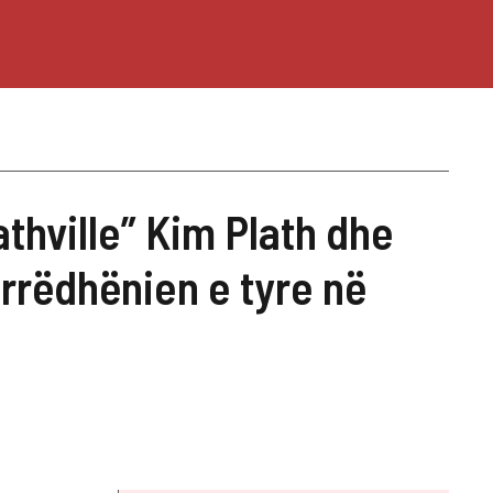
lathville” Kim Plath dhe
rrëdhënien e tyre në