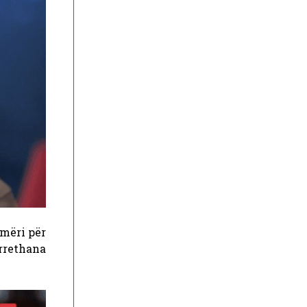
hmëri për
rrethana