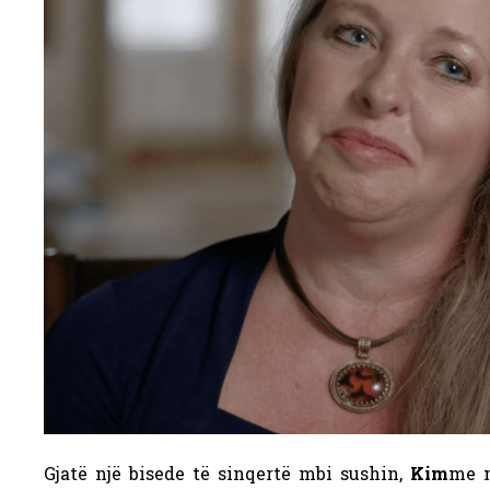
Gjatë një bisede të sinqertë mbi sushin,
Kim
me n