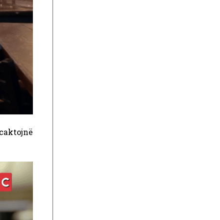
caktojnë