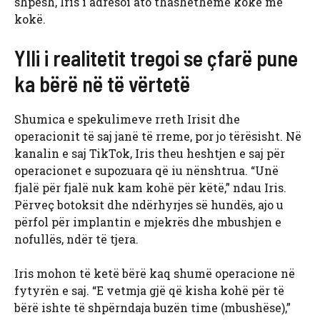
shpesh, Iris i adresoi ato thashetheme kokë më
kokë.
Ylli i realitetit tregoi se çfarë pune
ka bërë në të vërtetë
Shumica e spekulimeve rreth Irisit dhe
operacionit të saj janë të rreme, por jo tërësisht. Në
kanalin e saj TikTok, Iris theu heshtjen e saj për
operacionet e supozuara që iu nënshtrua. “Unë
fjalë për fjalë nuk kam kohë për këtë,” ndau Iris.
Përveç botoksit dhe ndërhyrjes së hundës, ajo u
përfol për implantin e mjekrës dhe mbushjen e
nofullës, ndër të tjera.
Iris mohon të ketë bërë kaq shumë operacione në
fytyrën e saj. “E vetmja gjë që kisha kohë për të
bërë ishte të shpërndaja buzën time (mbushëse),”