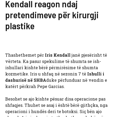
Kendall reagon ndaj
pretendimeve për kirurgji
plastike
Thashethemet për
Iris Kendall
janë pjesërisht të
vërteta. Ka pasur spekulime të shumta se ish-
ishullari kishte bërë përmirësime të shumta
kozmetike. Iris u shfaq në sezonin 7 të
Ishulli i
dashurisë në SHBA
duke përfunduar në vendin e
katërt përkrah Pepe Garcias.
Besohet se ajo kishte pësuar disa operacione pas
shfaqjes. Thuhet se asaj i është bërë gjithçka, nga
operacioni i hundës deri te botoksi. Siç bën ajo