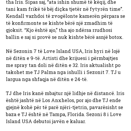
tha Iris. Sipas saj, “ata ishin shumë të këqij, dhe
tani kam frikë të bëj diçka tjetër në fytyrën time”.
Kendall vazhdoi të zvogëlonte kamerën përpara se
të konfirmonte se kishte bërë një zmadhim të
gjoksit. “Kjo është ajo,” tha ajo ndërsa rrudhosi
ballin e saj si provë se nuk kishte bërë asnjë botox.
Në Sezonin 7 të Love Island USA, Iris hyri në lojë
në ditën e 9-të. Artisti dhe krijuesi i përmbajtjes
me spray tan doli në ditën e 32. Iris aktualisht po
takohet me TJ Palma nga ishulli i Sezonit 7. TJ u
largua nga shfaqja në ditën e 24-të.
TJ dhe Iris kanë mbajtur një lidhje në distancë. Iris
është jashtë në Los Anxhelos, por ajo dhe TJ ende
gjejnë kohë për të parë njëri-tjetrin, pavarësisht se
baza e TJ është në Tampa, Florida. Sezoni 8 i Love
Island USA debutoi javën e kaluar.