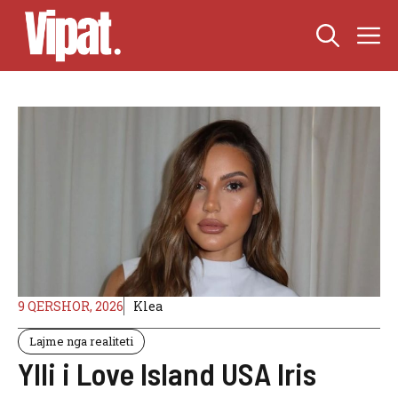
Skip
M
to
content
9 QERSHOR, 2026
Klea
Lajme nga realiteti
Ylli i Love Island USA Iris