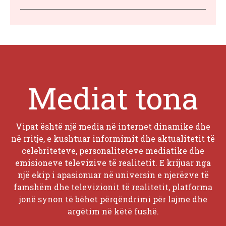
Mediat tona
Vipat është një media në internet dinamike dhe
në rritje, e kushtuar informimit dhe aktualitetit të
celebriteteve, personaliteteve mediatike dhe
emisioneve televizive të realitetit. E krijuar nga
një ekip i apasionuar në universin e njerëzve të
famshëm dhe televizionit të realitetit, platforma
jonë synon të bëhet përqëndrimi për lajme dhe
argëtim në këtë fushë.