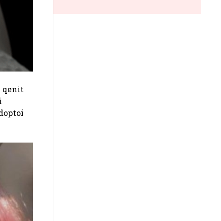
 qenit
i
doptoi