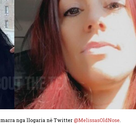
 marra nga llogaria në Twitter
@MelissasOldNose
.