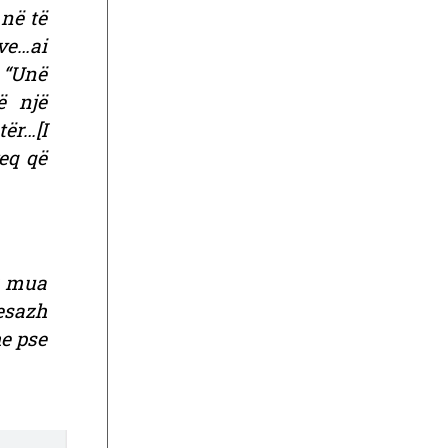
në të
ve…ai
 “Unë
ë një
tër…[I
eq që
r mua
esazh
he pse