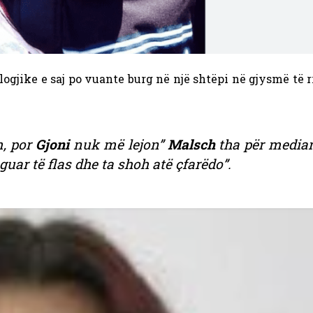
logjike e saj po vuante burg në një shtëpi në gjysmë të 
m, por
Gjoni
nuk më lejon”
Malsch
tha për media
ar të flas dhe ta shoh atë çfarëdo”.