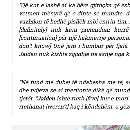
“Që kur e lashë ai ka bërë gjithçka që ë
vetmen mënyrë që e dinte se mundte…dhe
vazhdon të hedhë pisllëk mbi emrin tim,
[definitely] nuk kam pretenduar kurrë
[continuation] për një hakmarrje personale
don’t know] Unë jam i humbur për fjalë. 
Jaiden nuk kishte zgjidhje në asnjë nga kë
“Në fund më duhej të ndahesha me të, se
dhe ndjeva se ai meritonte dikë që mund 
tjetër. “
Jaiden
ishte rreth [five] kur e mori
rrethanat [weren’t] kaq i këndshëm, u gëzo