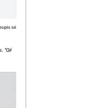
rrugës në
n
.
“Që