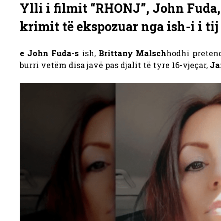
Ylli i filmit “RHONJ”, John Fuda,
krimit të ekspozuar nga ish-i i tij
e John Fuda-s
ish,
Brittany Malsch
hodhi preten
burri vetëm disa javë pas djalit të tyre 16-vjeçar,
Ja