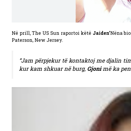
Në prill, The US Sun raportoi këtë
Jaiden’
Nëna bio
Paterson, New Jersey.
“Jam përpjekur të kontaktoj me djalin ti
kur kam shkuar në burg,
Gjoni
më ka pengu