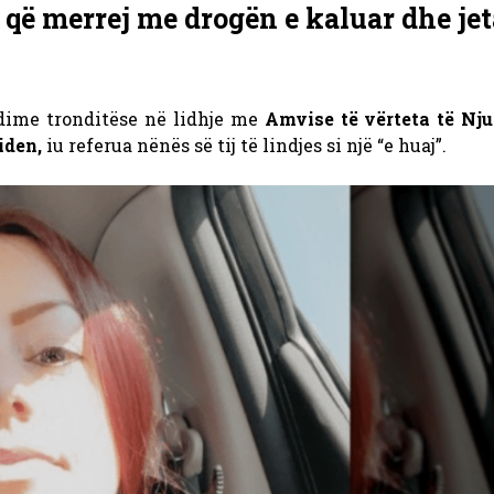
 që merrej me drogën e kaluar dhe jet
dime tronditëse në lidhje me
Amvise të vërteta të Nju
iden,
iu referua nënës së tij të lindjes si një “e huaj”.