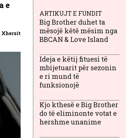
a e
ARTIKUJT E FUNDIT
Big Brother duhet ta
mësojë këtë mësim nga
 Xhersit
BBCAN & Love Island
Ideja e këtij fituesi të
mbijetuarit për sezonin
e ri mund të
funksionojë
Kjo kthesë e Big Brother
do të eliminonte votat e
hershme unanime