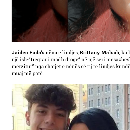
Jaiden Fuda’s
nëna e lindjes,
Brittany Malsch
,
ka 
një ish-“tregtar i madh droge” në një seri mesazhes
mërzitur” nga sharjet e nënës së tij të lindjes kundë
muaj më parë.