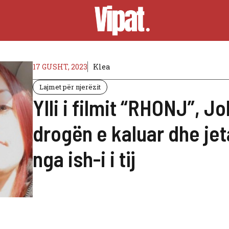
17 GUSHT, 2023
Klea
Lajmet për njerëzit
Ylli i filmit “RHONJ”, 
drogën e kaluar dhe jet
nga ish-i i tij