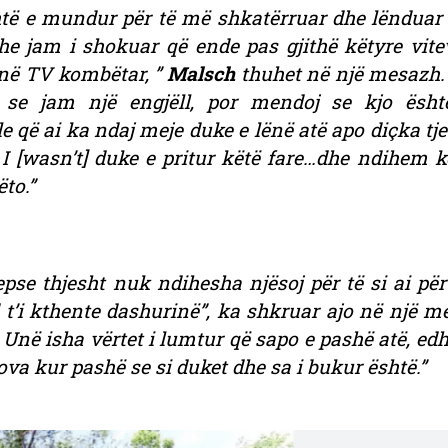
shtë e mundur për të më shkatërruar dhe lënduar 
 jam i shokuar që ende pas gjithë këtyre vite
 në TV kombëtar, ”
Malsch
thuhet në një mesazh.
 se jam një engjëll, por mendoj se kjo ësht
 që ai ka ndaj meje duke e lënë atë apo diçka tje
I [wasn’t] duke e pritur këtë fare…dhe ndihem k
to.”
pse thjesht nuk ndihesha njësoj për të si ai pë
t’i kthente dashurinë”, ka shkruar ajo në një m
. Unë isha vërtet i lumtur që sapo e pashë atë, ed
va kur pashë se si duket dhe sa i bukur është.”