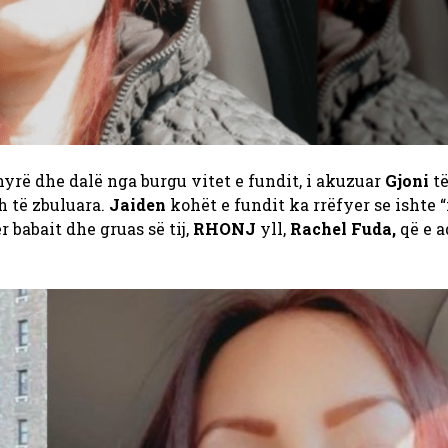
hyrë dhe dalë nga burgu vitet e fundit, i akuzuar
Gjoni
të
h të zbuluara.
Jaiden
kohët e fundit ka rrëfyer se ishte “
r babait dhe gruas së tij,
RHONJ
yll,
Rachel Fuda
,
që e a