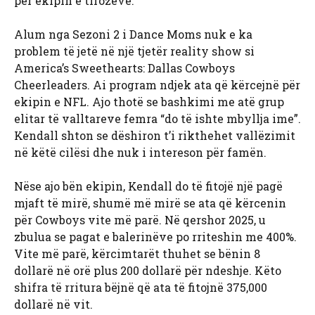
për ekipin e tifozëve.
Alum nga Sezoni 2 i Dance Moms nuk e ka
problem të jetë në një tjetër reality show si
America’s Sweethearts: Dallas Cowboys
Cheerleaders. Ai program ndjek ata që kërcejnë për
ekipin e NFL. Ajo thotë se bashkimi me atë grup
elitar të valltareve femra “do të ishte mbyllja ime”.
Kendall shton se dëshiron t’i rikthehet vallëzimit
në këtë cilësi dhe nuk i intereson për famën.
Nëse ajo bën ekipin, Kendall do të fitojë një pagë
mjaft të mirë, shumë më mirë se ata që kërcenin
për Cowboys vite më parë. Në qershor 2025, u
zbulua se pagat e balerinëve po rriteshin me 400%.
Vite më parë, kërcimtarët thuhet se bënin 8
dollarë në orë plus 200 dollarë për ndeshje. Këto
shifra të rritura bëjnë që ata të fitojnë 375,000
dollarë në vit.