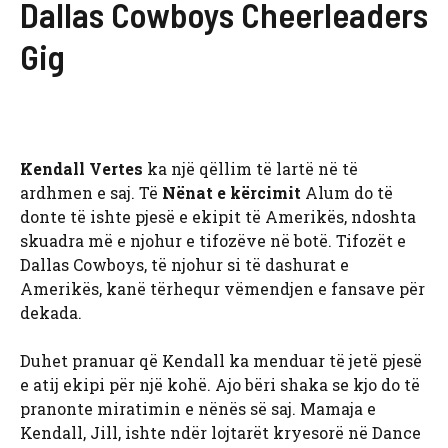
Dallas Cowboys Cheerleaders
Gig
Kendall Vertes
ka një qëllim të lartë në të
ardhmen e saj. Të
Nënat e kërcimit
Alum do të
donte të ishte pjesë e ekipit të Amerikës, ndoshta
skuadra më e njohur e tifozëve në botë. Tifozët e
Dallas Cowboys, të njohur si të dashurat e
Amerikës, kanë tërhequr vëmendjen e fansave për
dekada.
Duhet pranuar që Kendall ka menduar të jetë pjesë
e atij ekipi për një kohë. Ajo bëri shaka se kjo do të
pranonte miratimin e nënës së saj. Mamaja e
Kendall, Jill, ishte ndër lojtarët kryesorë në Dance