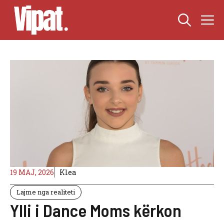
Skip
M
to
content
19 MAJ, 2026
Klea
Lajme nga realiteti
Ylli i Dance Moms kërkon