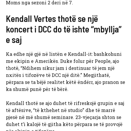
Moms nga sezoni 2 deri në 7.
Kendall Vertes thotë se një
koncert i DCC do të ishte “mbyllja”
e saj
Ka edhe një gjë në listën e Kendall-it: bashkohuni
me ekipin e Amerikës. Duke folur për People, ajo
thotë, “Ndihem sikur jam i destinuar të jem një
nxitës i tifozëve të DCC një ditë.” Megjithatë,
përpara se ta bëjë realitet këtë ëndërr, ajo pranon se
ka shumë punë për të bërë.
Kendall thotë se ajo duhet të rifreskojë grupin e saj
të aftësive, “të kthehet në studio” dhe të marrë
pjesë në më shumë seminare. 23-vjeçarja shton se
duhet t’i kalojë të gjitha këto përpara se të provojë