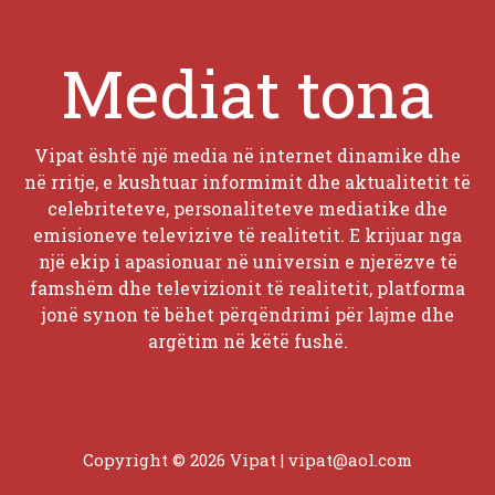
Mediat tona
Vipat është një media në internet dinamike dhe
në rritje, e kushtuar informimit dhe aktualitetit të
celebriteteve, personaliteteve mediatike dhe
emisioneve televizive të realitetit. E krijuar nga
një ekip i apasionuar në universin e njerëzve të
famshëm dhe televizionit të realitetit, platforma
jonë synon të bëhet përqëndrimi për lajme dhe
argëtim në këtë fushë.
Copyright © 2026 Vipat |
vipat@aol.com