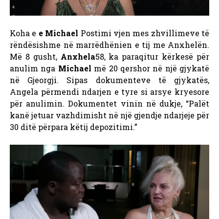
Koha e
e Michael
Postimi vjen mes zhvillimeve të
rëndësishme në marrëdhënien e tij me Anxhelën.
Më 8 gusht,
Anxhela
58, ka paraqitur kërkesë për
anulim nga
Michael
më 20 qershor në një gjykatë
në Gjeorgji. Sipas dokumenteve të gjykatës,
Angela përmendi ndarjen e tyre si arsye kryesore
për anulimin. Dokumentet vinin në dukje, “Palët
kanë jetuar vazhdimisht në një gjendje ndarjeje për
30 ditë përpara këtij depozitimi.”