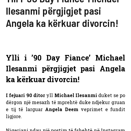
Ilesanmi përgjigjet pasi
Angela ka kërkuar divorcin!
Ylli i ’90 Day Fiance’ Michael
Ilesanmi përgjigjet pasi Angela
ka kërkuar divorcin!
I fejuari 90 ditor
yll
Michael Ilesanmi
duket se po
dërgon një mesazh të mprehtë duke ndjekur gruan
e tij të larguar
Angela Deem
veprimet e fundit
ligjore.
Nigeriani ndau një postim të fshehtë në Instagram