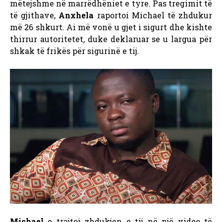
mëtejshme në marrëdhëniet e tyre. Pas tregimit të
të gjithave,
Anxhela
raportoi Michael të zhdukur
më 26 shkurt. Ai më vonë u gjet i sigurt dhe kishte
thirrur autoritetet, duke deklaruar se u largua për
shkak të frikës për sigurinë e tij.
Michael
e trajtoi zhdukjen e tij në një video të