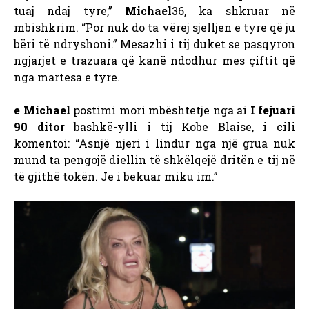
tuaj ndaj tyre,”
Michael
36, ka shkruar në
mbishkrim. “Por nuk do ta vërej sjelljen e tyre që ju
bëri të ndryshoni.” Mesazhi i tij duket se pasqyron
ngjarjet e trazuara që kanë ndodhur mes çiftit që
nga martesa e tyre.
e Michael
postimi mori mbështetje nga ai
I fejuari
90 ditor
bashkë-ylli i tij Kobe Blaise, i cili
komentoi: “Asnjë njeri i lindur nga një grua nuk
mund ta pengojë diellin të shkëlqejë dritën e tij në
të gjithë tokën. Je i bekuar miku im.”