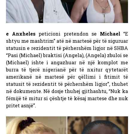
e Anxheles
peticioni pretendon se
Michael
“E
shtyu me mashtrim” atë në martesë për të siguruar
statusin e rezidentit të përhershëm ligjor në SHBA
“Pasi (Michael) braktisi (Angela), (Angela) zbuloi se
(Michael) ishte i angazhuar në një komplot me
burra të tjerë nigerianë për të nxitur qytetarët
amerikanë në martesë për qëllimi i fitimit të
statusit të rezidentit të përhershëm ligjor”, thuhet
në dokumente. Në dosje thuhej gjithashtu, “Nuk ka
fëmijë të mitur si çështje të kësaj martese dhe nuk
pritet asnjë”.