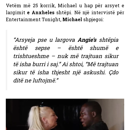
Vetëm më 25 korrik, Michael u hap për arsyet e
largimit
e Anxheles
shtëpi. Në një intervistë për
Entertainment Tonight,
Michael
shpjegoi:
“Arsyeja pse u largova
Angie’s
shtëpia
është sepse – është shumë e
trishtueshme – nuk më trajtuan sikur
të isha burri i saj.” Ai shtoi, “Më trajtuan
sikur të isha thjesht një askushi. Çdo
ditë ne luftojmë.”