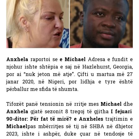
Anxhela
raportoi se
e Michael
Adresa e fundit e
njohur ishte shtëpia e saj në Hazlehurst, Georgia,
por ai “nuk jeton më atje”. Çifti u martua më 27
janar 2020, në Nigeri, por lidhja e tyre është
përballur me sfida të shumta.
Tifozët panë tensionin në rritje mes
Michael
dhe
Anxhela
gjatë sezonit 8 tregoj të gjitha
I fejuari
90-ditor: Për fat të mirë?
e Anxheles
trajtimin e
Michael
pas mbërritjes së tij në SHBA në dhjetor
2023, ishte i ashpër, duke çuar në tendosje të