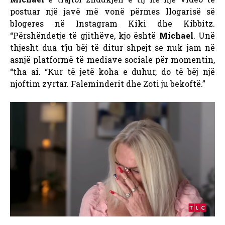
postuar një javë më vonë përmes llogarisë së
blogeres në Instagram Kiki dhe Kibbitz.
“Përshëndetje të gjithëve, kjo është
Michael
. Unë
thjesht dua t’ju bëj të ditur shpejt se nuk jam në
asnjë platformë të mediave sociale për momentin,
“tha ai. “Kur të jetë koha e duhur, do të bëj një
njoftim zyrtar. Faleminderit dhe Zoti ju bekoftë.”