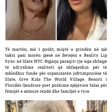
Të martën, më 1 gusht, miqtë u grindën në një
taksi pasi morën pjesë në Betejën e Reality Lip
Sync në Slate NYC. Ngjarja paraqiti yje nga shfaqje
të ndryshme realiteti që shfaqeshin për të
mbledhur fonde për organizatën jofitimprurëse të
Slate, Give Kids The World Village. Resorti i
Floridës Qendrore pret pushime njëjavore falas për
fëmijët e sëmurë rëndë dhe familjet e tyre.