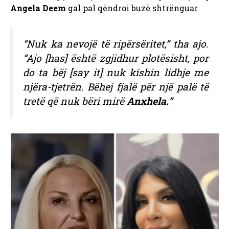
Angela Deem
gal pal qëndroi buzë shtrënguar.
“Nuk ka nevojë të ripërsëritet,” tha ajo.
“Ajo [has] është zgjidhur plotësisht, por
do ta bëj [say it] nuk kishin lidhje me
njëra-tjetrën. Bëhej fjalë për një palë të
tretë që nuk bëri mirë
Anxhela.
”