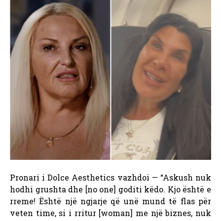
Pronari i Dolce Aesthetics vazhdoi — “Askush nuk
hodhi grushta dhe [no one] goditi këdo. Kjo është e
rreme! Është një ngjarje që unë mund të flas për
veten time, si i rritur [woman] me një biznes, nuk