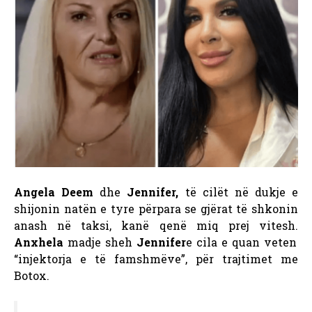
Angela Deem
dhe
Jennifer,
të cilët në dukje e
shijonin natën e tyre përpara se gjërat të shkonin
anash në taksi, kanë qenë miq prej vitesh.
Anxhela
madje sheh
Jennifer
e cila e quan veten
“injektorja e të famshmëve”, për trajtimet me
Botox.