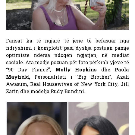
Fansat ka të ngjarë të jenë të befasuar nga
ndryshimi i komplotit pasi dyshja postuan pamje
optimiste ndërsa ndoqën ngjarjen, në mediat
sociale. Ata madje pozuan për foto përkrah yjeve të
“90 Day Fiancé”,
Molly Hopkins
dhe
Paola
Mayfield,
Personaliteti i “Big Brother”, Azäh
Awasum, Real Housewives of New York City, Jill
Zarin dhe modelja Rudy Bundini.