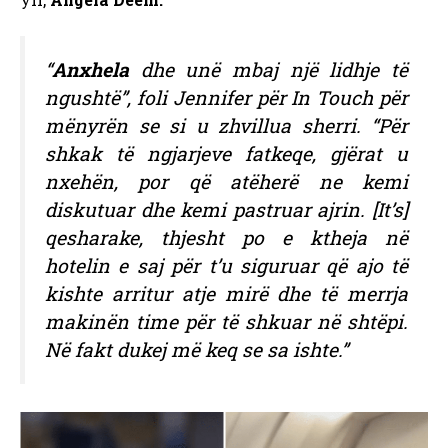
“
Anxhela
dhe unë mbaj një lidhje të
ngushtë”, foli Jennifer për In Touch për
mënyrën se si u zhvillua sherri. “Për
shkak të ngjarjeve fatkeqe, gjërat u
nxehën, por që atëherë ne kemi
diskutuar dhe kemi pastruar ajrin. [It’s]
qesharake, thjesht po e ktheja në
hotelin e saj për t’u siguruar që ajo të
kishte arritur atje mirë dhe të merrja
makinën time për të shkuar në shtëpi.
Në fakt dukej më keq se sa ishte.”