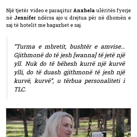
Një tjetër video e paraqitur
Anxhela
ulëritës fyerje
në
Jennifer
ndërsa ajo u drejtua për në dhomën e
saj të hotelit me bagazhet e saj.
“Turma e mbretit, bushtër e amvise…
Gjithmonë do të jesh [wanna] të jetë një
yll. Nuk do të bëhesh kurrë një kurvë
ylli, do të duash gjithmonë të jesh një
kurvë, kurvë”, u tërbua personaliteti i
TLC.