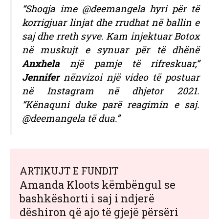
“Shoqja ime @deemangela hyri për të
korrigjuar linjat dhe rrudhat në ballin e
saj dhe rreth syve. Kam injektuar Botox
në muskujt e synuar për të dhënë
Anxhela
një pamje të rifreskuar,”
Jennifer
nënvizoi një video të postuar
në Instagram në dhjetor 2021.
“Kënaquni duke parë reagimin e saj.
@deemangela të dua.”
ARTIKUJT E FUNDIT
Amanda Kloots këmbëngul se
bashkëshorti i saj i ndjerë
dëshiron që ajo të gjejë përsëri