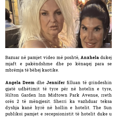
Bazuar në pamjet video më poshtë,
Anxhela
dukej
mjaft e pakëndshme dhe po kënaqej para se
mbrëmja të bëhej kaotike.
Angela Deem
dhe
Jennifer
filluan të grindeshin
gjatë udhëtimit të tyre për në hotelin e tyre,
Hilton Garden Inn Midtown Park Avenue, rreth
orës 2 të mëngjesit. Sherri ka vazhduar teksa
dyshja kanë hyrë në hollin e hotelit. The Sun
publikoi pamjet e recepsionistit të hotelit duke u