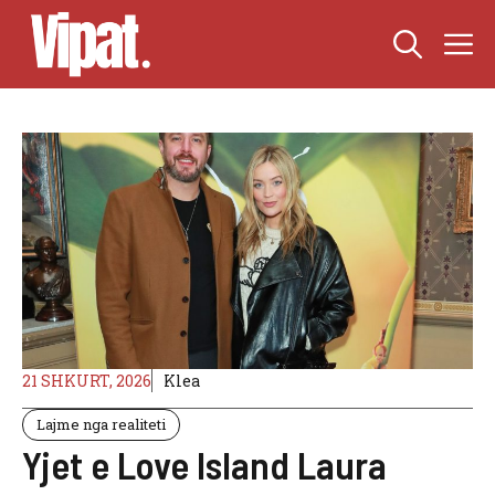
Skip
M
to
content
21 SHKURT, 2026
Klea
Lajme nga realiteti
Yjet e Love Island Laura