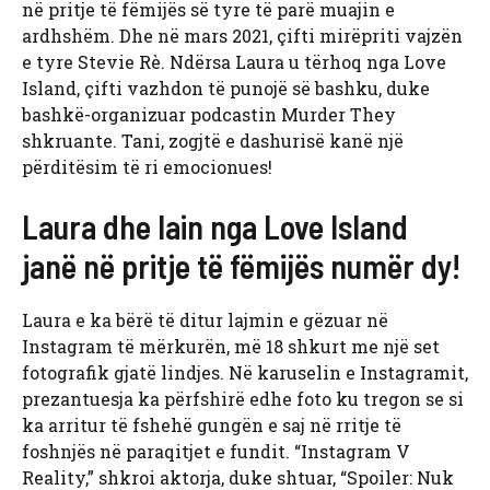
në pritje të fëmijës së tyre të parë muajin e
ardhshëm. Dhe në mars 2021, çifti mirëpriti vajzën
e tyre Stevie Rè. Ndërsa Laura u tërhoq nga Love
Island, çifti vazhdon të punojë së bashku, duke
bashkë-organizuar podcastin Murder They
shkruante. Tani, zogjtë e dashurisë kanë një
përditësim të ri emocionues!
Laura dhe Iain nga Love Island
janë në pritje të fëmijës numër dy!
Laura e ka bërë të ditur lajmin e gëzuar në
Instagram të mërkurën, më 18 shkurt me një set
fotografik gjatë lindjes. Në karuselin e Instagramit,
prezantuesja ka përfshirë edhe foto ku tregon se si
ka arritur të fshehë gungën e saj në rritje të
foshnjës në paraqitjet e fundit. “Instagram V
Reality,” shkroi aktorja, duke shtuar, “Spoiler: Nuk