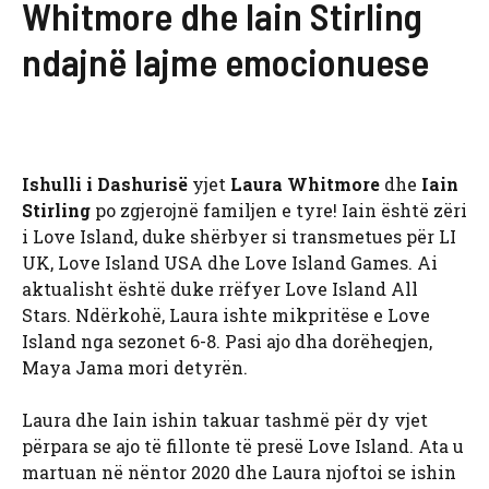
Whitmore dhe Iain Stirling
ndajnë lajme emocionuese
Ishulli i Dashurisë
yjet
Laura Whitmore
dhe
Iain
Stirling
po zgjerojnë familjen e tyre! Iain është zëri
i Love Island, duke shërbyer si transmetues për LI
UK, Love Island USA dhe Love Island Games. Ai
aktualisht është duke rrëfyer Love Island All
Stars. Ndërkohë, Laura ishte mikpritëse e Love
Island nga sezonet 6-8. Pasi ajo dha dorëheqjen,
Maya Jama mori detyrën.
Laura dhe Iain ishin takuar tashmë për dy vjet
përpara se ajo të fillonte të presë Love Island. Ata u
martuan në nëntor 2020 dhe Laura njoftoi se ishin