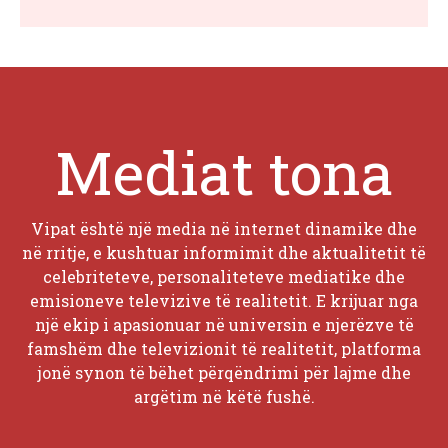
Mediat tona
Vipat është një media në internet dinamike dhe
në rritje, e kushtuar informimit dhe aktualitetit të
celebriteteve, personaliteteve mediatike dhe
emisioneve televizive të realitetit. E krijuar nga
një ekip i apasionuar në universin e njerëzve të
famshëm dhe televizionit të realitetit, platforma
jonë synon të bëhet përqëndrimi për lajme dhe
argëtim në këtë fushë.