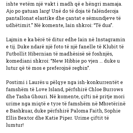
ishte vetëm një vakt i madh që e hëngri mamaja.
Ajo po gatuan larg! Unë do të doja të falënderoja
pantallonat elastike dhe çantat e sëmundjeve të
udhëtimit.” Në komente, Iain shkroi: “Të dua”.
Lajmin e ka bërë të ditur edhe Iain në Instagramin
e tij. Duke ndarë një foto të një fanelle të Klubit të
Futbollit Hibernian të madhësisë së foshnjës,
komediani shkroi: “New Hibbie po vjen … duke u
lutur që të mos e preferojnë regbin”.
Postimi i Laurës u pëlqye nga ish-konkurrentët e
famshëm të Love Island, përfshirë Chloe Burrows
dhe Tasha Ghouri. Në komente, çifti në pritje mori
urime nga miqtë e tyre të famshëm në Mbretërinë
e Bashkuar, duke përfshirë Paloma Faith, Sophie
Ellis Bextor dhe Katie Piper. Urime çiftit të
lumtur!