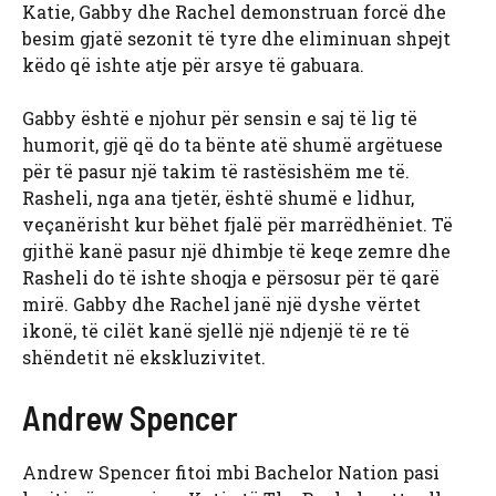
Katie, Gabby dhe Rachel demonstruan forcë dhe
besim gjatë sezonit të tyre dhe eliminuan shpejt
këdo që ishte atje për arsye të gabuara.
Gabby është e njohur për sensin e saj të lig të
humorit, gjë që do ta bënte atë shumë argëtuese
për të pasur një takim të rastësishëm me të.
Rasheli, nga ana tjetër, është shumë e lidhur,
veçanërisht kur bëhet fjalë për marrëdhëniet. Të
gjithë kanë pasur një dhimbje të keqe zemre dhe
Rasheli do të ishte shoqja e përsosur për të qarë
mirë. Gabby dhe Rachel janë një dyshe vërtet
ikonë, të cilët kanë sjellë një ndjenjë të re të
shëndetit në ekskluzivitet.
Andrew Spencer
Andrew Spencer fitoi mbi Bachelor Nation pasi