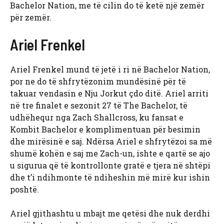
Bachelor Nation, me të cilin do të ketë një zemër
për zemër.
Ariel Frenkel
Ariel Frenkel mund të jetë i ri në Bachelor Nation,
por ne do të shfrytëzonim mundësinë për të
takuar vendasin e Nju Jorkut çdo ditë. Ariel arriti
në tre finalet e sezonit 27 të The Bachelor, të
udhëhequr nga Zach Shallcross, ku fansat e
Kombit Bachelor e komplimentuan për besimin
dhe mirësinë e saj. Ndërsa Ariel e shfrytëzoi sa më
shumë kohën e saj me Zach-un, ishte e qartë se ajo
u sigurua që të kontrollonte gratë e tjera në shtëpi
dhe t’i ndihmonte të ndiheshin më mirë kur ishin
poshtë.
Ariel gjithashtu u mbajt me qetësi dhe nuk derdhi