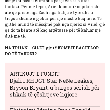
asnjë lot pasi u eliminua pas javës së suitës
fantazi. Për më tepër, Ariel komunikoi pikërisht
atë që priste nga Zach nga lidhja e tyre dhe u
tregua shumë e pjekur për një moshë kaq të re. Të
gjithë mund të mësojmë pak nga njerëz si Ariel, gjë
që do ta bënte atë kaq argëtuese për të kaluar një
ditë me të.
NA TRUAN – CILËT yje të KOMBIT BACHELOR
DO TË TAKONI?
ARTIKUJT E FUNDIT
Djali i RHUGT Star NeNe Leakes,
Bryson Bryant, u burgos sërish për
shkak të çështjeve ligjore