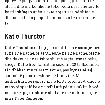
njerëz të pëlqyeshëm, të cilët janë gjithashtu të
afërm dhe me këmbë në tokë. Këta pesë anëtarë të
kastit shfaqën anën e tyre argëtuese në shfaqje
dhe ne do të na pëlqente mundësia të rrinim me
ta!
Katie Thurston
Katie Thurston shfaqi personalitetin e saj argëtues
si në The Bachelor ashtu edhe në The Bachelorette
dhe duket se do të ishte shumë argëtuese të bëhej
shoqe. Katie fitoi fansat në sezonin 25 të Bachelor,
të udhëhequr nga Matt James, pas hyrjes së saj
shumë të paharrueshme në limuzine. Matt
gjithashtu mori energjinë e lehtë të Katie-t, dhe në
mënyrë specifike e zgjodhi atë për një takim kokë
më kokë që përfshinte shakanë me mikun e tij të
mirë Tyler Cameron.