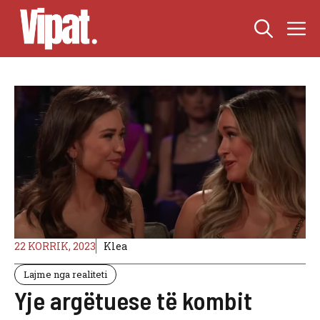
Skip
M
to
content
22 KORRIK, 2023
Klea
Lajme nga realiteti
Yje argëtuese të kombit