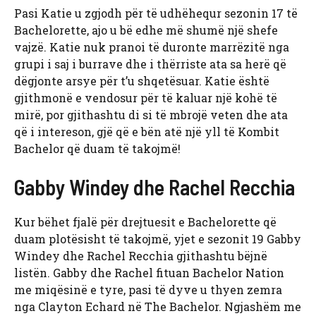
Pasi Katie u zgjodh për të udhëhequr sezonin 17 të
Bachelorette, ajo u bë edhe më shumë një shefe
vajzë. Katie nuk pranoi të duronte marrëzitë nga
grupi i saj i burrave dhe i thërriste ata sa herë që
dëgjonte arsye për t’u shqetësuar. Katie është
gjithmonë e vendosur për të kaluar një kohë të
mirë, por gjithashtu di si të mbrojë veten dhe ata
që i intereson, gjë që e bën atë një yll të Kombit
Bachelor që duam të takojmë!
Gabby Windey dhe Rachel Recchia
Kur bëhet fjalë për drejtuesit e Bachelorette që
duam plotësisht të takojmë, yjet e sezonit 19 Gabby
Windey dhe Rachel Recchia gjithashtu bëjnë
listën. Gabby dhe Rachel fituan Bachelor Nation
me miqësinë e tyre, pasi të dyve u thyen zemra
nga Clayton Echard në The Bachelor. Ngjashëm me