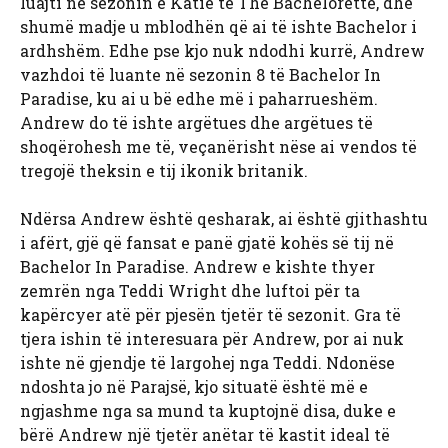
luajti në sezonin e Katie të The Bachelorette, dhe
shumë madje u mblodhën që ai të ishte Bachelor i
ardhshëm. Edhe pse kjo nuk ndodhi kurrë, Andrew
vazhdoi të luante në sezonin 8 të Bachelor In
Paradise, ku ai u bë edhe më i paharrueshëm.
Andrew do të ishte argëtues dhe argëtues të
shoqërohesh me të, veçanërisht nëse ai vendos të
tregojë theksin e tij ikonik britanik.
Ndërsa Andrew është qesharak, ai është gjithashtu
i afërt, gjë që fansat e panë gjatë kohës së tij në
Bachelor In Paradise. Andrew e kishte thyer
zemrën nga Teddi Wright dhe luftoi për ta
kapërcyer atë për pjesën tjetër të sezonit. Gra të
tjera ishin të interesuara për Andrew, por ai nuk
ishte në gjendje të largohej nga Teddi. Ndonëse
ndoshta jo në Parajsë, kjo situatë është më e
ngjashme nga sa mund ta kuptojnë disa, duke e
bërë Andrew një tjetër anëtar të kastit ideal të