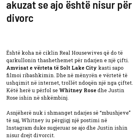
akuzat se ajo është nisur për
divorc
Është koha në ciklin Real Housewives që do të
qarkullonin thashethemet për ndarjen e një çifti.
Amvisat e vërteta të Solt Lake City
kasti sapo
filmoi ribashkimin. Dhe në mënyrën e vërtetë të
ushqimit në internet, trollët ndoqën një nga çiftet.
Këtë herë u përfol se
Whitney Rose
dhe Justin
Rose ishin në shkëmbinj.
Asnjëherë nuk i shmanget ndarjes së “mbushjeve”
të saj, Whitney iu përgjigj një postimi në
Instagram duke sugjeruar se ajo dhe Justin ishin
nisur drejt divorcit.