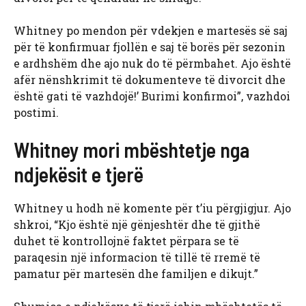
Whitney po mendon për vdekjen e martesës së saj
për të konfirmuar fjollën e saj të borës për sezonin
e ardhshëm dhe ajo nuk do të përmbahet. Ajo është
afër nënshkrimit të dokumenteve të divorcit dhe
është gati të vazhdojë!’ Burimi konfirmoi”, vazhdoi
postimi.
Whitney mori mbështetje nga
ndjekësit e tjerë
Whitney u hodh në komente për t’iu përgjigjur. Ajo
shkroi, “Kjo është një gënjeshtër dhe të gjithë
duhet të kontrollojnë faktet përpara se të
paraqesin një informacion të tillë të rremë të
pamatur për martesën dhe familjen e dikujt.”