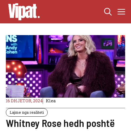
Skip
M
to
content
16 DHJETOR, 2024
Klea
Lajme nga realiteti
Whitney Rose hedh poshtë