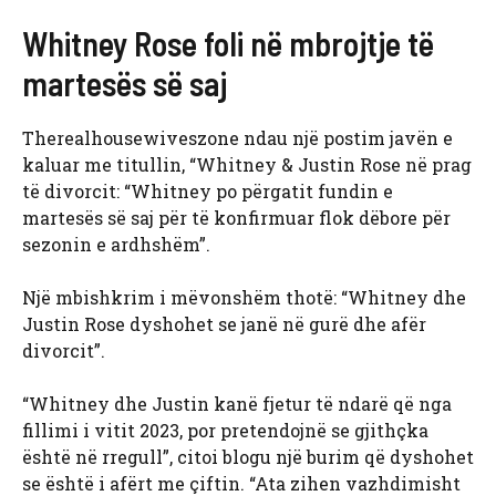
Whitney Rose foli në mbrojtje të
martesës së saj
Therealhousewiveszone ndau një postim javën e
kaluar me titullin, “Whitney & Justin Rose në prag
të divorcit: “Whitney po përgatit fundin e
martesës së saj për të konfirmuar flok dëbore për
sezonin e ardhshëm”.
Një mbishkrim i mëvonshëm thotë: “Whitney dhe
Justin Rose dyshohet se janë në gurë dhe afër
divorcit”.
“Whitney dhe Justin kanë fjetur të ndarë që nga
fillimi i vitit 2023, por pretendojnë se gjithçka
është në rregull”, citoi blogu një burim që dyshohet
se është i afërt me çiftin. “Ata zihen vazhdimisht