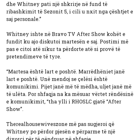
dhe Whitney pati një shkrirje në fund të
ribashkimit të Sezonit 5, i cili u nxit nga çështjet e
saj personale.”
Whitney ishte në Bravo TV After Show kohët e
fundit ku ajo diskutoi martesën e saj. Postimi më
pas e citoi atë sikur ta përdorte atë si provë të
pretendimeve të tyre.
“Martesa është lart e poshtë. Marrëdhëniet janë
lart e poshtë. Unë mendoj se çelësi është
komunikimi. Pijet janë më të mëdha, uljet janë më
të ulëta. Por shfaqja na ka mësuar vërtet rëndësinë
e komunikimit, “tha ylli i RHOSLC gjatë “After
Show”.
Therealhousewiveszone më pas sugjeroi që
Whitney po përdor pjesën e përparme të një
divorci për të qëndruar në shfaqje.