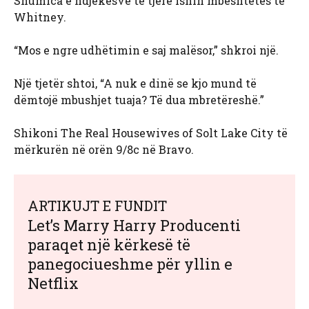
Shumica e ndjekësve të tjerë ishin mbështetës të
Whitney.
“Mos e ngre udhëtimin e saj malësor,” shkroi një.
Një tjetër shtoi, “A nuk e dinë se kjo mund të
dëmtojë mbushjet tuaja? Të dua mbretëreshë.”
Shikoni The Real Housewives of Solt Lake City të
mërkurën në orën 9/8c në Bravo.
ARTIKUJT E FUNDIT
Let’s Marry Harry Producenti
paraqet një kërkesë të
panegociueshme për yllin e
Netflix