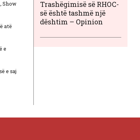
Trashëgimisë së RHOC-
j, Show
së është tashmë një
dështim – Opinion
ë atë
ë e
ë e saj