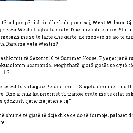
ë të ashpra për ish-in dhe kolegun e saj,
West Wilson
. Gj
egoi sesi West i trajtonte gratë. Dhe nuk ishte mirë. Shum
esazh me zë të lartë dhe qartë, në mënyrë që ajo të din
tha Dara me vetë Westin?
bashkimit të Sezonit 10 të Summer House. Pyetjet janë ru
ekuacionin Scamanda. Megjithatë, gjatë pjesës së dytë të
libër.
të se është shfaqja e Perëndimit … Shqetësimi më i madh i
Dhe ai nuk ka prioritet t’i trajtojë gratë me të cilat ësh
çdokush tjetër në jetën e tij.”
ohë shumë të gjatë të dojë dikë që do të formojë, paloset d
o!