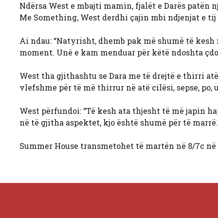
Ndërsa West e mbajti mamin, fjalët e Darës patën një
Me Something, West derdhi çajin mbi ndjenjat e tij 
Ai ndau: “Natyrisht, dhemb pak më shumë të kesh nj
moment. Unë e kam menduar për këtë ndoshta çdo d
West tha gjithashtu se Dara me të drejtë e thirri atë 
vlefshme për të më thirrur në atë cilësi, sepse, po,
West përfundoi: “Të kesh ata thjesht të më japin hap
në të gjitha aspektet, kjo është shumë për të marrë.
Summer House transmetohet të martën në 8/7c në 