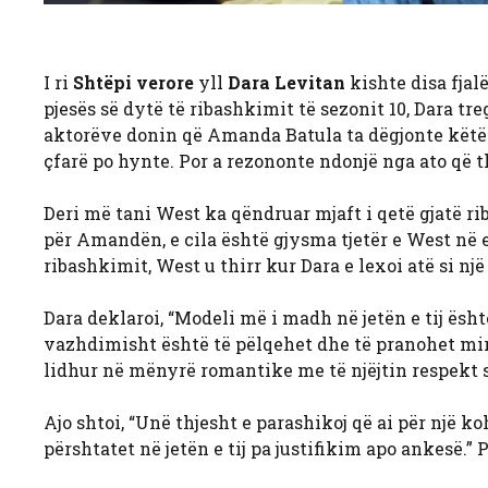
I ri
Shtëpi verore
yll
Dara Levitan
kishte disa fjal
pjesës së dytë të ribashkimit të sezonit 10, Dara tr
aktorëve donin që Amanda Batula ta dëgjonte këtë m
çfarë po hynte. Por a rezononte ndonjë nga ato që 
Deri më tani West ka qëndruar mjaft i qetë gjatë ri
për Amandën, e cila është gjysma tjetër e West në 
ribashkimit, West u thirr kur Dara e lexoi atë si një 
Dara deklaroi, “Modeli më i madh në jetën e tij ësh
vazhdimisht është të pëlqehet dhe të pranohet mirë. 
lidhur në mënyrë romantike me të njëjtin respekt si 
Ajo shtoi, “Unë thjesht e parashikoj që ai për një k
përshtatet në jetën e tij pa justifikim apo ankesë.” P