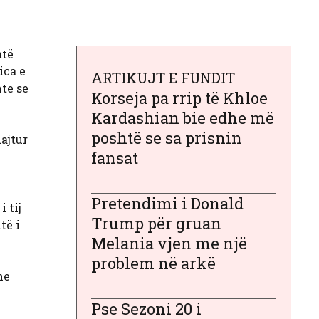
atë
ica e
ARTIKUJT E FUNDIT
te se
Korseja pa rrip të Khloe
Kardashian bie edhe më
poshtë se sa prisnin
ajtur
fansat
Pretendimi i Donald
 tij
Trump për gruan
të i
Melania vjen me një
problem në arkë
he
Pse Sezoni 20 i