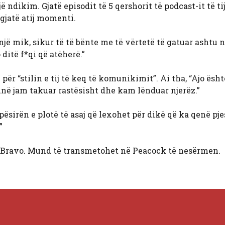
 ndikim. Gjatë episodit të 5 qershorit të podcast-it të ti
gjatë atij momenti.
ë mik, sikur të të bënte me të vërtetë të gatuar ashtu n
itë f*qi që atëherë.”
për “stilin e tij të keq të komunikimit”. Ai tha, “Ajo ësht
 unë jam takuar rastësisht dhe kam lënduar njerëz.”
ësirën e plotë të asaj që lexohet për dikë që ka qenë pjes
”
Bravo. Mund të transmetohet në Peacock të nesërmen.