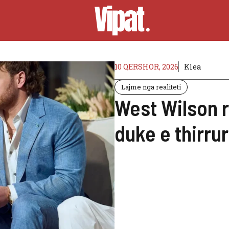
10 QERSHOR, 2026
Klea
Lajme nga realiteti
West Wilson 
duke e thirrur