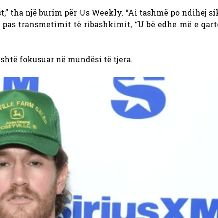
st,” tha një burim për Us Weekly. “Ai tashmë po ndihej s
e pas transmetimit të ribashkimit, “U bë edhe më e qar
është fokusuar në mundësi të tjera.