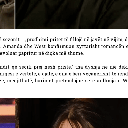
ezonit 11, prodhimi pritet të fillojë në javët në vijim, 
e. Amanda dhe West konfirmuan zyrtarisht romancën e
e evoluar papritur në diçka më shumë.
ndit që secili prej nesh priste,” tha dyshja në një dek
miqësi e vërtetë, e gjatë, e cila e bëri veçanërisht të rë
ve, megjithatë, burimet pretendojnë se e ardhmja e W