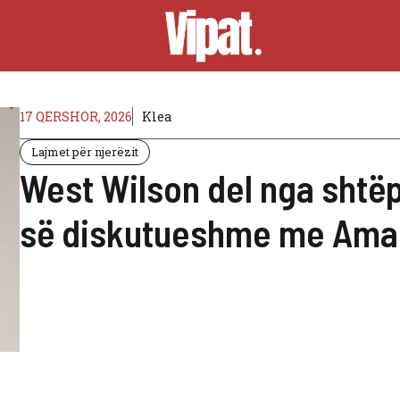
17 QERSHOR, 2026
Klea
Lajmet për njerëzit
West Wilson del nga shtë
së diskutueshme me Aman