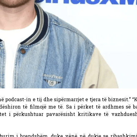
odcast-in e tij dhe sipërmarrjet e tjera të biznesit.” “K
dëshiron të filmojë me të.
Sa i përket të ardhmes së b
et i përkushtuar pavarësisht kritikave të vazhdue
jë burim i brendshëm, duke vënë në dukje se ribashkimi