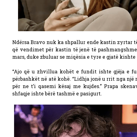
Ndërsa Bravo nuk ka shpallur ende kastin zyrtar të s
që vendimet për kastin të jenë të pashmangshm
mars, duke zbuluar se miqësia e tyre e gjatë kisht
“Ajo që u zhvillua kohët e fundit ishte gjëja e fu
përbashkët në atë kohë. “Lidhja jonë u rrit nga një 
për ne t’i qasemi kësaj me kujdes.” Prapa skena
shfaqje ishte bërë tashmë e pasigurt.