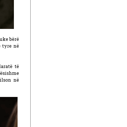
duke bërë
 tyre në
laratë të
ndësishme
ilson në