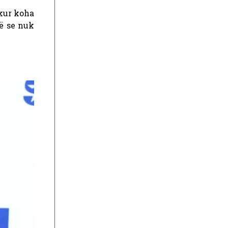
ikur koha
të se nuk