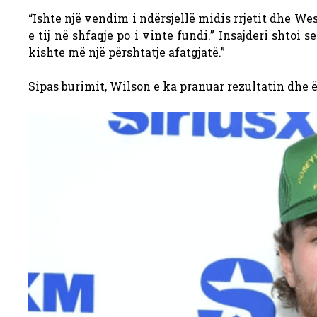
“Ishte një vendim i ndërsjellë midis rrjetit dhe We
e tij në shfaqje po i vinte fundi.”
Insajderi shtoi s
kishte më një përshtatje afatgjatë.”
Sipas burimit, Wilson e ka pranuar rezultatin dhe 