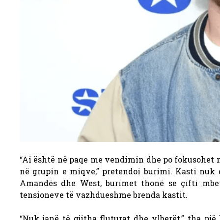
“Ai është në paqe me vendimin dhe po fokusohet në p
në grupin e miqve,” pretendoi burimi. Kasti nuk 
Amandës dhe West, burimet thonë se çifti mbet
tensioneve të vazhdueshme brenda kastit.
“Nuk janë të gjitha fluturat dhe ylberët,” tha n