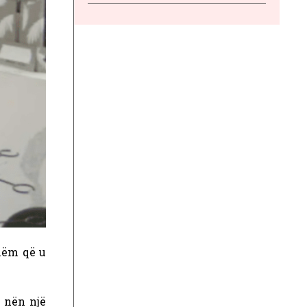
shëm që u
 nën një