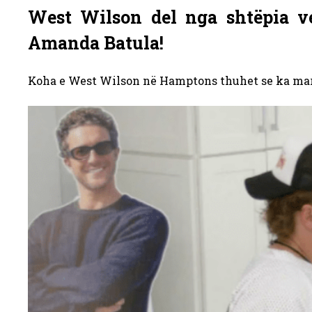
West Wilson del nga shtëpia v
Amanda Batula!
Koha e West Wilson në Hamptons thuhet se ka mar