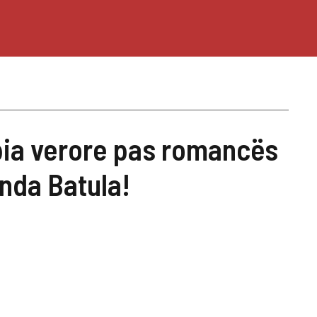
pia verore pas romancës
da Batula!