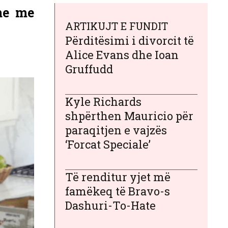
me me
ARTIKUJT E FUNDIT
Përditësimi i divorcit të
Alice Evans dhe Ioan
Gruffudd
Kyle Richards
shpërthen Mauricio për
paraqitjen e vajzës
‘Forcat Speciale’
Të renditur yjet më
famëkeq të Bravo-s
Dashuri-To-Hate