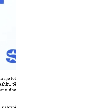
a një lot
ashku të
shme dhe
 ushtroi