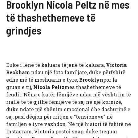
Brooklyn Nicola Peltz në mes
të thashethemeve të
grindjes
Duke i lënë të kaluara të jenë të kaluara,
Victoria
Beckham
ndau një foto familjare, duke përfshirë
edhe më të moshuarin e tyre,
Brooklyn
por la
gruan e tij,
Nicola Peltz
mes thashethemeve të
feudit. Nëna e katër fëmijëve ndau një vështrim të
rrallë të të gjithë fëmijëve të saj në një kornizë,
duke ndarë një shënim emocional dhe dashurinë e
saj, pasi dëgjon për rritjen e “tensioneve” në
familjen e tyre vazhdon. Në një histori të fshirë në
Instagram, Victoria postoi snap, duke treguar