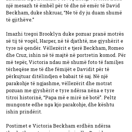
një mesazh të ëmbël për të dhe në emër të David
Beckham, duke shkruar, “Ne të dy ju duam shumë
të gjithëve.”
Imazhi tregoi Brooklyn duke pozuar pranë motrës
së tij të vogël, Harper, në të djathtë, me gjyshërit e
tyre në qendër. Vëllezërit e tjerë Beckham, Romeo
dhe Cruz, ishin në të majtë në portretin komod. Për
më tepër, Victoria ndau më shumë foto të familjes
tërheqëse me të dhe fëmijët e Davidit për të
përkujtuar ditëlindjen e babait të saj. Në një
parakohje të ngjashme, vëllezërit dhe motrat
pozuan me gjyshërit e tyre ndërsa nëna e tyre
titroi historinë, “Papa më e mirë në botë”. Peltz
mungonte edhe nga kjo parakohje, dhe kështu
ishin prindërit.
Postimet e Victoria Beckham erdhën ndërsa