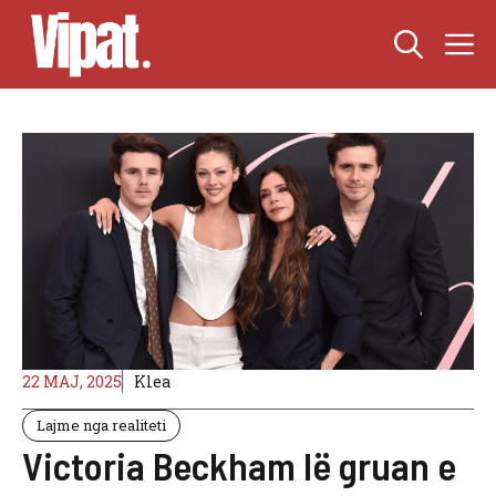
Skip
M
to
content
22 MAJ, 2025
Klea
Lajme nga realiteti
Victoria Beckham lë gruan e