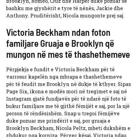
Brooklyn, Romeo, Cruz dhe Harper duke pozuar së
bashku me gjyshërit e tyre të nënës, Jackie dhe
Anthony. Pruditërisht, Nicola mungonte prej saj.
Victoria Beckham ndan foton
familjare Gruaja e Brooklyn që
mungon në mes të thashethemeve
Përpjekja e fundit e Victoria Beckham për të
varrosur kapelën nga mbrapa e thashethemeve
për të feudit me Brooklyn në dukje të kthyer. Sipas
Page Six, ikona e modës mori në tregimet e saj në
Instagram gjatë fundjavës për të ndarë një foto të
bukur familjare me të gjithë fëmijët e saj, por la një
person të rëndësishëm. Snap u tregoi fëmijëve
duke pozuar me prindërit e saj, por gruaja e
Brooklyn Beckham, Nicola Peltz, mbeti dukshëm e
zhdukur nga korniza. Përveç kësaj, Victoria ndau