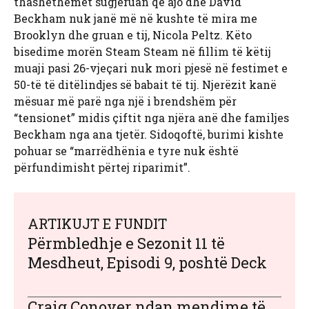
thashethemet sugjeruan që ajo dhe David
Beckham nuk janë më në kushte të mira me
Brooklyn dhe gruan e tij, Nicola Peltz. Këto
bisedime morën Steam Steam në fillim të këtij
muaji pasi 26-vjeçari nuk mori pjesë në festimet e
50-të të ditëlindjes së babait të tij. Njerëzit kanë
mësuar më parë nga një i brendshëm për
“tensionet” midis çiftit nga njëra anë dhe familjes
Beckham nga ana tjetër. Sidoqoftë, burimi kishte
pohuar se “marrëdhënia e tyre nuk është
përfundimisht përtej riparimit”.
ARTIKUJT E FUNDIT
Përmbledhje e Sezonit 11 të
Mesdheut, Episodi 9, poshtë Deck
Craig Conover ndan mendime të