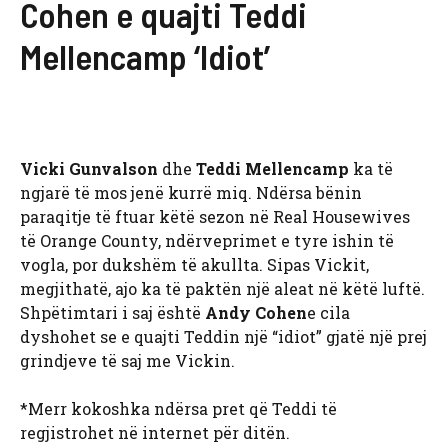
Cohen e quajti Teddi
Mellencamp ‘Idiot’
Vicki Gunvalson
dhe
Teddi Mellencamp
ka të
ngjarë të mos jenë kurrë miq. Ndërsa bënin
paraqitje të ftuar këtë sezon në Real Housewives
të Orange County, ndërveprimet e tyre ishin të
vogla, por dukshëm të akullta. Sipas Vickit,
megjithatë, ajo ka të paktën një aleat në këtë luftë.
Shpëtimtari i saj është
Andy Cohen
e cila
dyshohet se e quajti Teddin një “idiot” gjatë një prej
grindjeve të saj me Vickin.
*Merr kokoshka ndërsa pret që Teddi të
regjistrohet në internet për ditën.