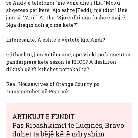
se Andy e telefonoi “më vonë dhe i tha: “Mos u
shqetëso për këtë. Ajo është [Teddi] një idiot.’ Unë
jam si, ‘Mirë’. Ai tha: ‘Kjo erdhi nga fusha e majtë.
Nga dreqin doli ajo me këtë?’”
Interesante. A është e vërtetë kjo, Andi?
Gjithashtu, jam vetëm unë, apo Vicki po komenton
pandërprerë këtë sezon të RHOC? A dëshiron
dikush që t’i kthehet portokallia?
Real Housewives of Orange County po
transmetohet në Peacock.
ARTIKUJT E FUNDIT
Pas Ribashkimit të Luginës, Bravo
duhet ta bëjë këtë ndryshim