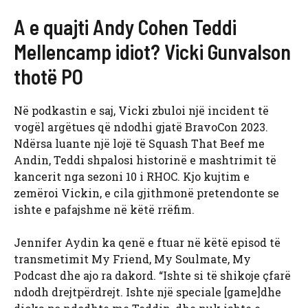
A e quajti Andy Cohen Teddi
Mellencamp idiot? Vicki Gunvalson
thotë PO
Në podkastin e saj, Vicki zbuloi një incident të
vogël argëtues që ndodhi gjatë BravoCon 2023.
Ndërsa luante një lojë të Squash That Beef me
Andin, Teddi shpalosi historinë e mashtrimit të
kancerit nga sezoni 10 i RHOC. Kjo kujtim e
zemëroi Vickin, e cila gjithmonë pretendonte se
ishte e pafajshme në këtë rrëfim.
Jennifer Aydin ka qenë e ftuar në këtë episod të
transmetimit My Friend, My Soulmate, My
Podcast dhe ajo ra dakord. “Ishte si të shikoje çfarë
ndodh drejtpërdrejt. Ishte një speciale [game]dhe