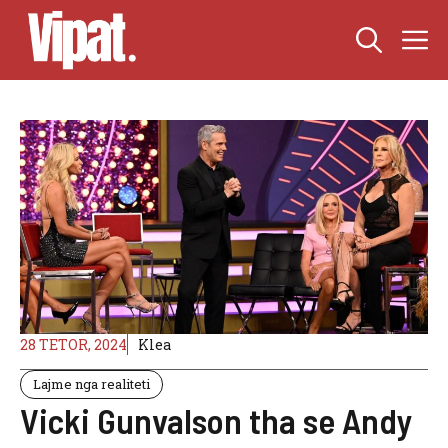
Skip
M
to
content
28 TETOR, 2024
Klea
Lajme nga realiteti
Vicki Gunvalson tha se Andy