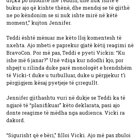
diçka po ndodhte me Teddin, dhe nuk ishte e
bukur ajo që kishte thënë, dhe mendoj se të gjithë
ne po këndonim se si nuk ishte mirë në këtë
moment,” kujton Jennifer.
Teddi është mësuar me këto lloj komentesh të
nxehta. Ajo mbeti e paprekur gjatë këtij reagimi në
BravoCon. Por më pas, Teddi e pyeti Vickin: “Ku
ishe më 6 janar?” Unë vdiqa kur ndodhi kjo, por
shpejt u rilinda duke parë monologët e brendshëm
të Vicki-t duke u turbulluar, duke u përpjekur t’i
përgjigjem kësaj pyetjeje të çrregullt.
Jennifer gjithashtu vuri në dukje se Teddi ka të
ngjarë të “planifikuar” këto deklarata, pasi ajo
donte reagime të mëdha nga audienca. Vicki ra
dakord.
“Sigurisht që e bëri,” filloi Vicki. Ajo më pas zbuloi