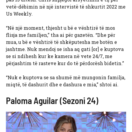
vetë-dëbimin në një intervistë të shkurtit 2022 me
Us Weekly.
“Në një moment, thjesht u bë e vështirë të mos
flisja me familjen,” tha ai për gazetën. “Dhe për
mua, u bë e vështirë të shkëputesha me botën e
jashtme. Nuk mendoj se isha aq gati [or] e kuptova
se si ndihesh kur ke kamera në vete 24/7, me
përjashtim të rasteve kur do të përdorësh bidetin.”
“Nuk e kuptova se sa shumë më mungonin familja,
miqtë, të dashurit dhe e dashura e mia,” shtoi ai.
Paloma Aguilar (Sezoni 24)