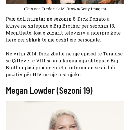
(Foto nga Frederick M. Brown/Getty Images)
Pasi doli fitimtar në sezonin 8, Dick Donato u
kthye në shtëpinë e Big Brother për sezonin 13.
Megjithatë, loja e zuzarit televiziv u ndërpre këtë
herë për shkak të një çështjeje personale.
Në vitin 2014, Dick zbuloi në një episod të Terapisë
së Çifteve të VH1 se ai u largua nga shtëpia e Big
Brother pasi producentët e informuan se ai doli
pozitiv për HIV në një test gjaku.
Megan Lowder (Sezoni 19)