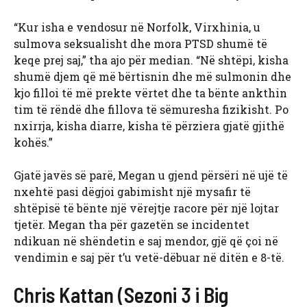
“Kur isha e vendosur në Norfolk, Virxhinia, u
sulmova seksualisht dhe mora PTSD shumë të
keqe prej saj,” tha ajo për median. “Në shtëpi, kisha
shumë djem që më bërtisnin dhe më sulmonin dhe
kjo filloi të më prekte vërtet dhe ta bënte ankthin
tim të rëndë dhe fillova të sëmuresha fizikisht. Po
nxirrja, kisha diarre, kisha të përziera gjatë gjithë
kohës.”
Gjatë javës së parë, Megan u gjend përsëri në ujë të
nxehtë pasi dëgjoi gabimisht një mysafir të
shtëpisë të bënte një vërejtje racore për një lojtar
tjetër. Megan tha për gazetën se incidentet
ndikuan në shëndetin e saj mendor, gjë që çoi në
vendimin e saj për t’u vetë-dëbuar në ditën e 8-të.
Chris Kattan (Sezoni 3 i Big