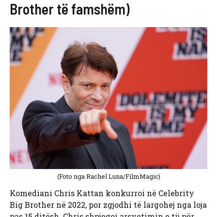
Brother të famshëm)
(Foto nga Rachel Luna/FilmMagic)
Komediani Chris Kattan konkurroi në Celebrity
Big Brother në 2022, por zgjodhi të largohej nga loja
pas 15 ditësh. Chris shpjegoi arsyetimin e tij për