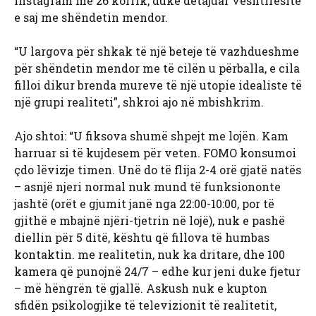
Instagram më 26 korrik, duke detajuar vështirësitë
e saj me shëndetin mendor.
“U largova për shkak të një beteje të vazhdueshme
për shëndetin mendor me të cilën u përballa, e cila
filloi dikur brenda mureve të një utopie idealiste të
një grupi realiteti”, shkroi ajo në mbishkrim.
Ajo shtoi: “U fiksova shumë shpejt me lojën. Kam
harruar si të kujdesem për veten. FOMO konsumoi
çdo lëvizje timen. Unë do të flija 2-4 orë gjatë natës
– asnjë njeri normal nuk mund të funksiononte
jashtë (orët e gjumit janë nga 22:00-10:00, por të
gjithë e mbajnë njëri-tjetrin në lojë), nuk e pashë
diellin për 5 ditë, kështu që fillova të humbas
kontaktin. me realitetin, nuk ka dritare, dhe 100
kamera që punojnë 24/7 – edhe kur jeni duke fjetur
– më hëngrën të gjallë. Askush nuk e kupton
sfidën psikologjike të televizionit të realitetit,