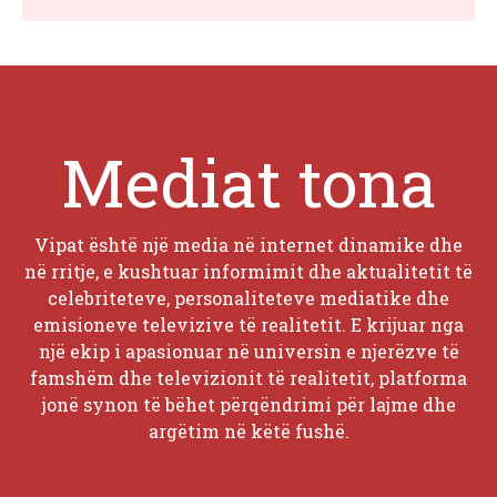
Mediat tona
Vipat është një media në internet dinamike dhe
në rritje, e kushtuar informimit dhe aktualitetit të
celebriteteve, personaliteteve mediatike dhe
emisioneve televizive të realitetit. E krijuar nga
një ekip i apasionuar në universin e njerëzve të
famshëm dhe televizionit të realitetit, platforma
jonë synon të bëhet përqëndrimi për lajme dhe
argëtim në këtë fushë.