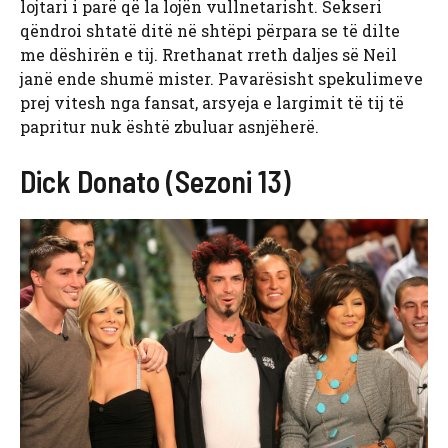
lojtari i parë që la lojën vullnetarisht. Sekseri
qëndroi shtatë ditë në shtëpi përpara se të dilte
me dëshirën e tij. Rrethanat rreth daljes së Neil
janë ende shumë mister. Pavarësisht spekulimeve
prej vitesh nga fansat, arsyeja e largimit të tij të
papritur nuk është zbuluar asnjëherë.
Dick Donato (Sezoni 13)