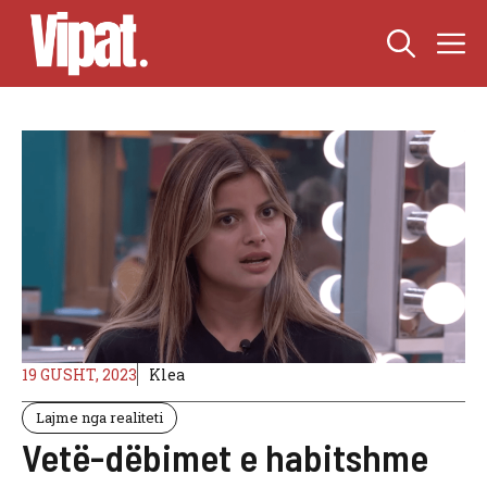
Skip
M
to
content
19 GUSHT, 2023
Klea
Lajme nga realiteti
Vetë-dëbimet e habitshme