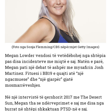
(Foto nga Sonja Flemming/CBS nëpërmjet Getty Images)
Megan Lowder vendosi të vetëdëbohej nga shtëpia
pas disa incidenteve me miqtë e saj. Natën e parë,
Megan pati një debat të ashpër me mysafirin Josh
Martinez. Fituesi i BB19 e quajti atë “një
ngacmuese” dhe “një gjarpër” gjatë
mosmarrëveshjes.
Në një intervistë të qershorit 2017 me The Desert
Sun, Megan tha se ndërveprimet e saj me disa nga
burrat në shtëpi shkaktuan PTSD-në e saj.