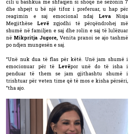
cili u bashkua me shfaqjen si shoqe në sezonin 7
dhe shpejt u bë një tifoz i preferuar, u hap për
reagimin e saj emocional ndaj
Leva
Nisja
Megjithëse
Levë
zgjodhi të përqëndrohej më
shumë në familjen e saj dhe rolin e saj të lulëzuar
në
Mikpritja Jugore,
Venita pranoi se ajo tashmë
po ndjen mungesën e saj.
“Unë nuk dua të flas për këtë. Unë jam shumë i
emocionuar për të
Levë
por unë do të isha i
penduar të them se jam gjithashtu shumë i
trishtuar për veten time që të mos e kisha përsëri,
“tha ajo.