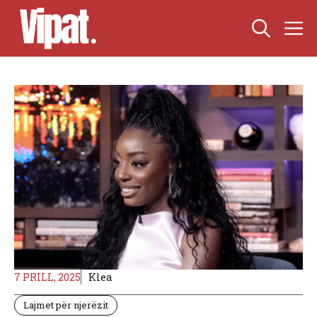
Skip
M
to
content
7 PRILL, 2025
Klea
Lajmet për njerëzit