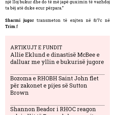
një lloj bukur dhe do të më japë guximin të vazhdoj
ta bëj atë duke ecur përpara.”
Sharmi jugor
transmeton të enjten në 8/7c në
Trim
.f
ARTIKUJT E FUNDIT
Allie Eklund e dinastisë McBee e
dalluar me yllin e bukurisë jugore
Bozoma e RHOBH Saint John flet
për zakonet e pijes së Sutton
Brown
Shannon Beador i RHOC reagon