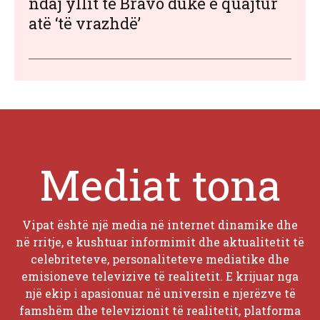
ndaj yllit të Bravo duke e quajtur
atë ‘të vrazhdë’
Mediat tona
Vipat është një media në internet dinamike dhe
në rritje, e kushtuar informimit dhe aktualitetit të
celebriteteve, personaliteteve mediatike dhe
emisioneve televizive të realitetit. E krijuar nga
një ekip i apasionuar në universin e njerëzve të
famshëm dhe televizionit të realitetit, platforma