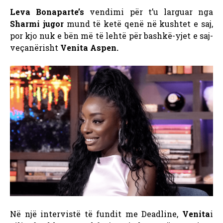
Leva Bonaparte’s
vendimi për t’u larguar nga
Sharmi jugor
mund të ketë qenë në kushtet e saj,
por kjo nuk e bën më të lehtë për bashkë-yjet e saj-
veçanërisht
Venita Aspen.
Në një intervistë të fundit me Deadline,
Venita
i