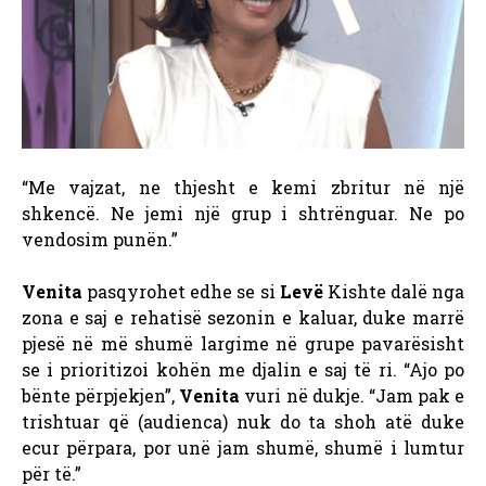
“Me vajzat, ne thjesht e kemi zbritur në një
shkencë. Ne jemi një grup i shtrënguar. Ne po
vendosim punën.”
Venita
pasqyrohet edhe se si
Levë
Kishte dalë nga
zona e saj e rehatisë sezonin e kaluar, duke marrë
pjesë në më shumë largime në grupe pavarësisht
se i prioritizoi kohën me djalin e saj të ri. “Ajo po
bënte përpjekjen”,
Venita
vuri në dukje. “Jam pak e
trishtuar që (audienca) nuk do ta shoh atë duke
ecur përpara, por unë jam shumë, shumë i lumtur
për të.”