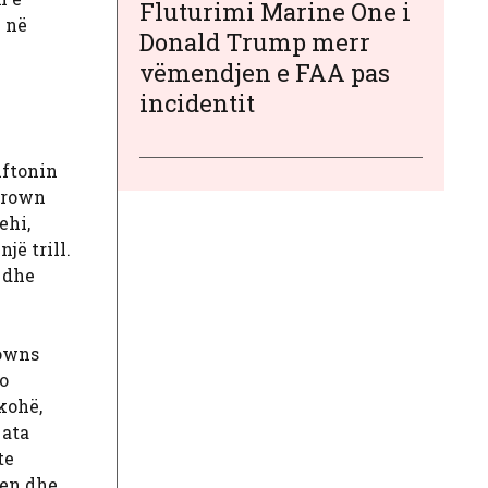
Fluturimi Marine One i
j në
Donald Trump merr
vëmendjen e FAA pas
incidentit
uftonin
 Brown
ehi,
jë trill.
 dhe
rowns
o
kohë,
 ata
te
jen dhe