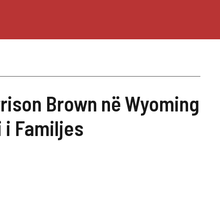
rrison Brown në Wyoming
 i Familjes