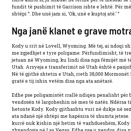
fundit të pushimit të Garrison ishte e lehtë. Për më 
shtëpi “. Dhe unë jam si, ‘Ok, unë e kuptoj atë.’ “
Nga janë klanet e grave motr
Kody u rrit në Lovell, Wyoming. Më tej, ai ndoqi sh
me zgjedhjet e tyre poligame. Përfundimisht, të tre
jetuan në Wyoming, ku lindi disa nga fëmijët më të 
Utah. Arsyeja e transferimit në Utah është e panjoh
Në të gjithë shtetin e Utah, rreth 38,000 Mormonët
gratë e tij ishin vetëm disa nga ata anëtarë.
Edhe pse poligamistët rrallë ndiqen penalisht për 
vendosën të largoheshin në mes të natës. Ndërsa tif
hetonte Kody. Kody gjithashtu vuri në dukje në sezo
ata ndanë një shtëpi me hapësira të shumta jetese.
kurrë nuk kishin një hetim të vazhdueshëm, Kody ndj
zhvendosja në Las Vegas. Edhe pse u vendos, disa v