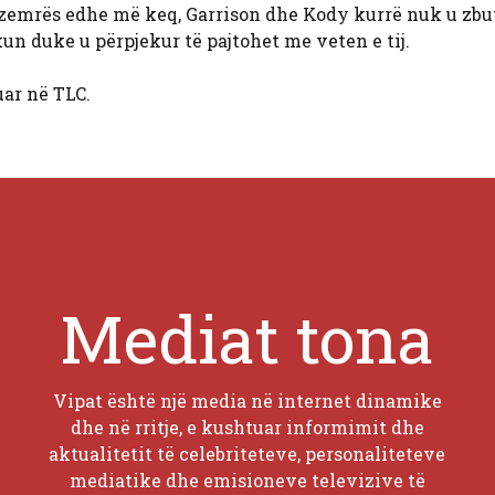
n e zemrës edhe më keq, Garrison dhe Kody kurrë nuk u zbu
kun duke u përpjekur të pajtohet me veten e tij.
uar në TLC.
Mediat tona
Vipat është një media në internet dinamike
dhe në rritje, e kushtuar informimit dhe
aktualitetit të celebriteteve, personaliteteve
mediatike dhe emisioneve televizive të