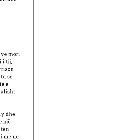
eve mori
i tij,
rrison
htu se
të e
ialisht
dy dhe
e një
etën
ni me ne