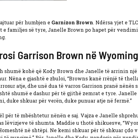
ajtuar për humbjen e
Garnizon Brown
. Ndërsa yjet e TLC
ët e familjes së tyre, Janelle Brown po hapet për vendimi
ng.
rrosi Garrison Brown në Wyomin
esh shumë kohë që Kody Brown dhe Janelle të arrinin një
ur. Nëna e gjashtë e zbuloi, “Browns kanë rrënjë të thell
osur atje, dhe unë dua të varros Garrison pranë nënës s
shtë shumë e dashur për të gjithë zemrat e tyre. Janelle 
ini, duke shkuar për verën, duke punuar atje në fermë.”
 për të mbështetur nënën e saj. Vajza e Janelle shpreh
pas lëvizjeve të shumta. Maddie u thotë shikuesve, “Wy
 Homeshtë në shtëpi. Ne kemi shkuar për të shkuar çdo v
 si të punojmë.” Për Janelle dhe Kody, vendosja për vendi