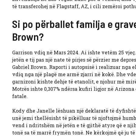
të transferohej në Flagstaff, AZ, i cili zemëroi pothu
Si po përballet familja e gr
Brown?
Garrison vdiq në Mars 2024. Ai ishte vetëm 25 vjeç
jetën e tij pas një nate të pirjes së përzier me depr
Gabriel Brown. Raporti i autopsisë i realizuar nga
vdiq nga një plagë me armë zjarri në kokë. Dhe vdekj
garnizoni kishte dehje të etanolit, e njohur më mirë
Motrës ishte 0,307% ndërsa kufiri ligjor në Arizon
fatale.
Kody dhe Janelle lëshuan një deklaratë të dyfishtë 
unë jemi thellësisht të pikëlluar të njoftojmë humbj
vend i ndritshëm në jetën e të gjithë atyre që e nj
tonë sa të marrë frymën tonë. Ne kërkojmë që ju t