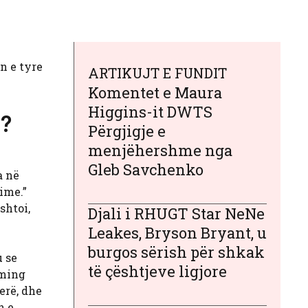
n e tyre
ARTIKUJT E FUNDIT
Komentet e Maura
Higgins-it DWTS
g?
Përgjigje e
menjëhershme nga
Gleb Savchenko
a në
ime.”
shtoi,
Djali i RHUGT Star NeNe
Leakes, Bryson Bryant, u
burgos sërish për shkak
u se
të çështjeve ligjore
oming
erë, dhe
n e