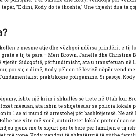
tepër, “E dini, Kody do të thoshte,” Unë thjesht dua ta ço
a?
kollën e mesme atje dhe vëzhgoi ndërsa prindërit e tij l
 gratë e tij të para – Meri Brown, Janelle dhe Christine
vjetër. Sidoqoftë, përfundimisht, ata u transferuan në L
ur, por siç e dimë, Kody pëlqen të lëvizë nëpër vend me n
 Fundamentalist praktikojnë poligaminë. Si pasojë, Kody
bigamy, ishte një krim i shkallës së tretë në Utah kur B
ozët mësuan, ata ishin të shqetësuar se policia lokale p
nin 1 se ai mund të arrestohej për bashkëjetesë. Në atë 
 Edhe pse vite më vonë, autoritetet lokale pretenduan se
eu gjënë më të sigurt për të bërë për familjen e tij ish
jet më vonë, Kody vendosi të shkatërrojë të gjithë famil