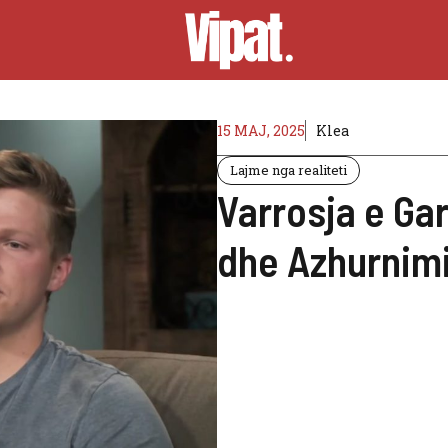
15 MAJ, 2025
Klea
Lajme nga realiteti
Varrosja e Ga
dhe Azhurnimi