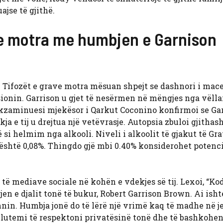
ajse të gjithë.
ave motra me humbjen e Garnison
. Tifozët e grave motra mësuan shpejt se dashnori i mac
esionin. Garrison u gjet të nesërmen në mëngjes nga vëllai 
 ekzaminuesi mjekësor i Qarkut Coconino konfirmoi se Ga
a e tij u drejtua një vetëvrasje. Autopsia zbuloi gjithas
 si helmim nga alkooli. Niveli i alkoolit të gjakut të Gra
a është 0,08%. Thingdo gjë mbi 0.40% konsiderohet potenc
të mediave sociale në kohën e vdekjes së tij. Lexoi, “Ko
en e djalit tonë të bukur, Robert Garrison Brown. Ai isht
ihnin. Humbja jonë do të lërë një vrimë kaq të madhe në j
ë lutemi të respektoni privatësinë tonë dhe të bashkohe