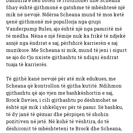
Dashuria e bën botën të rrotullohet dhe Scheana
Shay është gjithmonë e gatshme të mbështesë një
mik në nevojë. Ndërsa Scheana mund të mos ketë
qenë gjithmonë më popullorja nga grupi
Vanderpump Rules, ajo është një nga pasuritë më
të mëdha. Nëna e një fëmije nuk ka frikë të ndjekë
asnjë nga ëndrrat e saj, përfshirë karrierën e saj
muzikore. Me Scheana si mik, mund të jeni i sigurt
se ajo do t’ju nxiste gjithashtu të ndiqni ëndrrat
tuaja të karrierës.
Të gjithë kanë nevojë për atë mik edukues, me
Scheana që kontrollon të gjitha kutitë. Ndihmon
gjithashtu që ajo vjen me bashkëshortin e saj,
Brock Davies, i cili gjithashtu po dëshmohet se
është një mik i shkëlqyer për të pasur. Së bashku,
të dy janë të gëzuar dhe përpiqen të shohin
pozitiven në jetë. Në kohë të vështira, do të
dëshironit të mbështeteni te Brock dhe Scheana,