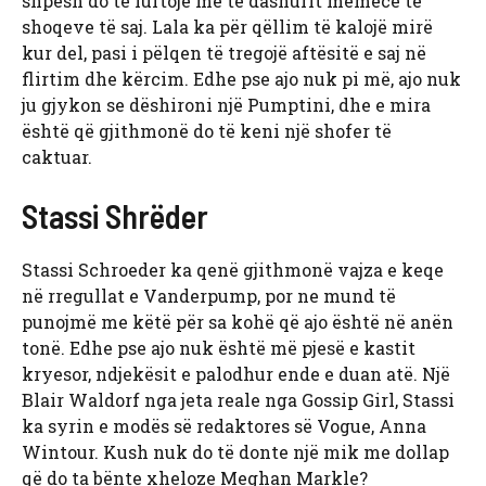
shpesh do të luftojë me të dashurit memecë të
shoqeve të saj. Lala ka për qëllim të kalojë mirë
kur del, pasi i pëlqen të tregojë aftësitë e saj në
flirtim dhe kërcim. Edhe pse ajo nuk pi më, ajo nuk
ju gjykon se dëshironi një Pumptini, dhe e mira
është që gjithmonë do të keni një shofer të
caktuar.
Stassi Shrëder
Stassi Schroeder ka qenë gjithmonë vajza e keqe
në rregullat e Vanderpump, por ne mund të
punojmë me këtë për sa kohë që ajo është në anën
tonë. Edhe pse ajo nuk është më pjesë e kastit
kryesor, ndjekësit e palodhur ende e duan atë. Një
Blair Waldorf nga jeta reale nga Gossip Girl, Stassi
ka syrin e modës së redaktores së Vogue, Anna
Wintour. Kush nuk do të donte një mik me dollap
që do ta bënte xheloze Meghan Markle?