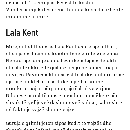
që mund t’i kemi pas. Ky është kasti i
Vanderpump Rules i renditur nga kush do të bënte
mikun më të mirë.
Lala Kent
Mirë, duhet thënë se Lala Kent është një pitbull,
dhe një që duam në këndin tonë kur të vijë koha.
Nëna e një fëmije është besnike ndaj një defekti
dhe do të shkojë të godasë për ju në kohën tuaj të
nevojës. Pavarësisht nëse është duke brohoritur në
një lojë pickleball ose duke u përballur me
armikun tuaj të përparuar, ajo është vajza jonë.
Ndonëse mund të mos e mendoni menjëherë për
shkak të sjelljes së dashnores së kaluar, Lala është
në fakt një vajzë shumë vajze.
Guruja e grimit jeton sipas kodit të vajzës dhe