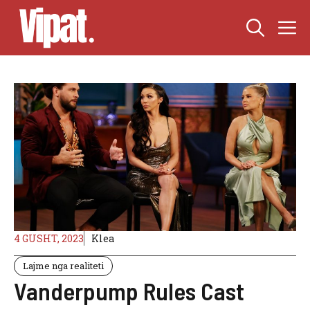
Skip
M
to
content
4 GUSHT, 2023
Klea
Lajme nga realiteti
Vanderpump Rules Cast