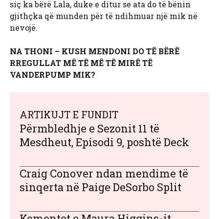
siç ka bërë Lala, duke e ditur se ata do të bënin
gjithçka që munden për të ndihmuar një mik në
nevojë.
NA THONI – KUSH MENDONI DO TË BËRË
RREGULLAT MË TË MË TË MIRË TË
VANDERPUMP MIK?
ARTIKUJT E FUNDIT
Përmbledhje e Sezonit 11 të
Mesdheut, Episodi 9, poshtë Deck
Craig Conover ndan mendime të
sinqerta në Paige DeSorbo Split
Komentet e Maura Higgins-it