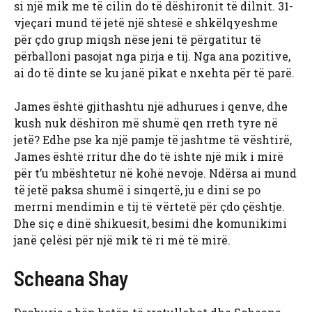
si një mik me të cilin do të dëshironit të dilnit. 31-
vjeçari mund të jetë një shtesë e shkëlqyeshme
për çdo grup miqsh nëse jeni të përgatitur të
përballoni pasojat nga pirja e tij. Nga ana pozitive,
ai do të dinte se ku janë pikat e nxehta për të parë.
James është gjithashtu një adhurues i qenve, dhe
kush nuk dëshiron më shumë qen rreth tyre në
jetë? Edhe pse ka një pamje të jashtme të vështirë,
James është rritur dhe do të ishte një mik i mirë
për t’u mbështetur në kohë nevoje. Ndërsa ai mund
të jetë paksa shumë i sinqertë, ju e dini se po
merrni mendimin e tij të vërtetë për çdo çështje.
Dhe siç e dinë shikuesit, besimi dhe komunikimi
janë çelësi për një mik të ri më të mirë.
Scheana Shay