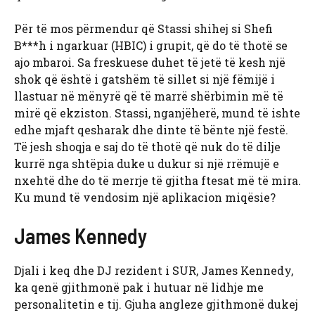
Për të mos përmendur që Stassi shihej si Shefi
B***h i ngarkuar (HBIC) i grupit, që do të thotë se
ajo mbaroi. Sa freskuese duhet të jetë të kesh një
shok që është i gatshëm të sillet si një fëmijë i
llastuar në mënyrë që të marrë shërbimin më të
mirë që ekziston. Stassi, nganjëherë, mund të ishte
edhe mjaft qesharak dhe dinte të bënte një festë.
Të jesh shoqja e saj do të thotë që nuk do të dilje
kurrë nga shtëpia duke u dukur si një rrëmujë e
nxehtë dhe do të merrje të gjitha ftesat më të mira.
Ku mund të vendosim një aplikacion miqësie?
James Kennedy
Djali i keq dhe DJ rezident i SUR, James Kennedy,
ka qenë gjithmonë pak i hutuar në lidhje me
personalitetin e tij. Gjuha angleze gjithmonë dukej