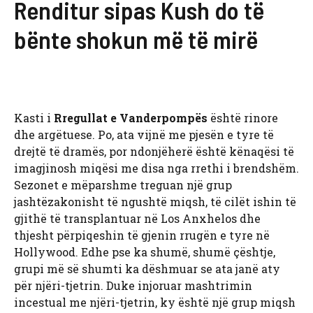
Renditur sipas Kush do të
bënte shokun më të mirë
Kasti i
Rregullat e Vanderpompës
është rinore
dhe argëtuese. Po, ata vijnë me pjesën e tyre të
drejtë të dramës, por ndonjëherë është kënaqësi të
imagjinosh miqësi me disa nga rrethi i brendshëm.
Sezonet e mëparshme treguan një grup
jashtëzakonisht të ngushtë miqsh, të cilët ishin të
gjithë të transplantuar në Los Anxhelos dhe
thjesht përpiqeshin të gjenin rrugën e tyre në
Hollywood. Edhe pse ka shumë, shumë çështje,
grupi më së shumti ka dëshmuar se ata janë aty
për njëri-tjetrin. Duke injoruar mashtrimin
incestual me njëri-tjetrin, ky është një grup miqsh