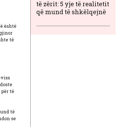
të zërit: 5 yje të realitetit
që mund të shkëlqejnë
rë është
gjinor
shte të
eviss
doste
për të
und të
ndon se