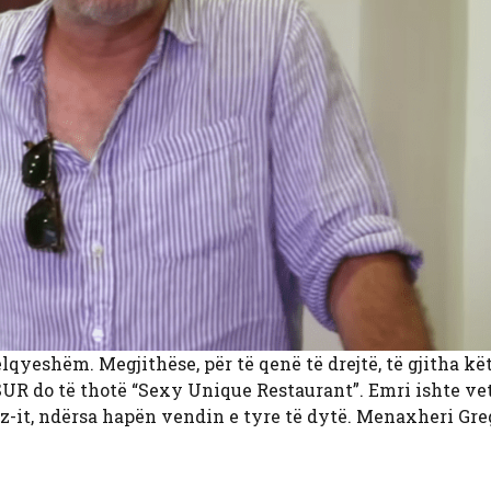
lqyeshëm. Megjithëse, për të qenë të drejtë, të gjitha kë
UR do të thotë “Sexy Unique Restaurant”. Emri ishte ve
it, ndërsa hapën vendin e tyre të dytë. Menaxheri Gre