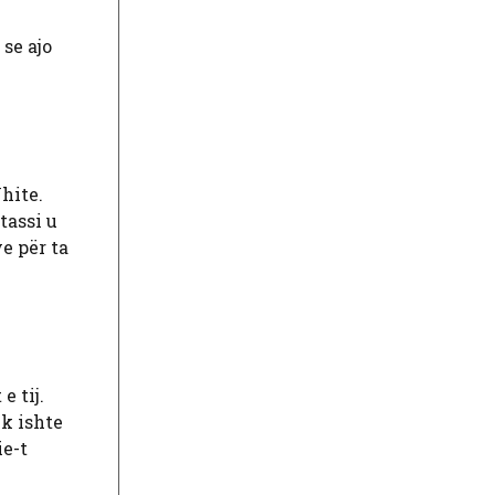
 se ajo
hite.
tassi u
e për ta
 tij.
uk ishte
ie-t