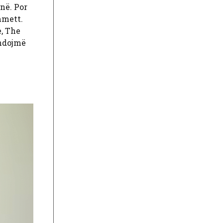
jnë. Por
mmett.
e, The
zhdojmë