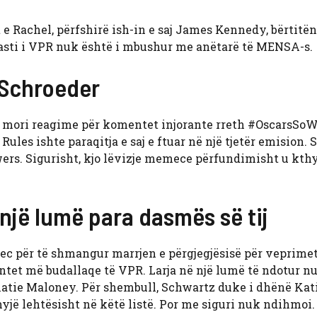
 e Rachel, përfshirë ish-in e saj James Kennedy, bërtitën
 kasti i VPR nuk është i mbushur me anëtarë të MENSA-s.
i Schroeder
der mori reagime për komentet injorante rreth #OscarsSoW
es ishte paraqitja e saj e ftuar në një tjetër emision. S
wers. Sigurisht, kjo lëvizje memece përfundimisht u kthy
një lumë para dasmës së tij
 për të shmangur marrjen e përgjegjësisë për veprimet e
ntet më budallaqe të VPR. Larja në një lumë të ndotur n
atie Maloney. Për shembull, Schwartz duke i dhënë Kat
jë lehtësisht në këtë listë. Por me siguri nuk ndihmoi.