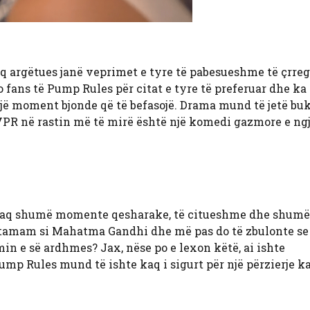
aq argëtues janë veprimet e tyre të pabesueshme të çrreg
ans të Pump Rules për citat e tyre të preferuar dhe ka 
 një moment bjonde që të befasojë. Drama mund të jetë bu
e VPR në rastin më të mirë është një komedi gazmore e n
ë kaq shumë momente qesharake, të citueshme dhe shumë
ë tamam si Mahatma Gandhi dhe më pas do të zbulonte se
n e së ardhmes? Jax, nëse po e lexon këtë, ai ishte
mp Rules mund të ishte kaq i sigurt për një përzierje ka