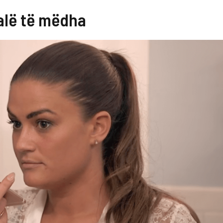
alë të mëdha