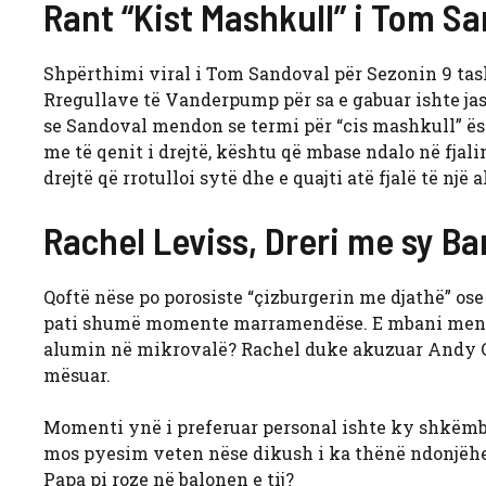
Rant “Kist Mashkull” i Tom S
Shpërthimi viral i Tom Sandoval për Sezonin 9 tas
Rregullave të Vanderpump për sa e gabuar ishte jas
se Sandoval mendon se termi për “cis mashkull” ësh
me të qenit i drejtë, kështu që mbase ndalo në fjal
drejtë që rrotulloi sytë dhe e quajti atë fjalë të një 
Rachel Leviss, Dreri me sy B
Qoftë nëse po porosiste “çizburgerin me djathë” os
pati shumë momente marramendëse. E mbani mend s
alumin në mikrovalë? Rachel duke akuzuar Andy Co
mësuar.
Momenti ynë i preferuar personal ishte ky shkë
mos pyesim veten nëse dikush i ka thënë ndonjëher
Papa pi roze në balonen e tij?