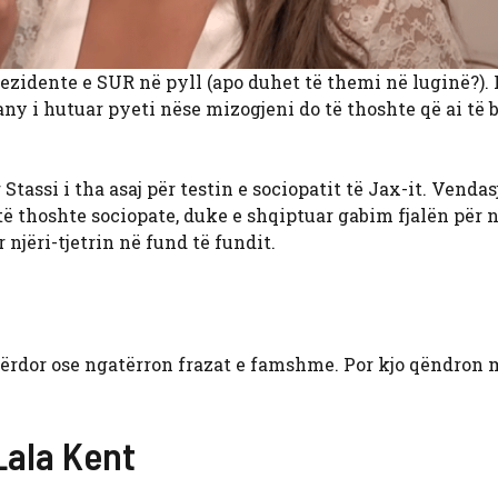
rezidente e SUR në pyll (apo duhet të themi në luginë?).
tany i hutuar pyeti nëse mizogjeni do të thoshte që ai të 
assi i tha asaj për testin e sociopatit të Jax-it. Vendas
të thoshte sociopate, duke e shqiptuar gabim fjalën për 
njëri-tjetrin në fund të fundit.
qpërdor ose ngatërron frazat e famshme. Por kjo qëndron 
Lala Kent