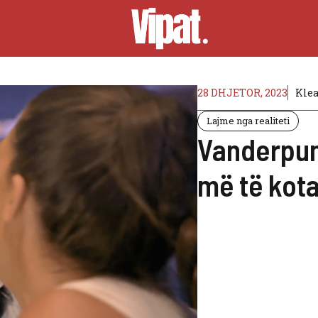
28 DHJETOR, 2023
Kle
Lajme nga realiteti
Vanderpum
më të kota