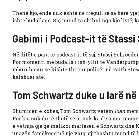
Thënë kjo, ende nuk është në rregull se sa herë yjet
ishte budallaqe. Siç mund ta shihni nga kjo listë,
Gabimi i Podcast-it të Stass
Në ditët e para të podcast-it të saj, Stassi Schroe
Por momenti më budalla i ish-yllit të Vanderpump Rul
mburr hapur se kishte thirrur policët në Faith Sto
kafshuar atë.
Tom Schwartz duke u larë në 
Shumicën e kohës, Tom Schwartz vetëm
luan
memec
Por kjo nuk do të thotë se ai nuk ka disa nga mome
e vetmja gjë që mallkoi martesën e Schwartz dhe K
unazën famëkeqe në një varg, gjithashtu mund të hy