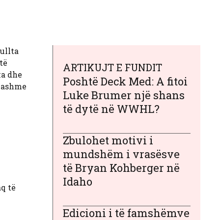
ullta
të
ARTIKUJT E FUNDIT
ka dhe
Poshtë Deck Med: A fitoi
gjashme
Luke Brumer një shans
të dytë në WWHL?
Zbulohet motivi i
mundshëm i vrasësve
të Bryan Kohberger në
Idaho
q të
Edicioni i të famshëmve