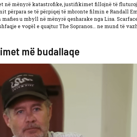
t në mënyrë katastrofike, justifikimet fillojnë të fluturo
mit përpara se të përpiqej të mbronte filmin e Randall E
eth mafies u mbyll në mënyrë qesharake nga Lisa. Scarfac
ë shfaqje e vogël e quajtur The Sopranos… ne mund të va
dimet më budallaqe