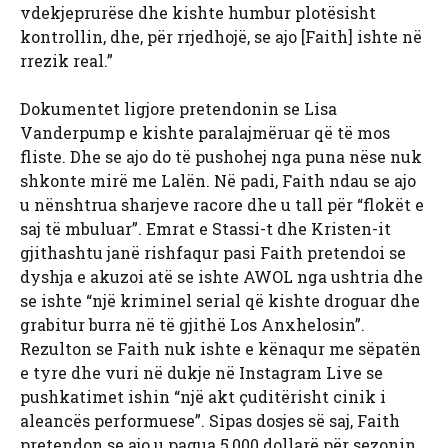
vdekjeprurëse dhe kishte humbur plotësisht
kontrollin, dhe, për rrjedhojë, se ajo [Faith] ishte në
rrezik real.”
Dokumentet ligjore pretendonin se Lisa
Vanderpump e kishte paralajmëruar që të mos
fliste. Dhe se ajo do të pushohej nga puna nëse nuk
shkonte mirë me Lalën. Në padi, Faith ndau se ajo
u nënshtrua sharjeve racore dhe u tall për “flokët e
saj të mbuluar”. Emrat e Stassi-t dhe Kristen-it
gjithashtu janë rishfaqur pasi Faith pretendoi se
dyshja e akuzoi atë se ishte AWOL nga ushtria dhe
se ishte “një kriminel serial që kishte droguar dhe
grabitur burra në të gjithë Los Anxhelosin”.
Rezulton se Faith nuk ishte e kënaqur me sëpatën
e tyre dhe vuri në dukje në Instagram Live se
pushkatimet ishin “një akt çuditërisht cinik i
aleancës performuese”. Sipas dosjes së saj, Faith
pretendon se ajo u pagua 5,000 dollarë për sezonin