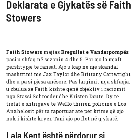
Deklarata e Gjykatës së Faith
Stowers
Faith Stowers
majtas
Rregullat e Vanderpompës
pasi u shfaq në sezonin 4 dhe 5. Por ajo la mjaft
përshtypje te fansat. Ajo u kap në një skandal
mashtrimi me Jax Taylor dhe Brittany Cartwright
dhe u pa si pjesa anësore. Pas largimit nga shfaqja,
u zbulua se Faith kishte qenë objektiv i racizmit
nga Stassi Schroeder dhe Kristen Doute. Dy të
tretat e shtrigave të WeHo thirrën policinë e Los
Anxhelosit për ta raportuar atë për krime që ajo
nuk i kishte kryer. Tani ajo po flet në gjykatë.
Lala Kent është përdorur si