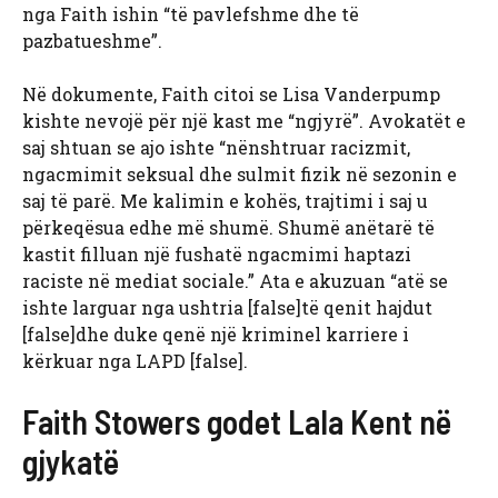
nga Faith ishin “të pavlefshme dhe të
pazbatueshme”.
Në dokumente, Faith citoi se Lisa Vanderpump
kishte nevojë për një kast me “ngjyrë”. Avokatët e
saj shtuan se ajo ishte “nënshtruar racizmit,
ngacmimit seksual dhe sulmit fizik në sezonin e
saj të parë. Me kalimin e kohës, trajtimi i saj u
përkeqësua edhe më shumë. Shumë anëtarë të
kastit filluan një fushatë ngacmimi haptazi
raciste në mediat sociale.” Ata e akuzuan “atë se
ishte larguar nga ushtria [false]të qenit hajdut
[false]dhe duke qenë një kriminel karriere i
kërkuar nga LAPD [false].
Faith Stowers godet Lala Kent në
gjykatë