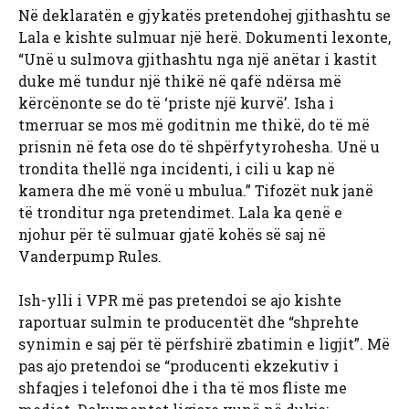
Në deklaratën e gjykatës pretendohej gjithashtu se
Lala e kishte sulmuar një herë. Dokumenti lexonte,
“Unë u sulmova gjithashtu nga një anëtar i kastit
duke më tundur një thikë në qafë ndërsa më
kërcënonte se do të ‘priste një kurvë’. Isha i
tmerruar se mos më goditnin me thikë, do të më
prisnin në feta ose do të shpërfytyrohesha. Unë u
trondita thellë nga incidenti, i cili u kap në
kamera dhe më vonë u mbulua.” Tifozët nuk janë
të tronditur nga pretendimet. Lala ka qenë e
njohur për të sulmuar gjatë kohës së saj në
Vanderpump Rules.
Ish-ylli i VPR më pas pretendoi se ajo kishte
raportuar sulmin te producentët dhe “shprehte
synimin e saj për të përfshirë zbatimin e ligjit”. Më
pas ajo pretendoi se “producenti ekzekutiv i
shfaqjes i telefonoi dhe i tha të mos fliste me