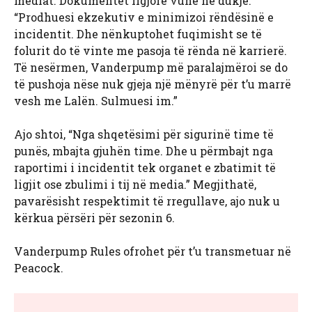
mediat. Dokumentet ligjore vunë në dukje:
“Prodhuesi ekzekutiv e minimizoi rëndësinë e
incidentit. Dhe nënkuptohet fuqimisht se të
folurit do të vinte me pasoja të rënda në karrierë.
Të nesërmen, Vanderpump më paralajmëroi se do
të pushoja nëse nuk gjeja një mënyrë për t’u marrë
vesh me Lalën. Sulmuesi im.”
Ajo shtoi, “Nga shqetësimi për sigurinë time të
punës, mbajta gjuhën time. Dhe u përmbajt nga
raportimi i incidentit tek organet e zbatimit të
ligjit ose zbulimi i tij në media.” Megjithatë,
pavarësisht respektimit të rregullave, ajo nuk u
kërkua përsëri për sezonin 6.
Vanderpump Rules ofrohet për t’u transmetuar në
Peacock.