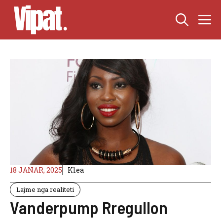
Skip
M
to
content
18 JANAR, 2025
Klea
Lajme nga realiteti
Vanderpump Rregullon