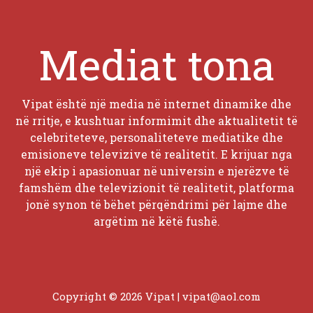
Mediat tona
Vipat është një media në internet dinamike dhe
në rritje, e kushtuar informimit dhe aktualitetit të
celebriteteve, personaliteteve mediatike dhe
emisioneve televizive të realitetit. E krijuar nga
një ekip i apasionuar në universin e njerëzve të
famshëm dhe televizionit të realitetit, platforma
jonë synon të bëhet përqëndrimi për lajme dhe
argëtim në këtë fushë.
Copyright © 2026 Vipat |
vipat@aol.com