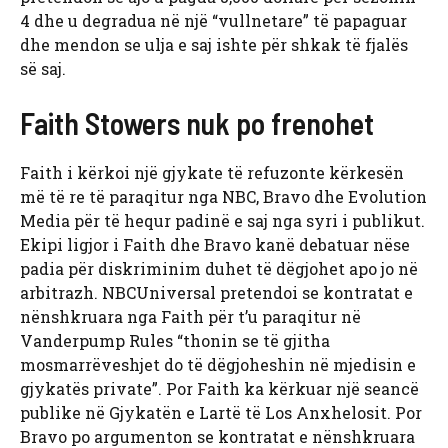
4 dhe u degradua në një “vullnetare” të papaguar
dhe mendon se ulja e saj ishte për shkak të fjalës
së saj.
Faith Stowers nuk po frenohet
Faith i kërkoi një gjykate të refuzonte kërkesën
më të re të paraqitur nga NBC, Bravo dhe Evolution
Media për të hequr padinë e saj nga syri i publikut.
Ekipi ligjor i Faith dhe Bravo kanë debatuar nëse
padia për diskriminim duhet të dëgjohet apo jo në
arbitrazh. NBCUniversal pretendoi se kontratat e
nënshkruara nga Faith për t’u paraqitur në
Vanderpump Rules “thonin se të gjitha
mosmarrëveshjet do të dëgjoheshin në mjedisin e
gjykatës private”. Por Faith ka kërkuar një seancë
publike në Gjykatën e Lartë të Los Anxhelosit. Por
Bravo po argumenton se kontratat e nënshkruara