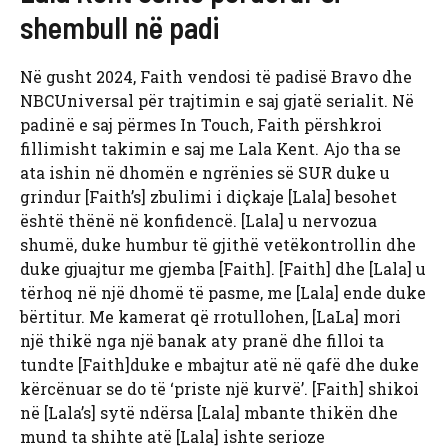
shembull në padi
Në gusht 2024, Faith vendosi të padisë Bravo dhe
NBCUniversal për trajtimin e saj gjatë serialit. Në
padinë e saj përmes In Touch, Faith përshkroi
fillimisht takimin e saj me Lala Kent. Ajo tha se
ata ishin në dhomën e ngrënies së SUR duke u
grindur [Faith’s] zbulimi i diçkaje [Lala] besohet
është thënë në konfidencë. [Lala] u nervozua
shumë, duke humbur të gjithë vetëkontrollin dhe
duke gjuajtur me gjemba [Faith]. [Faith] dhe [Lala] u
tërhoq në një dhomë të pasme, me [Lala] ende duke
bërtitur. Me kamerat që rrotullohen, [LaLa] mori
një thikë nga një banak aty pranë dhe filloi ta
tundte [Faith]duke e mbajtur atë në qafë dhe duke
kërcënuar se do të ‘priste një kurvë’. [Faith] shikoi
në [Lala’s] sytë ndërsa [Lala] mbante thikën dhe
mund ta shihte atë [Lala] ishte serioze