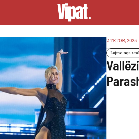
2 TETOR, 2025
Lajme nga real
Vallëz
Paras