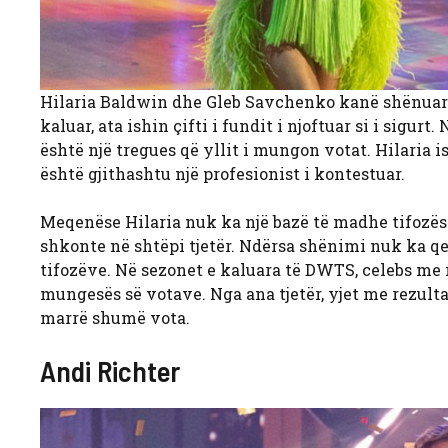
Hilaria Baldwin dhe Gleb Savchenko kanë shënuar la
kaluar, ata ishin çifti i fundit i njoftuar si i sigurt
është një tregues që yllit i mungon votat. Hilaria 
është gjithashtu një profesionist i kontestuar.
Meqenëse Hilaria nuk ka një bazë të madhe tifozësh
shkonte në shtëpi tjetër. Ndërsa shënimi nuk ka qen
tifozëve. Në sezonet e kaluara të DWTS, celebs me r
mungesës së votave. Nga ana tjetër, yjet me rezulta
marrë shumë vota.
Andi Richter