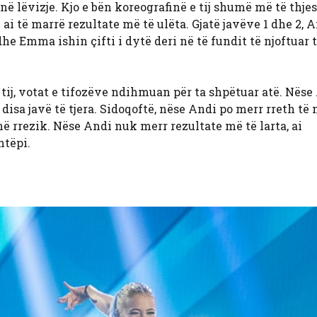
në lëvizje. Kjo e bën koreografinë e tij shumë më të thje
që ai të marrë rezultate më të ulëta. Gjatë javëve 1 dhe 2, 
 dhe Emma ishin çifti i dytë deri në të fundit të njoftuar 
tij, votat e tifozëve ndihmuan për ta shpëtuar atë. Nëse
sa javë të tjera. Sidoqoftë, nëse Andi po merr rreth të n
në rrezik. Nëse Andi nuk merr rezultate më të larta, ai
htëpi.