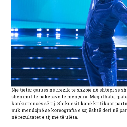
Një tjetër garues në rrezik të shkojë në shtëpi së sh
shënimit të paketave të mençura. Megjithatë, gjatë J
konkurrencës së tij. Shikuesit kanë kritikuar partne
nuk mendojnë se koreografia e saj është deri në par. 
në rezultatet e tij më të ulëta.