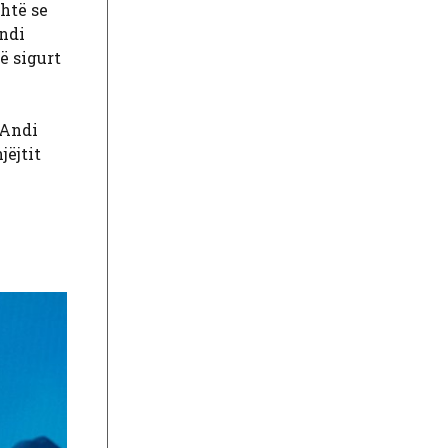
shtë se
Andi
të sigurt
 Andi
jëjtit