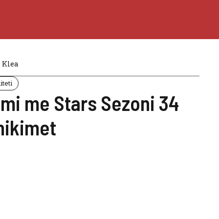
Klea
iteti
imi me Stars Sezoni 34
hikimet