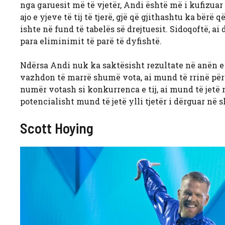
nga garuesit më të vjetër, Andi është më i kufizuar 
ajo e yjeve të tij të tjerë, gjë që gjithashtu ka bërë 
ishte në fund të tabelës së drejtuesit. Sidoqoftë, ai
para eliminimit të parë të dyfishtë.
Ndërsa Andi nuk ka saktësisht rezultate në anën e 
vazhdon të marrë shumë vota, ai mund të rrinë për di
numër votash si konkurrenca e tij, ai mund të jetë 
potencialisht mund të jetë ylli tjetër i dërguar në s
Scott Hoying