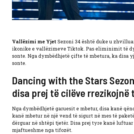
Vallëzimi me Yjet
Sezoni 34 është duke u zhvilluar 
ikonike e vallëzimeve Tiktok. Pas eliminimit të dyf
sonte. Nga dymbëdhjetë çifte të mbetura, ka disa yj
sonte.
Dancing with the Stars Sezon
disa prej të cilëve rrezikojnë
Nga dymbëdhjetë garuesit e mbetur, disa kanë qëndr
kanë mbetur në një vend të sigurt në mes të paketës
dërguar në shtëpi tjetër. Disa prej tyre kanë luftua
mjaftueshme nga tifozët.