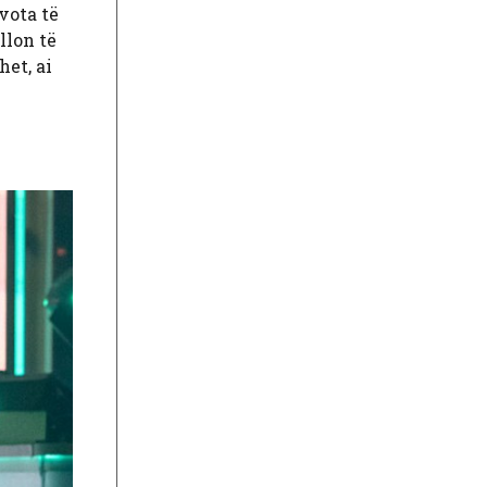
vota të
llon të
het, ai