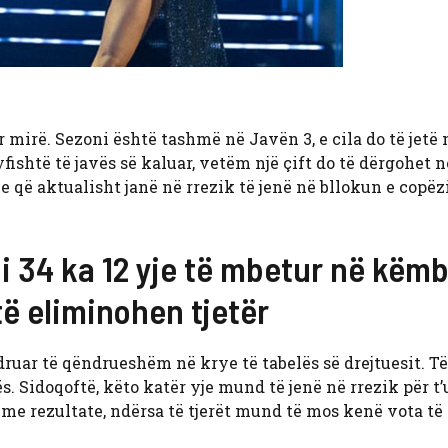
mirë. Sezoni është tashmë në Javën 3, e cila do të jetë n
ishtë të javës së kaluar, vetëm një çift do të dërgohet n
e që aktualisht janë në rrezik të jenë në bllokun e copë
i 34 ka 12 yje të mbetur në këmb
 të eliminohen tjetër
uar të qëndrueshëm në krye të tabelës së drejtuesit. Të 
. Sidoqoftë, këto katër yje mund të jenë në rrezik për t’
r me rezultate, ndërsa të tjerët mund të mos kenë vota të