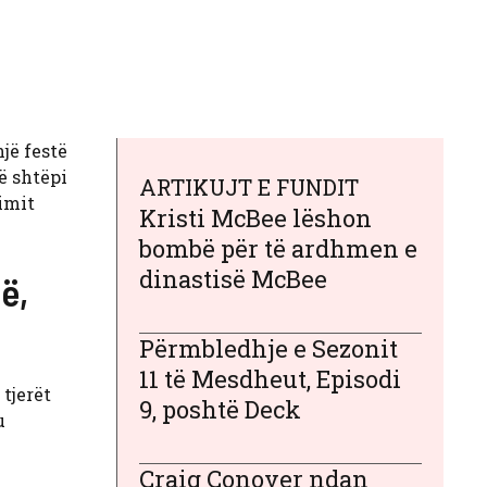
jë festë
ë shtëpi
ARTIKUJT E FUNDIT
zimit
Kristi McBee lëshon
bombë për të ardhmen e
dinastisë McBee
ë,
Përmbledhje e Sezonit
11 të Mesdheut, Episodi
tjerët
9, poshtë Deck
u
Craig Conover ndan