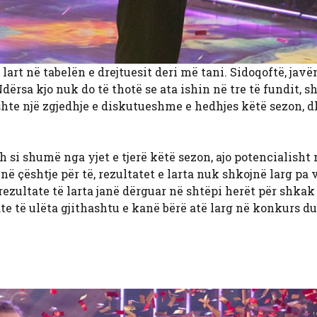
rt në tabelën e drejtuesit deri më tani. Sidoqoftë, javë
. Ndërsa kjo nuk do të thotë se ata ishin në tre të fundit, 
ishte një zgjedhje e diskutueshme e hedhjes këtë sezon, d
 si shumë nga yjet e tjerë këtë sezon, ajo potencialisht
ë çështje për të, rezultatet e larta nuk shkojnë larg pa 
ezultate të larta janë dërguar në shtëpi herët për shkak
te të ulëta gjithashtu e kanë bërë atë larg në konkurs d