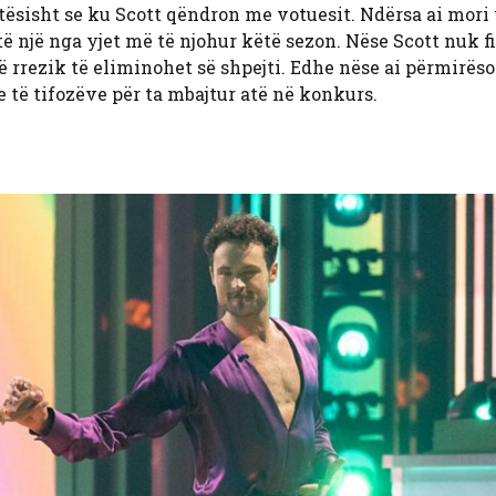
ktësisht se ku Scott qëndron me votuesit. Ndërsa ai mori 
ë një nga yjet më të njohur këtë sezon. Nëse Scott nuk fi
në rrezik të eliminohet së shpejti. Edhe nëse ai përmirëso
e të tifozëve për ta mbajtur atë në konkurs.