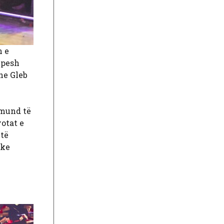
n e
shpesh
he Gleb
 mund të
votat e
 të
uke