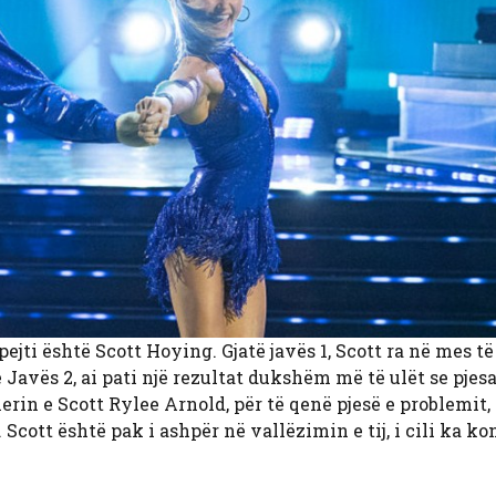
pejti është Scott Hoying. Gjatë javës 1, Scott ra në mes të
avës 2, ai pati një rezultat dukshëm më të ulët se pjesa 
rin e Scott Rylee Arnold, për të qenë pjesë e problemit, 
Scott është pak i ashpër në vallëzimin e tij, i cili ka ko