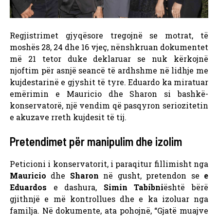
Regjistrimet gjyqësore tregojnë se motrat, të
moshës 28, 24 dhe 16 vjeç, nënshkruan dokumentet
më 21 tetor duke deklaruar se nuk kërkojnë
njoftim për asnjë seancë të ardhshme në lidhje me
kujdestarinë e gjyshit të tyre. Eduardo ka miratuar
emërimin e Mauricio dhe Sharon si bashkë-
konservatorë, një vendim që pasqyron seriozitetin
e akuzave rreth kujdesit të tij.
Pretendimet për manipulim dhe izolim
Peticioni i konservatorit, i paraqitur fillimisht nga
Mauricio
dhe
Sharon
në gusht, pretendon se
e
Eduardos
e dashura,
Simin Tabibni
është bërë
gjithnjë e më kontrollues dhe e ka izoluar nga
familja. Në dokumente, ata pohojnë, “Gjatë muajve