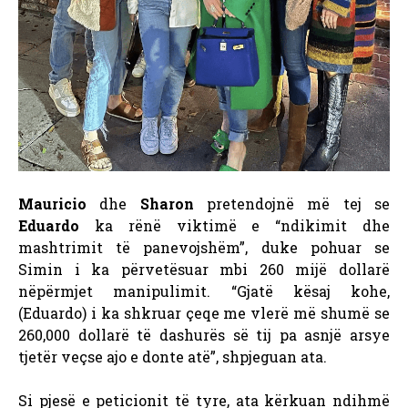
Mauricio
dhe
Sharon
pretendojnë më tej se
Eduardo
ka rënë viktimë e “ndikimit dhe
mashtrimit të panevojshëm”, duke pohuar se
Simin i ka përvetësuar mbi 260 mijë dollarë
nëpërmjet manipulimit. “Gjatë kësaj kohe,
(Eduardo) i ka shkruar çeqe me vlerë më shumë se
260,000 dollarë të dashurës së tij pa asnjë arsye
tjetër veçse ajo e donte atë”, shpjeguan ata.
Si pjesë e peticionit të tyre, ata kërkuan ndihmë