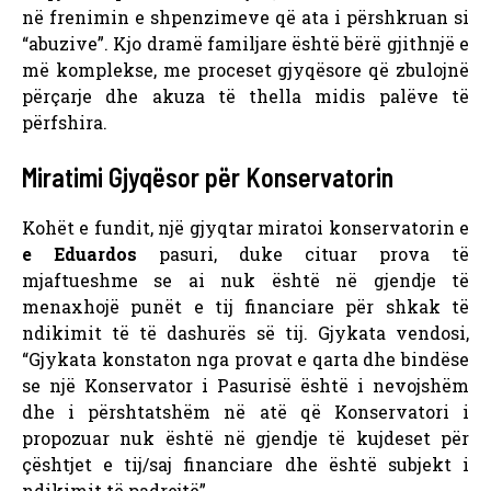
në frenimin e shpenzimeve që ata i përshkruan si
“abuzive”. Kjo dramë familjare është bërë gjithnjë e
më komplekse, me proceset gjyqësore që zbulojnë
përçarje dhe akuza të thella midis palëve të
përfshira.
Miratimi Gjyqësor për Konservatorin
Kohët e fundit, një gjyqtar miratoi konservatorin e
e Eduardos
pasuri, duke cituar prova të
mjaftueshme se ai nuk është në gjendje të
menaxhojë punët e tij financiare për shkak të
ndikimit të të dashurës së tij. Gjykata vendosi,
“Gjykata konstaton nga provat e qarta dhe bindëse
se një Konservator i Pasurisë është i nevojshëm
dhe i përshtatshëm në atë që Konservatori i
propozuar nuk është në gjendje të kujdeset për
çështjet e tij/saj financiare dhe është subjekt i
ndikimit të padrejtë”.