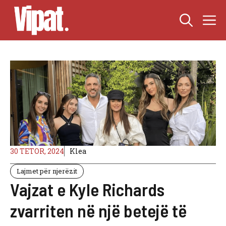
Skip
M
to
content
30 TETOR, 2024
Klea
Lajmet për njerëzit
Vajzat e Kyle Richards
zvarriten në një betejë të