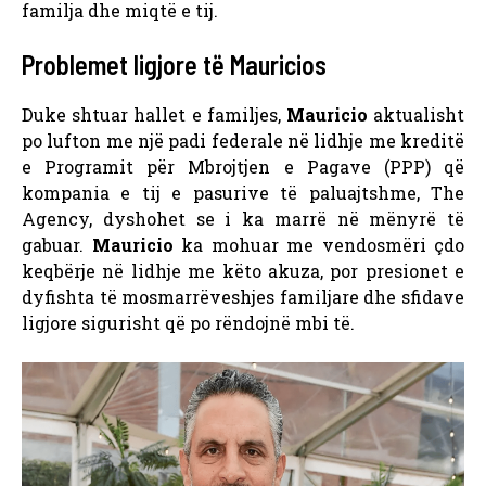
familja dhe miqtë e tij.
Problemet ligjore të Mauricios
Duke shtuar hallet e familjes,
Mauricio
aktualisht
po lufton me një padi federale në lidhje me kreditë
e Programit për Mbrojtjen e Pagave (PPP) që
kompania e tij e pasurive të paluajtshme, The
Agency, dyshohet se i ka marrë në mënyrë të
gabuar.
Mauricio
ka mohuar me vendosmëri çdo
keqbërje në lidhje me këto akuza, por presionet e
dyfishta të mosmarrëveshjes familjare dhe sfidave
ligjore sigurisht që po rëndojnë mbi të.