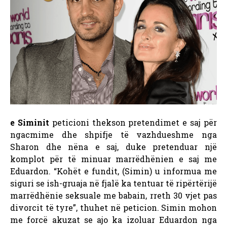
e Siminit
peticioni thekson pretendimet e saj për
ngacmime dhe shpifje të vazhdueshme nga
Sharon dhe nëna e saj, duke pretenduar një
komplot për të minuar marrëdhënien e saj me
Eduardon. “Kohët e fundit, (Simin) u informua me
siguri se ish-gruaja në fjalë ka tentuar të ripërtërijë
marrëdhënie seksuale me babain, rreth 30 vjet pas
divorcit të tyre”, thuhet në peticion. Simin mohon
me forcë akuzat se ajo ka izoluar Eduardon nga