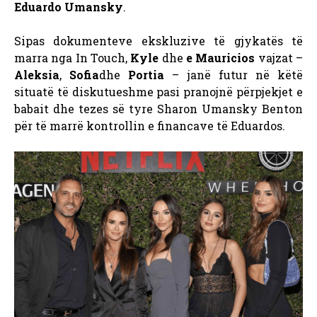
Eduardo Umansky
.
Sipas dokumenteve ekskluzive të gjykatës të
marra nga In Touch,
Kyle
dhe
e Mauricios
vajzat –
Aleksia
,
Sofia
dhe
Portia
– janë futur në këtë
situatë të diskutueshme pasi pranojnë përpjekjet e
babait dhe tezes së tyre Sharon Umansky Benton
për të marrë kontrollin e financave të Eduardos.