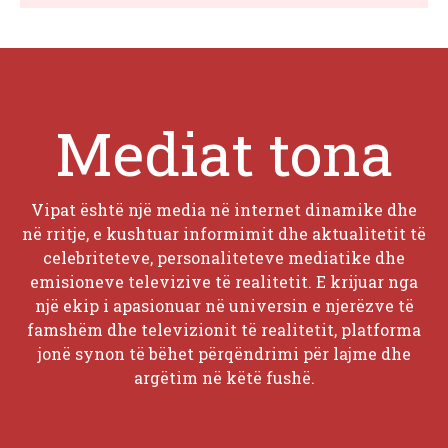
Mediat tona
Vipat është një media në internet dinamike dhe
në rritje, e kushtuar informimit dhe aktualitetit të
celebriteteve, personaliteteve mediatike dhe
emisioneve televizive të realitetit. E krijuar nga
një ekip i apasionuar në universin e njerëzve të
famshëm dhe televizionit të realitetit, platforma
jonë synon të bëhet përqëndrimi për lajme dhe
argëtim në këtë fushë.