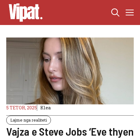
Skip
M
to
content
5 TETOR, 2025
Klea
Lajme nga realiteti
Vajza e Steve Jobs ‘Eve thyen