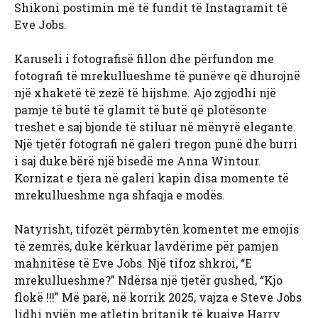
Shikoni postimin më të fundit të Instagramit të
Eve Jobs.
Karuseli i fotografisë fillon dhe përfundon me
fotografi të mrekullueshme të punëve që dhurojnë
një xhaketë të zezë të hijshme. Ajo zgjodhi një
pamje të butë të glamit të butë që plotësonte
treshet e saj bjonde të stiluar në mënyrë elegante.
Një tjetër fotografi në galeri tregon punë dhe burri
i saj duke bërë një bisedë me Anna Wintour.
Kornizat e tjera në galeri kapin disa momente të
mrekullueshme nga shfaqja e modës.
Natyrisht, tifozët përmbytën komentet me emojis
të zemrës, duke kërkuar lavdërime për pamjen
mahnitëse të Eve Jobs. Një tifoz shkroi, “E
mrekullueshme?” Ndërsa një tjetër gushed, “Kjo
flokë !!!” Më parë, në korrik 2025, vajza e Steve Jobs
lidhi nyjën me atletin britanik të kuajve Harry