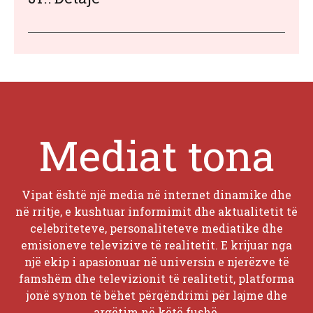
Mediat tona
Vipat është një media në internet dinamike dhe
në rritje, e kushtuar informimit dhe aktualitetit të
celebriteteve, personaliteteve mediatike dhe
emisioneve televizive të realitetit. E krijuar nga
një ekip i apasionuar në universin e njerëzve të
famshëm dhe televizionit të realitetit, platforma
jonë synon të bëhet përqëndrimi për lajme dhe
argëtim në këtë fushë.