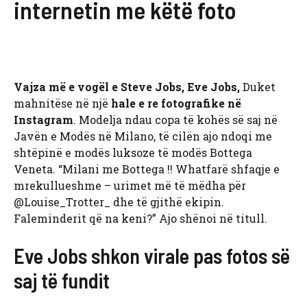
internetin me këtë foto
Vajza më e vogël e Steve Jobs, Eve Jobs,
Duket
mahnitëse në një
hale e re fotografike në
Instagram
. Modelja ndau copa të kohës së saj në
Javën e Modës në Milano, të cilën ajo ndoqi me
shtëpinë e modës luksoze të modës Bottega
Veneta. “Milani me Bottega !! Whatfarë shfaqje e
mrekullueshme – urimet më të mëdha për
@Louise_Trotter_ dhe të gjithë ekipin.
Faleminderit që na keni?” Ajo shënoi në titull.
Eve Jobs shkon virale pas fotos së
saj të fundit