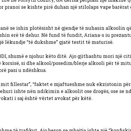
r pranoi se kishte pirë duhan një stilolaps vape barërat 
thanë se ishin plotësisht në gjendje të nuhasin alkoolin që
shin erë të dehur. Në fund të fundit, Ariana-s iu prezant
ë lëkundje “të dukshme” gjatë testit të maturisë.
BDI, shumë e njohur këto ditë. Ajo gjithashtu mori një ci
korsisë, si dhe alkool/posedim/blerje alkooli për të mitu
 orë pasi u ndëshkua.
imit fillestar”, “faktet e mjaftueshme nuk ekzistonin për
huri ishte nën ndikimin e alkoolit ose drogës, ose se n
vokati i saj është vërtet avokat për këtë.
hme të trafikut. Ajo beson se mbajtja ishte një “konfiski