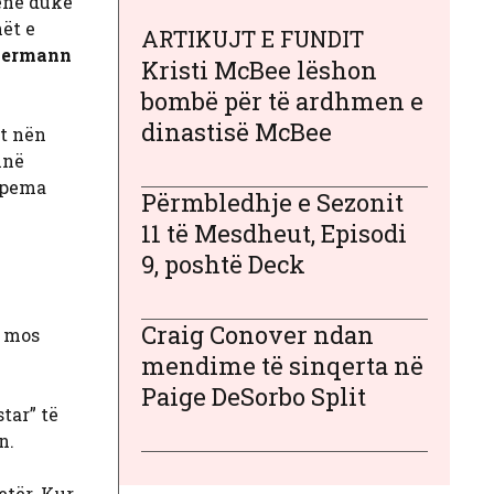
ënë duke
hët e
ARTIKUJT E FUNDIT
iermann
Kristi McBee lëshon
bombë për të ardhmen e
dinastisë McBee
it nën
inë
a pema
Përmbledhje e Sezonit
11 të Mesdheut, Episodi
9, poshtë Deck
Craig Conover ndan
ë mos
mendime të sinqerta në
Paige DeSorbo Split
tar” të
n.
etër. Kur