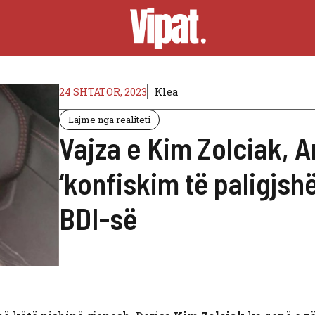
24 SHTATOR, 2023
Klea
Lajme nga realiteti
Vajza e Kim Zolciak, A
‘konfiskim të paligjshë
BDI-së