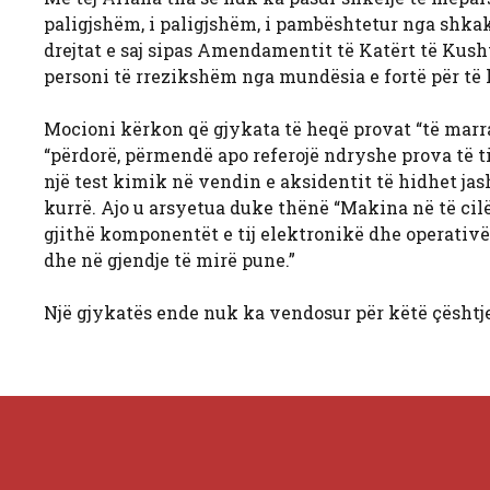
paligjshëm, i paligjshëm, i pambështetur nga shk
drejtat e saj sipas Amendamentit të Katërt të Kusht
personi të rrezikshëm nga mundësia e fortë për të l
Mocioni kërkon që gjykata të heqë provat “të marr
“përdorë, përmendë apo referojë ndryshe prova të ti
një test kimik në vendin e aksidentit të hidhet jas
kurrë. Ajo u arsyetua duke thënë “Makina në të cilë
gjithë komponentët e tij elektronikë dhe operativë
dhe në gjendje të mirë pune.”
Një gjykatës ende nuk ka vendosur për këtë çështje