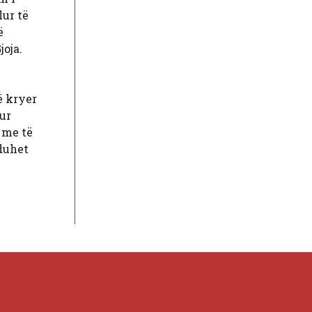
ur të
ë
joja.
ë kryer
hur
 me të
 duhet