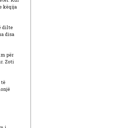
e këqija
 dilte
ua disa
tim për
r. Zoti
 të
donjë
m i