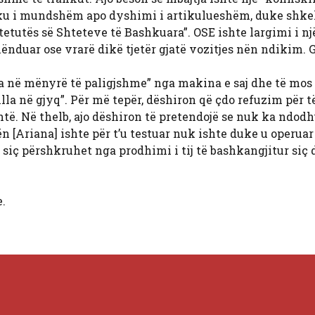
aku i mundshëm apo dyshimi i artikulueshëm, duke shkel
etutës së Shteteve të Bashkuara”. OSE ishte largimi i nj
ënduar ose vrarë dikë tjetër gjatë vozitjes nën ndikim. G
a në mënyrë të paligjshme” nga makina e saj dhe të mos
lla në gjyq”. Për më tepër, dëshiron që çdo refuzim për t
htë. Në thelb, ajo dëshiron të pretendojë se nuk ka ndod
n [Ariana] ishte për t’u testuar nuk ishte duke u operuar
 siç përshkruhet nga prodhimi i tij të bashkangjitur siç
.