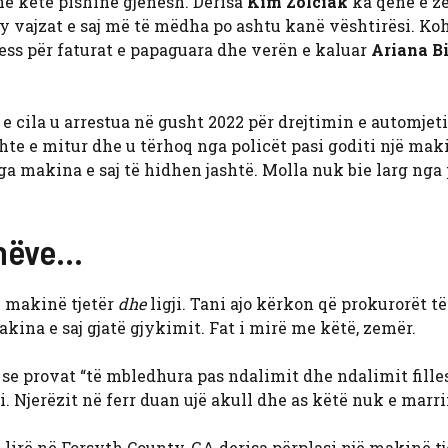
në këtë pishinë gjenesh. Derisa
Kim Zolciak
ka qenë e z
 dy vajzat e saj më të mëdha po ashtu kanë vështirësi. Ko
ss për faturat e papaguara dhe verën e kaluar
Ariana B
 cila u arrestua në gusht 2022 për drejtimin e automjet
hte e mitur dhe u tërhoq nga policët pasi goditi një mak
 nga makina e saj të hidhen jashtë. Molla nuk bie larg ng
thëve…
ë makinë tjetër
dhe
ligji. Tani ajo kërkon që prokurorët t
akina e saj gjatë gjykimit. Fat i mirë me këtë, zemër.
e provat “të mbledhura pas ndalimit dhe ndalimit filles
 Njerëzit në ferr duan ujë akull dhe as këtë nuk e marri
e lirë në Forsyth County, GA derisa përplasi një makinë tj