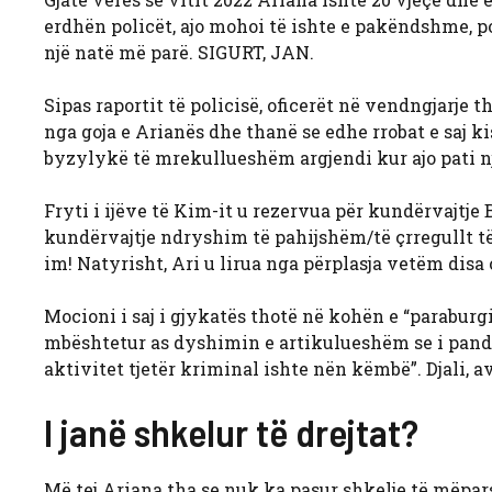
erdhën policët, ajo mohoi të ishte e pakëndshme, po
një natë më parë. SIGURT, JAN.
Sipas raportit të policisë, oficerët në vendngjarje 
nga goja e Arianës dhe thanë se edhe rrobat e saj ki
byzylykë të mrekullueshëm argjendi kur ajo pati nj
Fryti i ijëve të Kim-it u rezervua për kundërvajtje 
kundërvajtje ndryshim të pahijshëm/të çrregullt të 
im! Natyrisht, Ari u lirua nga përplasja vetëm disa
Mocioni i saj i gjykatës thotë në kohën e “paraburg
mbështetur as dyshimin e artikulueshëm se i pande
aktivitet tjetër kriminal ishte nën këmbë”. Djali, a
I janë shkelur të drejtat?
Më tej Ariana tha se nuk ka pasur shkelje të mëpars