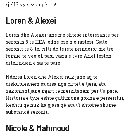
sjellë ky sezon për ta!
Loren & Alexei
Loren dhe Alexei janë një shtesë interesante për
sezonin 8 të HEA, edhe pse një rastësi. Gjatë
sezonit të 8-të, çifti do të jetë prindëror me tre
fëmijë të vegjël, pasi vajza e tyre Ariel feston
ditëlindjen e saj të parë.
Ndërsa Loren dhe Alexei nuk janë aq të
diskutueshëm sa disa nga çiftet e tjera, ata
zakonisht janë mjaft të mërzitshëm për t’u parë.
Historia e tyre është gjithmonë goxha e përsëritur,
kështu që nuk ka gjasa që ata t’i shtojnë shumë
substancë sezonit.
Nicole & Mahmoud