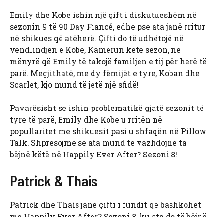
Emily dhe Kobe ishin një çift i diskutueshëm në
sezonin 9 të 90 Day Fiancé, edhe pse ata janë rritur
në shikues që atëherë. Çifti do të udhëtojë në
vendlindjen e Kobe, Kamerun këtë sezon, në
mënyrë që Emily të takojë familjen e tij për herë të
parë. Megjithatë, me dy fëmijët e tyre, Koban dhe
Scarlet, kjo mund të jetë një sfidë!
Pavarësisht se ishin problematikë gjatë sezonit të
tyre të parë, Emily dhe Kobe u rritën në
popullaritet me shikuesit pasi u shfaqën në Pillow
Talk. Shpresojmë se ata mund të vazhdojnë ta
bëjnë këtë në Happily Ever After? Sezoni 8!
Patrick & Thais
Patrick dhe Thaís janë çifti i fundit që bashkohet
me Happily Ever After? Sezoni 8, ku ata do të bëjnë