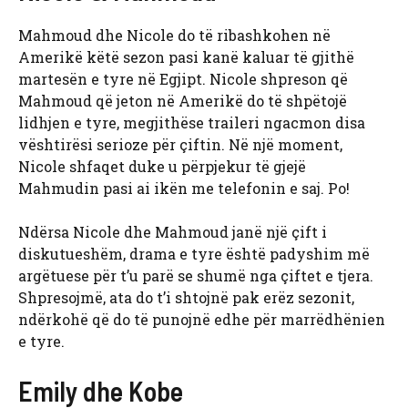
Mahmoud dhe Nicole do të ribashkohen në
Amerikë këtë sezon pasi kanë kaluar të gjithë
martesën e tyre në Egjipt. Nicole shpreson që
Mahmoud që jeton në Amerikë do të shpëtojë
lidhjen e tyre, megjithëse traileri ngacmon disa
vështirësi serioze për çiftin. Në një moment,
Nicole shfaqet duke u përpjekur të gjejë
Mahmudin pasi ai ikën me telefonin e saj. Po!
Ndërsa Nicole dhe Mahmoud janë një çift i
diskutueshëm, drama e tyre është padyshim më
argëtuese për t’u parë se shumë nga çiftet e tjera.
Shpresojmë, ata do t’i shtojnë pak erëz sezonit,
ndërkohë që do të punojnë edhe për marrëdhënien
e tyre.
Emily dhe Kobe