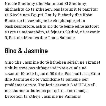
Nicole Sherbiny dhe Mahmoud El Sherbiny
gjithashtu do të kthehen, pas largimit të papritur
të Nicole nga Egjipti. Emily Bieberly dhe Kobe
Blaise do të vazhdojnë të eksplorojnë jetën
bashkëshortore, ashtu siç do të bëjnë edhe aktorët
e tyre të mëparshëm, të fejuarit 90 ditë, në sezonin
9, Patrick Mendes dhe Thaís Ramone.
Gino & Jasmine
Gino dhe Jasmine do të kthehen sërish në ekranet
e shikuesve pas shfaqjes së tyre aktuale në
sezonin 10 të të fejuarit 90 ditë. Pas martesës, Gino
dhe Jasmine do të vazhdojnë të punojnë për
problemet e tyre. Traileri i sezonit 8 të HEA sjell
më shumë turbulenca për çiftin, i cili madje
kërcënon ta kthejë Jasmine në Panama!