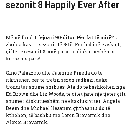
sezonit 8 Happily Ever After
Më në fund,
I fejuari 90-ditor: Për fat të mirë?
U
zbulua kasti i sezonit të 8-të. Për habinë e askujt,
çiftet e sezonit 8 janë po aq të diskutueshëm si
kurrë më parë!
Gino Palazzolo dhe Jasmine Pineda do të
rikthehen për të tretin sezon radhazi, duke
tronditur shumë shikues. Ata do të bashkohen nga
Ed Brown dhe Liz Woods, të cilët janë një tjetër çift
shumë i diskutueshëm në ekskluzivitet. Angela
Deem dhe Michael Ilesanmi gjithashtu do të
kthehen, së bashku me Loren Brovarnik dhe
Alexei Brovarnik.