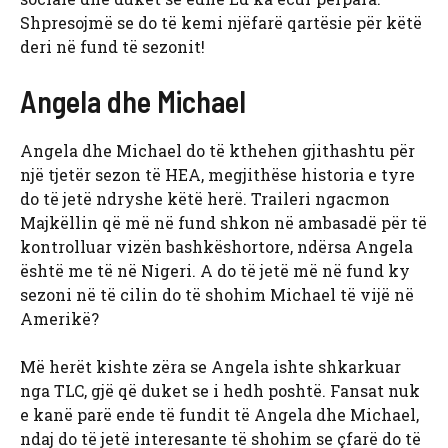
Shpresojmë se do të kemi njëfarë qartësie për këtë
deri në fund të sezonit!
Angela dhe Michael
Angela dhe Michael do të kthehen gjithashtu për
një tjetër sezon të HEA, megjithëse historia e tyre
do të jetë ndryshe këtë herë. Traileri ngacmon
Majkëllin që më në fund shkon në ambasadë për të
kontrolluar vizën bashkëshortore, ndërsa Angela
është me të në Nigeri. A do të jetë më në fund ky
sezoni në të cilin do të shohim Michael të vijë në
Amerikë?
Më herët kishte zëra se Angela ishte shkarkuar
nga TLC, gjë që duket se i hedh poshtë. Fansat nuk
e kanë parë ende të fundit të Angela dhe Michael,
ndaj do të jetë interesante të shohim se çfarë do të