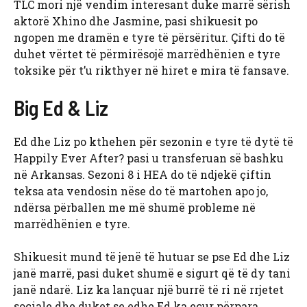
TLC mori një vendim interesant duke marrë sërish
aktorë Xhino dhe Jasmine, pasi shikuesit po
ngopen me dramën e tyre të përsëritur. Çifti do të
duhet vërtet të përmirësojë marrëdhënien e tyre
toksike për t’u rikthyer në hiret e mira të fansave.
Big Ed & Liz
Ed dhe Liz po kthehen për sezonin e tyre të dytë të
Happily Ever After? pasi u transferuan së bashku
në Arkansas. Sezoni 8 i HEA do të ndjekë çiftin
teksa ata vendosin nëse do të martohen apo jo,
ndërsa përballen me më shumë probleme në
marrëdhënien e tyre.
Shikuesit mund të jenë të hutuar se pse Ed dhe Liz
janë marrë, pasi duket shumë e sigurt që të dy tani
janë ndarë. Liz ka lançuar një burrë të ri në rrjetet
sociale dhe duket se edhe Ed ka ecur përpara.