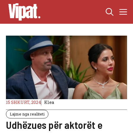
Skip
M
to
content
15 SHKURT, 2024
Klea
Lajme nga realiteti
Udhëzues për aktorët e