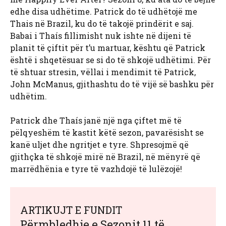
edhe disa udhëtime. Patrick do të udhëtojë me
Thais në Brazil, ku do të takojë prindërit e saj.
Babai i Thaís fillimisht nuk ishte në dijeni të
planit të çiftit për t’u martuar, kështu që Patrick
është i shqetësuar se si do të shkojë udhëtimi. Për
të shtuar stresin, vëllai i mendimit të Patrick,
John McManus, gjithashtu do të vijë së bashku për
udhëtim.
Patrick dhe Thaís janë një nga çiftet më të
pëlqyeshëm të kastit këtë sezon, pavarësisht se
kanë uljet dhe ngritjet e tyre. Shpresojmë që
gjithçka të shkojë mirë në Brazil, në mënyrë që
marrëdhënia e tyre të vazhdojë të lulëzojë!
ARTIKUJT E FUNDIT
Përmbledhje e Sezonit 11 të