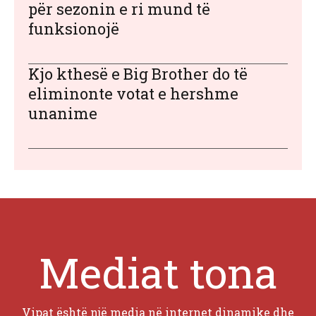
për sezonin e ri mund të
funksionojë
Kjo kthesë e Big Brother do të
eliminonte votat e hershme
unanime
Mediat tona
Vipat është një media në internet dinamike dhe