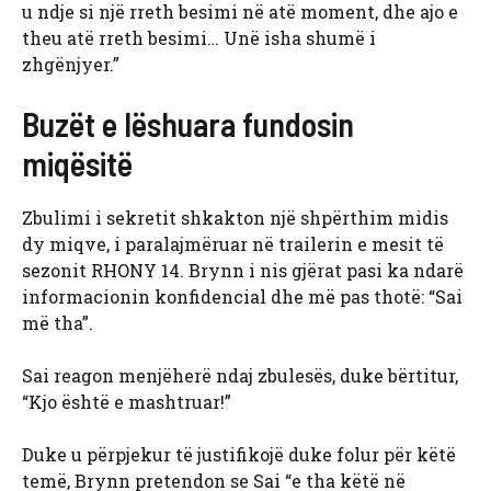
u ndje si një rreth besimi në atë moment, dhe ajo e
theu atë rreth besimi… Unë isha shumë i
zhgënjyer.”
Buzët e lëshuara fundosin
miqësitë
Zbulimi i sekretit shkakton një shpërthim midis
dy miqve, i paralajmëruar në trailerin e mesit të
sezonit RHONY 14. Brynn i nis gjërat pasi ka ndarë
informacionin konfidencial dhe më pas thotë: “Sai
më tha”.
Sai reagon menjëherë ndaj zbulesës, duke bërtitur,
“Kjo është e mashtruar!”
Duke u përpjekur të justifikojë duke folur për këtë
temë, Brynn pretendon se Sai “e tha këtë në