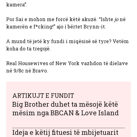
kamera”.
Por Sai e mohon me forcë këtë akuzë. “Ishte
jo
në
kamerën e f*cking!” ajo i bërtet Brynn-it.
A mund të jetë ky fundi i miqësisë së tyre? Vetëm
koha do ta tregojë.
Real Housewives of New York vazhdon të dielave
në 9/8c në Bravo.
ARTIKUJT E FUNDIT
Big Brother duhet ta mësojë këtë
mësim nga BBCAN & Love Island
Ideja e këtij fituesi të mbijetuarit