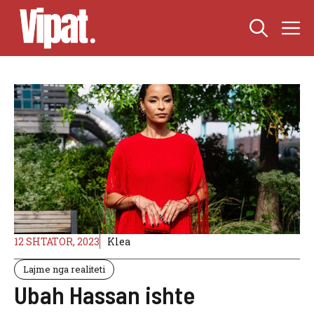
Skip
M
to
content
12 SHTATOR, 2023
Klea
Lajme nga realiteti
Ubah Hassan ishte