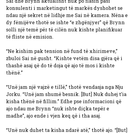
Sai dhe Brynn aktualisht nuk po flasin pasi
konsulenti i marketingut të markës dyshohet se
ndau një sekret në lidhje me Sai në kamera. Nëna e
dy fëmijëve thotë se ishte “e zhgënjyer” që Brynn
solli një temë për të cilën nuk kishte planifikuar
të fliste në emision.
“Ne kishim pak tension në fund të xhirimeve,”
zbuloi Sai në gusht. “Kishte vetëm disa gjëra që i
thashë asaj që do të doja që ajo të mos i kishte
thënë.”
“Unë jam një vajzë e tillë,” thotë vendasja nga Nju
Jorku. “Unë jam shumë besnik. [But] Nuk duhej t’ia
kisha thënë në fillim.” Edhe pse informacioni që
ajo ndau me Brynn “nuk ishte diçka tepër e
madhe”, ajo ende i vjen keq që i tha asaj.
“Unë nuk duhet ta kisha ndarë atë,” thotë ajo. “[But]