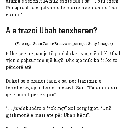
drama e sezonit 14 nuk është faji i saj, “Po ju them!”
Por ajo është e gatshme të marrë nxehtësinë “për
ekipin”.
A e trazoi Ubah tenxheren?
(Foto nga: Sean Zanni/Braavo nëpërmjet Getty Images)
Edhe pse në pamje të parë duket kaq e ëmbël, Ubah
vjen e pajisur me një lugë. Dhe ajo nuk ka frikë ta
përdorë atë.
Duket se e pranoi fajin e saj për trazimin e
tenxheres, ajo i dërgoi mesazh Sait: “Faleminderit
që e morët për ekipin”.
“Ti
janë
skuadra e f*cking!” Sai përgjigjet. “Unë
gjithmonë e marr atë për Ubah këtu”.