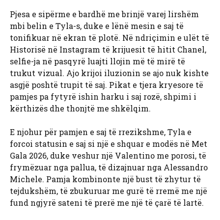
Pjesa e sipërme e bardhë me brinjë varej lirshëm
mbi belin e Tyla-s, duke e lënë mesin e saj të
tonifikuar në ekran të plotë. Në ndriçimin e ulët të
Historisë në Instagram të krijuesit të hitit Chanel,
selfie-ja në pasqyrë luajti llojin më të mirë të
trukut vizual. Ajo krijoi iluzionin se ajo nuk kishte
asgjë poshtë trupit të saj. Pikat e tjera kryesore të
pamjes pa fytyrë ishin harku i saj rozë, shpimi i
kërthizës dhe thonjtë me shkëlqim.
E njohur për pamjen e saj të rrezikshme, Tyla e
forcoi statusin e saj si një e shquar e modës në Met
Gala 2026, duke veshur një Valentino me porosi, të
frymëzuar nga pallua, të dizajnuar nga Alessandro
Michele. Pamja kombinonte një bust të zhytur të
tejdukshëm, të zbukuruar me gurë të rremë me një
fund ngjyrë sateni të prerë me një të çarë të lartë.