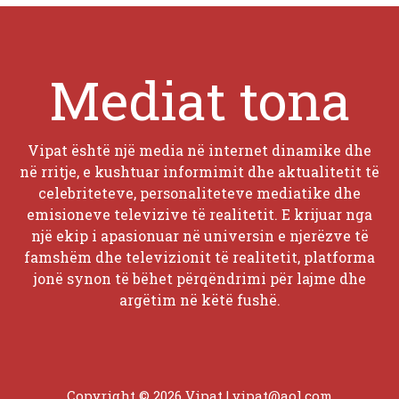
Mediat tona
Vipat është një media në internet dinamike dhe
në rritje, e kushtuar informimit dhe aktualitetit të
celebriteteve, personaliteteve mediatike dhe
emisioneve televizive të realitetit. E krijuar nga
një ekip i apasionuar në universin e njerëzve të
famshëm dhe televizionit të realitetit, platforma
jonë synon të bëhet përqëndrimi për lajme dhe
argëtim në këtë fushë.
Copyright © 2026 Vipat |
vipat@aol.com