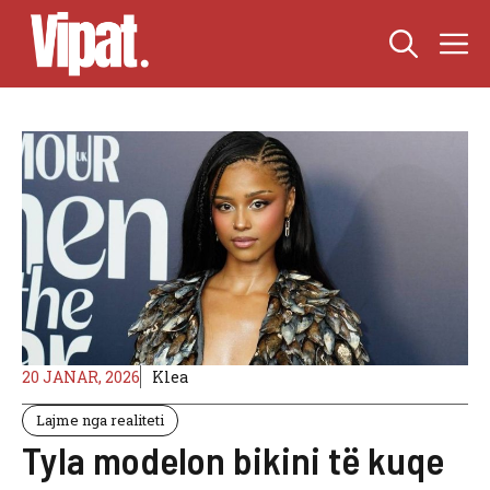
Skip
M
to
content
20 JANAR, 2026
Klea
Lajme nga realiteti
Tyla modelon bikini të kuqe