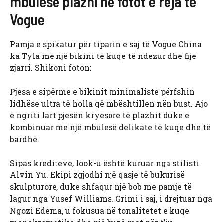
mbulesë plazhi në fotot e reja të
Vogue
Pamja e spikatur për tiparin e saj të Vogue China
ka Tyla me një bikini të kuqe të ndezur dhe fije
zjarri. Shikoni foton:
Pjesa e sipërme e bikinit minimaliste përfshin
lidhëse ultra të holla që mbështillen nën bust. Ajo
e ngriti lart pjesën kryesore të plazhit duke e
kombinuar me një mbulesë delikate të kuqe dhe të
bardhë.
Sipas krediteve, look-u është kuruar nga stilisti
Alvin Yu. Ekipi zgjodhi një qasje të bukurisë
skulpturore, duke shfaqur një bob me pamje të
lagur nga Yusef Williams. Grimi i saj, i drejtuar nga
Ngozi Edema, u fokusua në tonalitetet e kuqe