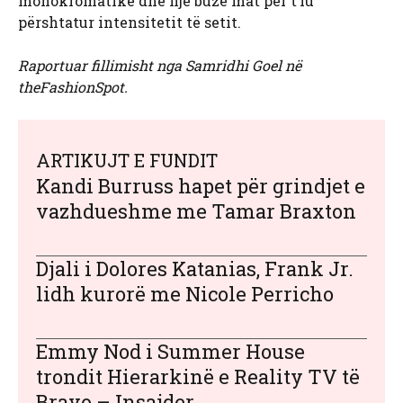
monokromatike dhe një buzë mat për t’iu
përshtatur intensitetit të setit.
Raportuar fillimisht nga Samridhi Goel në
theFashionSpot.
ARTIKUJT E FUNDIT
Kandi Burruss hapet për grindjet e
vazhdueshme me Tamar Braxton
Djali i Dolores Katanias, Frank Jr.
lidh kurorë me Nicole Perricho
Emmy Nod i Summer House
trondit Hierarkinë e Reality TV të
Bravo – Insajder