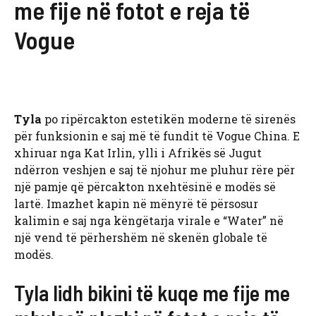
me fije në fotot e reja të
Vogue
Tyla
po ripërcakton estetikën moderne të sirenës
për funksionin e saj më të fundit të Vogue China. E
xhiruar nga Kat Irlin, ylli i Afrikës së Jugut
ndërron veshjen e saj të njohur me pluhur rëre për
një pamje që përcakton nxehtësinë e modës së
lartë. Imazhet kapin në mënyrë të përsosur
kalimin e saj nga këngëtarja virale e “Water” në
një vend të përhershëm në skenën globale të
modës.
Tyla lidh bikini të kuqe me fije me