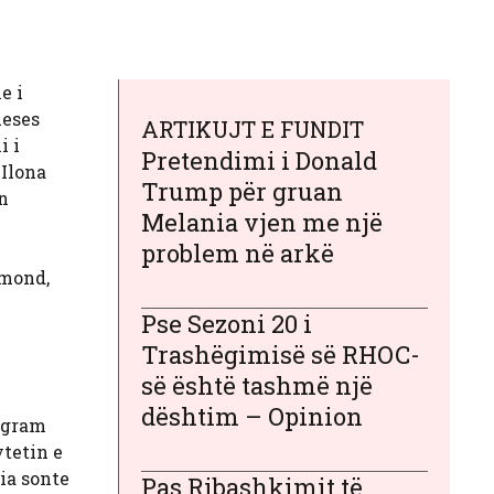
e i
ueses
ARTIKUJT E FUNDIT
i i
Pretendimi i Donald
 Ilona
Trump për gruan
n
Melania vjen me një
problem në arkë
hmond,
Pse Sezoni 20 i
Trashëgimisë së RHOC-
së është tashmë një
dështim – Opinion
tagram
ytetin e
ia sonte
Pas Ribashkimit të