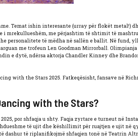
me. Temat ishin interesante (urray për flokët metal!) dh
hte i mrekullueshëm, me përjashtim të shtimit të mashtr
e personalitete të mëdha në sallën e ballit. Në fund, yll
larguan me trofeun Len Goodman Mirrorball. Olimpianja
endin e dytë, ndërsa aktorja Chandler Kinney dhe Brando
ncing with the Stars 2025. Fatkeqësisht, fansave në Ric
Dancing with the Stars?
2025, por shfaqja u shty. Faqja zyrtare e turneut në Ins
hdueshme të ujit dhe këshillimit për ruajtjen e ujit në q
ë dashur të riplanifikojmë shfaqjen tonë në Teatrin Altr