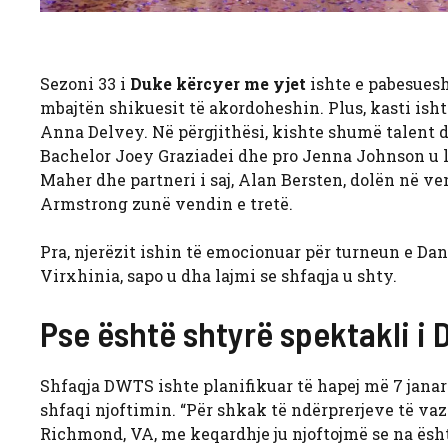
Sezoni 33 i
Duke kërcyer me yjet
ishte e pabesuesh
mbajtën shikuesit të akordoheshin. Plus, kasti is
Anna Delvey. Në përgjithësi, kishte shumë talent dh
Bachelor Joey Graziadei dhe pro Jenna Johnson u 
Maher dhe partneri i saj, Alan Bersten, dolën në v
Armstrong zunë vendin e tretë.
Pra, njerëzit ishin të emocionuar për turneun e Da
Virxhinia, sapo u dha lajmi se shfaqja u shty.
Pse është shtyrë spektakli i 
Shfaqja DWTS ishte planifikuar të hapej më 7 janar 
shfaqi njoftimin. “Për shkak të ndërprerjeve të vaz
Richmond, VA, me keqardhje ju njoftojmë se na ësht