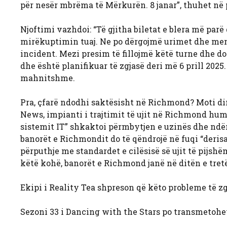
për nesër mbrëma të Mërkurën. 8 janar”, thuhet në 
Njoftimi vazhdoi: “Të gjitha biletat e blera më par
mirëkuptimin tuaj. Ne po dërgojmë urimet dhe mend
incident. Mezi presim të fillojmë këtë turne dhe do
dhe është planifikuar të zgjasë deri më 6 prill 2025.
mahnitshme.
Pra, çfarë ndodhi saktësisht në Richmond? Moti d
News, impianti i trajtimit të ujit në Richmond humb
sistemit IT” shkaktoi përmbytjen e uzinës dhe ndërpr
banorët e Richmondit do të qëndrojë në fuqi “derisa
përputhje me standardet e cilësisë së ujit të pijsh
këtë kohë, banorët e Richmond janë në ditën e tretë
Ekipi i Reality Tea shpreson që këto probleme të z
Sezoni 33 i Dancing with the Stars po transmetohe