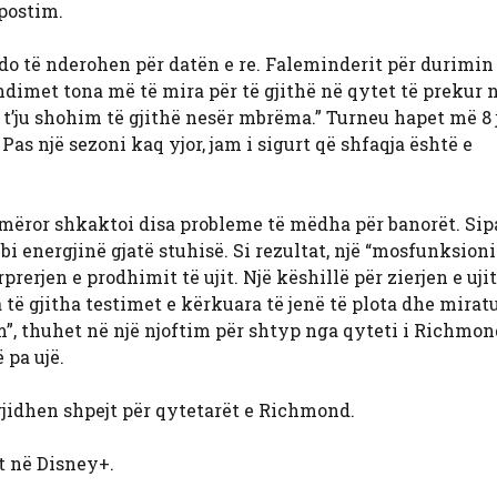
postim.
ë do të nderohen për datën e re. Faleminderit për durimin
imet tona më të mira për të gjithë në qytet të prekur 
 t’ju shohim të gjithë nesër mbrëma.” Turneu hapet më 8 
 Pas një sezoni kaq yjor, jam i sigurt që shfaqja është e
imëror shkaktoi disa probleme të mëdha për banorët. Si
i energjinë gjatë stuhisë. Si rezultat, një “mosfunksion
erjen e prodhimit të ujit. Një këshillë për zierjen e ujit
 të gjitha testimet e kërkuara të jenë të plota dhe mirat
ëm”, thuhet në një njoftim për shtyp nga qyteti i Richmon
 pa ujë.
gjidhen shpejt për qytetarët e Richmond.
t në Disney+.