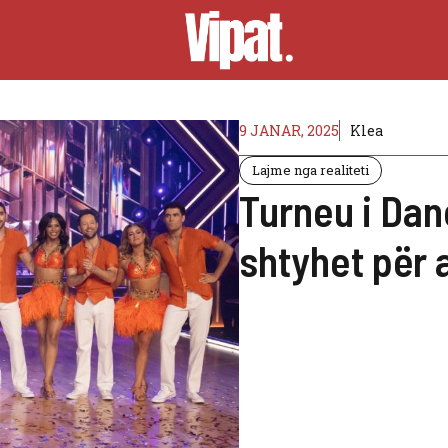
9 JANAR, 2025
Klea
Lajme nga realiteti
Turneu i Dan
shtyhet për