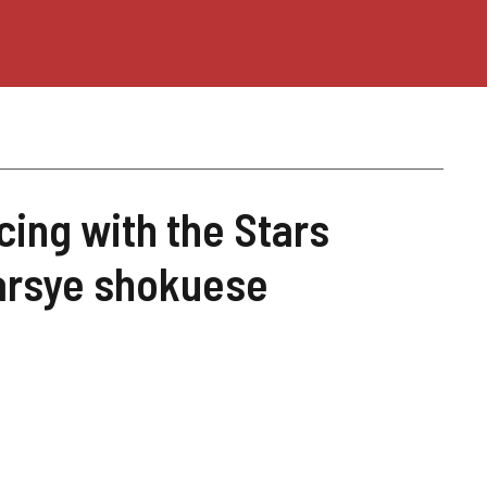
cing with the Stars
 arsye shokuese