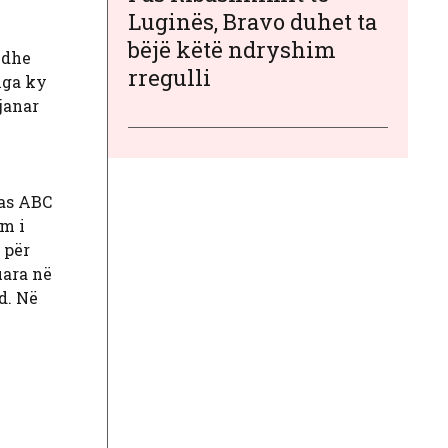
Luginës, Bravo duhet ta
bëjë këtë ndryshim
 dhe
rregulli
nga ky
janar
pas ABC
im i
 për
uara në
d. Në