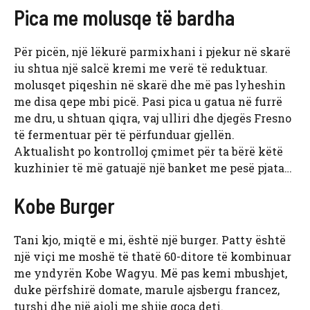
Pica me molusqe të bardha
Për picën, një lëkurë parmixhani i pjekur në skarë
iu shtua një salcë kremi me verë të reduktuar.
molusqet piqeshin në skarë dhe më pas lyheshin
me disa qepe mbi picë. Pasi pica u gatua në furrë
me dru, u shtuan qiqra, vaj ulliri dhe djegës Fresno
të fermentuar për të përfunduar gjellën.
Aktualisht po kontrolloj çmimet për ta bërë këtë
kuzhinier të më gatuajë një banket me pesë pjata…
Kobe Burger
Tani kjo, miqtë e mi, është një burger. Patty është
një viçi me moshë të thatë 60-ditore të kombinuar
me yndyrën Kobe Wagyu. Më pas kemi mbushjet,
duke përfshirë domate, marule ajsbergu francez,
turshi dhe një aioli me shije goca deti.