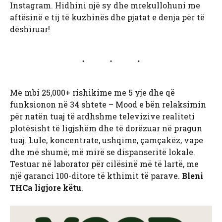
Instagram. Hidhini një sy dhe mrekullohuni me
aftësinë e tij të kuzhinës dhe pjatat e denja për të
dëshiruar!
Me mbi 25,000+ rishikime me 5 yje dhe që
funksionon në 34 shtete – Mood e bën relaksimin
për natën tuaj të ardhshme televizive realiteti
plotësisht të ligjshëm dhe të dorëzuar në pragun
tuaj. Lule, koncentrate, ushqime, çamçakëz, vape
dhe më shumë; më mirë se dispanseritë lokale.
Testuar në laborator për cilësinë më të lartë, me
një garanci 100-ditore të kthimit të parave.
Bleni
THCa ligjore këtu
.