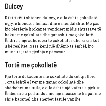
Dulcey
Kikirikët i shtohen dulcey, e cila është çokollatë
ngjyrë bionde, e lëmuar dhe e mëndafshtë. Më pas
kjo përzierje krokante vendoset midis shtresave të
kekut me çokollatë dhe ganashit me çokollatë.
Ëndrra e një adhuruesi të çokollatës dhe kikirikut
u bë realitet! Nëse keni një dhëmb të ëmbël, kjo
mund të jetë zgjedhja e përsosur.
Tortë me çokollatë
Kjo tortë dekadente me çokollatë duket qiellore.
Torta është e lyer me ganaç çokollatë dhe
shërbehet me tuile, e cila është një vaferë e pjekur.
Ëmbëlsirë u përfundua me një mousse të kripur me
shije karamel dhe sherbet fasule vanilje.