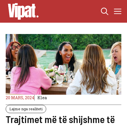
Skip
M
to
content
20 MARS, 2024
Klea
Lajme nga realiteti
Trajtimet më të shijshme të