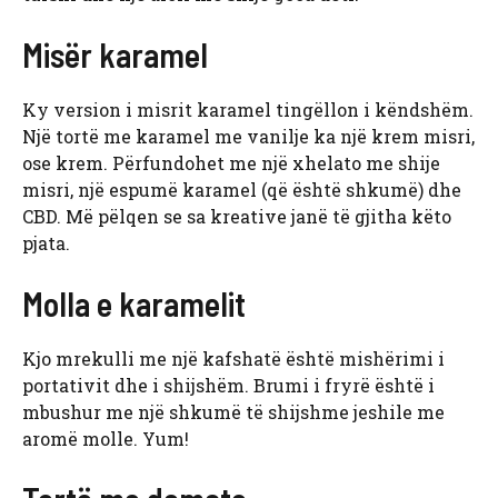
Misër karamel
Ky version i misrit karamel tingëllon i këndshëm.
Një tortë me karamel me vanilje ka një krem ​​misri,
ose krem. Përfundohet me një xhelato me shije
misri, një espumë karamel (që është shkumë) dhe
CBD. Më pëlqen se sa kreative janë të gjitha këto
pjata.
Molla e karamelit
Kjo mrekulli me një kafshatë është mishërimi i
portativit dhe i shijshëm. Brumi i fryrë është i
mbushur me një shkumë të shijshme jeshile me
aromë molle. Yum!