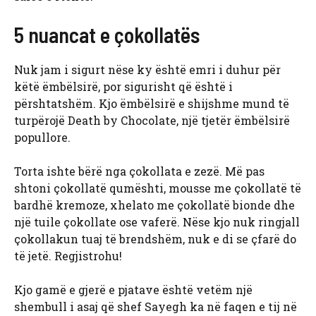
5 nuancat e çokollatës
Nuk jam i sigurt nëse ky është emri i duhur për
këtë ëmbëlsirë, por sigurisht që është i
përshtatshëm. Kjo ëmbëlsirë e shijshme mund të
turpërojë Death by Chocolate, një tjetër ëmbëlsirë
popullore.
Torta ishte bërë nga çokollata e zezë. Më pas
shtoni çokollatë qumështi, mousse me çokollatë të
bardhë kremoze, xhelato me çokollatë bionde dhe
një tuile çokollate ose vaferë. Nëse kjo nuk ringjall
çokollakun tuaj të brendshëm, nuk e di se çfarë do
të jetë. Regjistrohu!
Kjo gamë e gjerë e pjatave është vetëm një
shembull i asaj që shef Sayegh ka në faqen e tij në