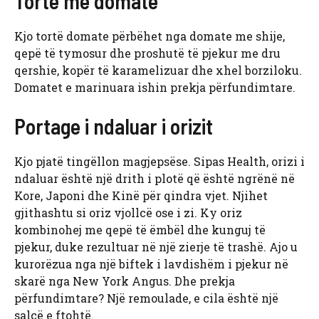
Tortë me domate
Kjo tortë domate përbëhet nga domate me shije,
qepë të tymosur dhe proshutë të pjekur me dru
qershie, kopër të karamelizuar dhe xhel borziloku.
Domatet e marinuara ishin prekja përfundimtare.
Portage i ndaluar i orizit
Kjo pjatë tingëllon magjepsëse. Sipas Health, orizi i
ndaluar është një drith i plotë që është ngrënë në
Kore, Japoni dhe Kinë për qindra vjet. Njihet
gjithashtu si oriz vjollcë ose i zi. Ky oriz
kombinohej me qepë të ëmbël dhe kunguj të
pjekur, duke rezultuar në një zierje të trashë. Ajo u
kurorëzua nga një biftek i lavdishëm i pjekur në
skarë nga New York Angus. Dhe prekja
përfundimtare? Një remoulade, e cila është një
salcë e ftohtë.