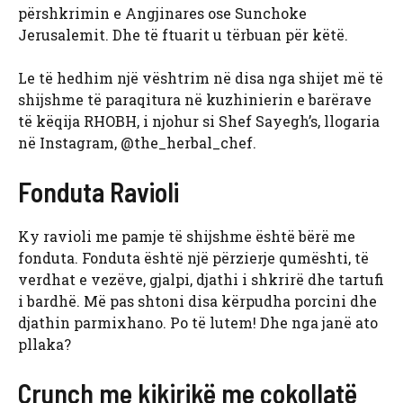
përshkrimin e Angjinares ose Sunchoke
Jerusalemit. Dhe të ftuarit u tërbuan për këtë.
Le të hedhim një vështrim në disa nga shijet më të
shijshme të paraqitura në kuzhinierin e barërave
të këqija RHOBH, i njohur si Shef Sayegh’s, llogaria
në Instagram, @the_herbal_chef.
Fonduta Ravioli
Ky ravioli me pamje të shijshme është bërë me
fonduta. Fonduta është një përzierje qumështi, të
verdhat e vezëve, gjalpi, djathi i shkrirë dhe tartufi
i bardhë. Më pas shtoni disa kërpudha porcini dhe
djathin parmixhano. Po të lutem! Dhe nga janë ato
pllaka?
Crunch me kikirikë me çokollatë