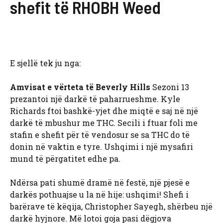
shefit të RHOBH Weed
E sjellë tek ju nga:
Amvisat e vërteta të Beverly Hills
Sezoni 13
prezantoi një darkë të paharrueshme. Kyle
Richards ftoi bashkë-yjet dhe miqtë e saj në një
darkë të mbushur me THC. Secili i ftuar foli me
stafin e shefit për të vendosur se sa THC do të
donin në vaktin e tyre. Ushqimi i një mysafiri
mund të përgatitet edhe pa.
Ndërsa pati shumë dramë në festë, një pjesë e
darkës pothuajse u la në hije: ushqimi! Shefi i
barërave të këqija, Christopher Sayegh, shërbeu një
darkë hyjnore. Më lotoi goja pasi dëgjova