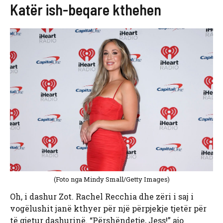
Katër ish-beqare kthehen
(Foto nga Mindy Small/Getty Images)
Oh, i dashur Zot. Rachel Recchia dhe zëri i saj i
vogëlushit janë kthyer për një përpjekje tjetër për
të gjetur dashurinë. “Përshëndetje, Jess!” ajo