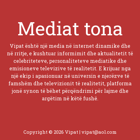
Mediat tona
Vipat është një media në internet dinamike dhe
në rritje, e kushtuar informimit dhe aktualitetit të
celebriteteve, personaliteteve mediatike dhe
emisioneve televizive të realitetit. E krijuar nga
një ekip i apasionuar në universin e njerëzve të
famshëm dhe televizionit të realitetit, platforma
jonë synon të bëhet përqëndrimi për lajme dhe
argëtim në këtë fushë.
Copyright © 2026 Vipat |
vipat@aol.com