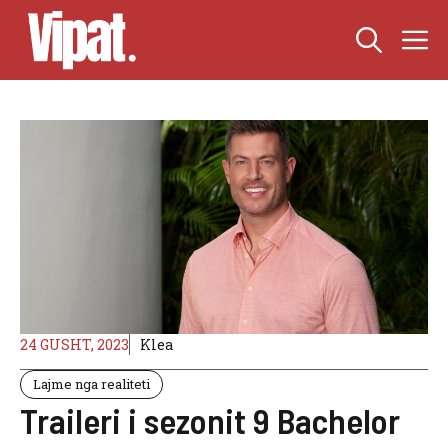
Skip
M
to
content
24 GUSHT, 2023
Klea
Lajme nga realiteti
Traileri i sezonit 9 Bachelor