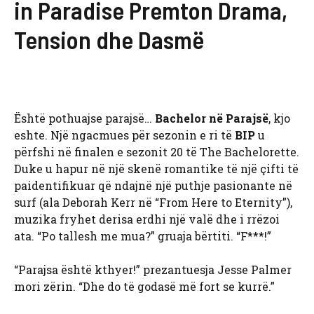
in Paradise Premton Drama,
Tension dhe Dasmë
Është pothuajse parajsë…
Bachelor në Parajsë
, kjo
eshte. Një ngacmues për sezonin e ri të
BIP
u
përfshi në finalen e sezonit 20 të The Bachelorette.
Duke u hapur në një skenë romantike të një çifti të
paidentifikuar që ndajnë një puthje pasionante në
surf (ala Deborah Kerr në “From Here to Eternity”),
muzika fryhet derisa erdhi një valë dhe i rrëzoi
ata. “Po tallesh me mua?” gruaja bërtiti. “F***!”
“Parajsa është kthyer!” prezantuesja Jesse Palmer
mori zërin. “Dhe do të godasë më fort se kurrë.”