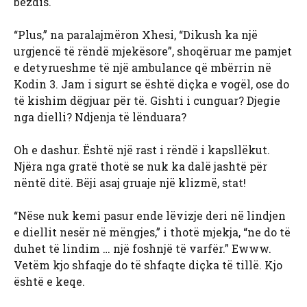
bezdis.
“Plus,” na paralajmëron Xhesi, “Dikush ka një
urgjencë të rëndë mjekësore”, shoqëruar me pamjet
e detyrueshme të një ambulance që mbërrin në
Kodin 3. Jam i sigurt se është diçka e vogël, ose do
të kishim dëgjuar për të. Gishti i cunguar? Djegie
nga dielli? Ndjenja të lënduara?
Oh e dashur. Është një rast i rëndë i kapsllëkut.
Njëra nga gratë thotë se nuk ka dalë jashtë për
nëntë ditë. Bëji asaj gruaje një klizmë, stat!
“Nëse nuk kemi pasur ende lëvizje deri në lindjen
e diellit nesër në mëngjes,” i thotë mjekja, “ne do të
duhet të lindim … një foshnjë të varfër.” Ewww.
Vetëm kjo shfaqje do të shfaqte diçka të tillë. Kjo
është e keqe.