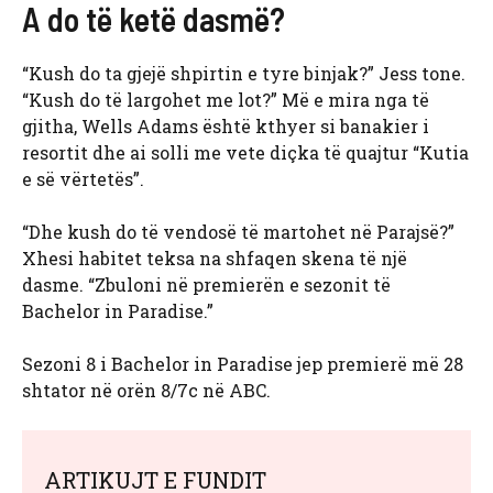
A do të ketë dasmë?
“Kush do ta gjejë shpirtin e tyre binjak?” Jess tone.
“Kush do të largohet me lot?” Më e mira nga të
gjitha, Wells Adams është kthyer si banakier i
resortit dhe ai solli me vete diçka të quajtur “Kutia
e së vërtetës”.
“Dhe kush do të vendosë të martohet në Parajsë?”
Xhesi habitet teksa na shfaqen skena të një
dasme. “Zbuloni në premierën e sezonit të
Bachelor in Paradise.”
Sezoni 8 i Bachelor in Paradise jep premierë më 28
shtator në orën 8/7c në ABC.
ARTIKUJT E FUNDIT