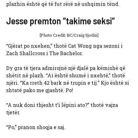
plazhin është që të fut rërë në ushqimin tënd.
Jesse premton “takime seksi”
[Photo Credit: BC/Craig Sjodin]
“Gjërat po nxehen,” thotë Cat Wong nga sezoni i
Zach Shallcross i The Bachelor.
Dy gra të tjera admirojnë një djalë pa këmishë që
shëtit në plazh. “Ai është shumë i nxehtë,” thotë
njëri. “Ka rreth 42 bark në trupin e tij.” Kjo është si
shtatë pako me gjashtë. Po!
“A nuk doni thjesht t’i lëpini ato?” thotë vajza
tjetër.
“Po,” pranon shoqja e saj.