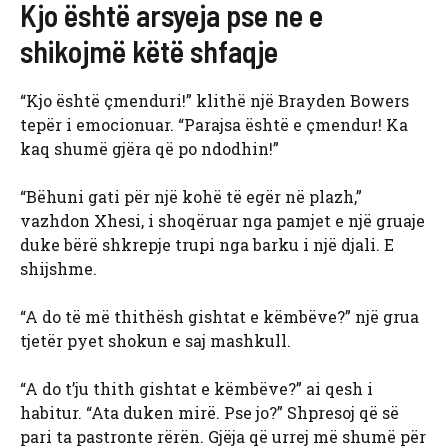
Kjo është arsyeja pse ne e
shikojmë këtë shfaqje
“Kjo është çmenduri!” klithë një Brayden Bowers
tepër i emocionuar. “Parajsa është e çmendur! Ka
kaq shumë gjëra që po ndodhin!”
“Bëhuni gati për një kohë të egër në plazh,”
vazhdon Xhesi, i shoqëruar nga pamjet e një gruaje
duke bërë shkrepje trupi nga barku i një djali. E
shijshme.
“A do të më thithësh gishtat e këmbëve?” një grua
tjetër pyet shokun e saj mashkull.
“A do t’ju thith gishtat e këmbëve?” ai qesh i
habitur. “Ata duken mirë. Pse jo?” Shpresoj që së
pari ta pastronte rërën. Gjëja që urrej më shumë për