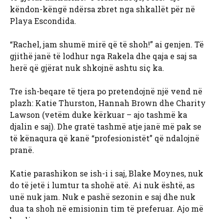
këndon-këngë ndërsa zbret nga shkallët për në
Playa Escondida.
“Rachel, jam shumë mirë që të shoh!” ai genjen. Të
gjithë janë të lodhur nga Rakela dhe qaja e saj sa
herë që gjërat nuk shkojnë ashtu siç ka.
Tre ish-beqare të tjera po pretendojnë një vend në
plazh: Katie Thurston, Hannah Brown dhe Charity
Lawson (vetëm duke kërkuar – ajo tashmë ka
djalin e saj). Dhe gratë tashmë atje janë më pak se
të kënaqura që kanë “profesionistët” që ndalojnë
pranë.
Katie parashikon se ish-i i saj, Blake Moynes, nuk
do të jetë i lumtur ta shohë atë. Ai nuk është, as
unë nuk jam. Nuk e pashë sezonin e saj dhe nuk
dua ta shoh në emisionin tim të preferuar. Ajo më