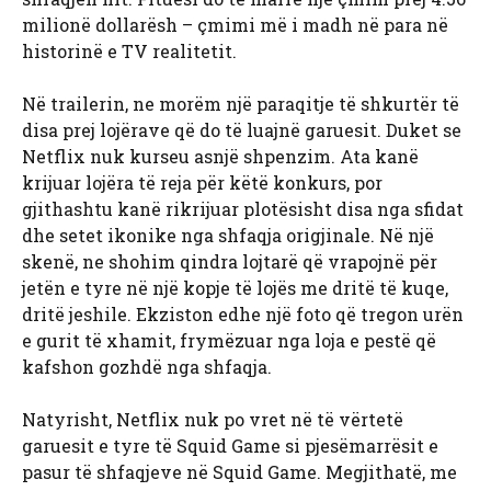
milionë dollarësh – çmimi më i madh në para në
historinë e TV realitetit.
Në trailerin, ne morëm një paraqitje të shkurtër të
disa prej lojërave që do të luajnë garuesit. Duket se
Netflix nuk kurseu asnjë shpenzim. Ata kanë
krijuar lojëra të reja për këtë konkurs, por
gjithashtu kanë rikrijuar plotësisht disa nga sfidat
dhe setet ikonike nga shfaqja origjinale. Në një
skenë, ne shohim qindra lojtarë që vrapojnë për
jetën e tyre në një kopje të lojës me dritë të kuqe,
dritë jeshile. Ekziston edhe një foto që tregon urën
e gurit të xhamit, frymëzuar nga loja e pestë që
kafshon gozhdë nga shfaqja.
Natyrisht, Netflix nuk po vret në të vërtetë
garuesit e tyre të Squid Game si pjesëmarrësit e
pasur të shfaqjeve në Squid Game. Megjithatë, me