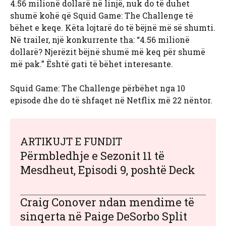
4.56 milionë dollarë në linjë, nuk do të duhet
shumë kohë që Squid Game: The Challenge të
bëhet e keqe. Këta lojtarë do të bëjnë më së shumti.
Në trailer, një konkurrente tha: “4.56 milionë
dollarë? Njerëzit bëjnë shumë më keq për shumë
më pak.” Është gati të bëhet interesante.
Squid Game: The Challenge përbëhet nga 10
episode dhe do të shfaqet në Netflix më 22 nëntor.
ARTIKUJT E FUNDIT
Përmbledhje e Sezonit 11 të
Mesdheut, Episodi 9, poshtë Deck
Craig Conover ndan mendime të
sinqerta në Paige DeSorbo Split