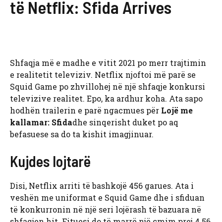
të Netflix: Sfida Arrives
Shfaqja më e madhe e vitit 2021 po merr trajtimin
e realitetit televiziv. Netflix njoftoi më parë se
Squid Game po zhvillohej në një shfaqje konkursi
televizive realitet. Epo, ka ardhur koha. Ata sapo
hodhën trailerin e parë ngacmues për
Lojë me
kallamar: Sfida
dhe sinqerisht duket po aq
befasuese sa do ta kishit imagjinuar.
Kujdes lojtarë
Disi, Netflix arriti të bashkojë 456 garues. Ata i
veshën me uniformat e Squid Game dhe i sfiduan
të konkurronin në një seri lojërash të bazuara në
shfaqjen hit. Fituesi do të marrë një çmim prej 4.56