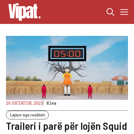
Skip
M
to
content
26 SHTATOR, 2023
Klea
Lajme nga realiteti
Traileri i parë për lojën Squid