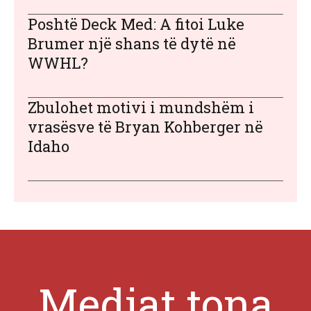
Poshtë Deck Med: A fitoi Luke
Brumer një shans të dytë në
WWHL?
Zbulohet motivi i mundshëm i
vrasësve të Bryan Kohberger në
Idaho
Mediat tona