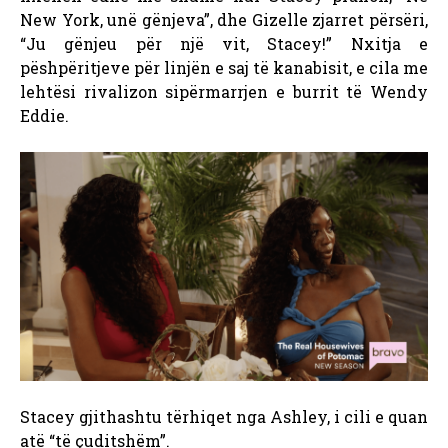
New York, unë gënjeva”, dhe Gizelle zjarret përsëri,
“Ju gënjeu për një vit, Stacey!” Nxitja e
pëshpëritjeve për linjën e saj të kanabisit, e cila me
lehtësi rivalizon sipërmarrjen e burrit të Wendy
Eddie.
Stacey gjithashtu tërhiqet nga Ashley, i cili e quan
atë “të çuditshëm”.