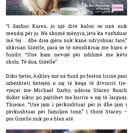
“I dashur Karen, jo një ditë kalon se unë nuk
mendoj për ju. Në shumë mënyra, jeta ka vazhduar
më tej … dhe disa gjëra nuk kanë ndryshuar fare,”
shkruan Gizelle, para se të nënshkruaj me hijen e
fundit: “Unë kam nevojë për ndihmë me këto
shola. Të dua, Gizelle”.
Diku tjetër, Ashley më në fund po feston lirinë pasi
mbështeti betejën e saj të keqe të divorcit tre-
vjeçar me Michael Darby, ndërsa Stacey Rusch
duket sikur po pajtohet me burrin e saj të larguar,
Thiemo. “Unë jam i përkushtuar për ju dhe jam i
përkushtuar për familjen tonë,” i thotë Stacey –
por Gizelle nuk po e blen atë.