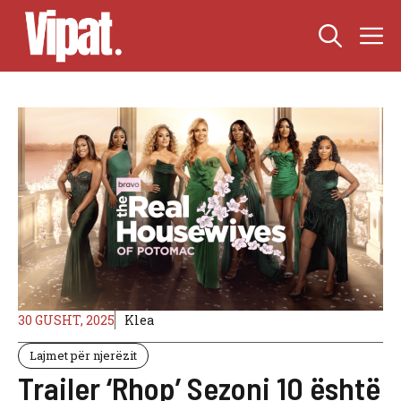
Skip
M
to
content
30 GUSHT, 2025
Klea
Lajmet për njerëzit
Trailer ‘Rhop’ Sezoni 10 është