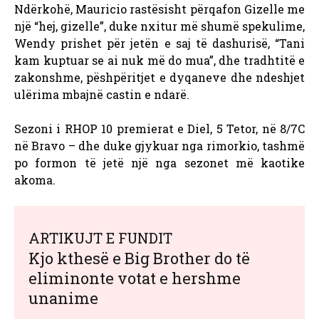
Ndërkohë, Mauricio rastësisht përqafon Gizelle me
një “hej, gizelle”, duke nxitur më shumë spekulime,
Wendy prishet për jetën e saj të dashurisë, “Tani
kam kuptuar se ai nuk më do mua”, dhe tradhtitë e
zakonshme, pëshpëritjet e dyqaneve dhe ndeshjet
ulërima mbajnë castin e ndarë.
Sezoni i RHOP 10 premierat e Diel, 5 Tetor, në 8/7C
në Bravo – dhe duke gjykuar nga rimorkio, tashmë
po formon të jetë një nga sezonet më kaotike
akoma.
ARTIKUJT E FUNDIT
Kjo kthesë e Big Brother do të
eliminonte votat e hershme
unanime