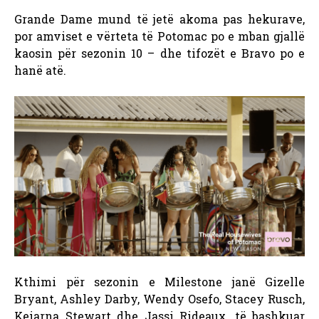
Grande Dame mund të jetë akoma pas hekurave,
por amviset e vërteta të Potomac po e mban gjallë
kaosin për sezonin 10 – dhe tifozët e Bravo po e
hanë atë.
Kthimi për sezonin e Milestone janë Gizelle
Bryant, Ashley Darby, Wendy Osefo, Stacey Rusch,
Keiarna Stewart dhe Jassi Rideaux, të bashkuar