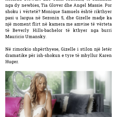
nga dy newbies, Tia Glover dhe Angel Massie. Por
shoku i vërtetë? Monique Samuels është rikthyer
pasi u largua në Sezonin 5, dhe Gizelle madje ka
një moment flirt në kamera me amvise të vërteta
të Beverly Hills-bachelor të kthyer nga burri
Mauricio Umansky.
Në rimorkio shpërthyese, Gizelle i stilon një letër
dramatike për ish-shokun e tyre të mbyllur Karen
Huger.