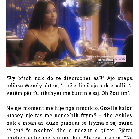
“Ky b*tch nuk do të divorcohet as?!” Ajo snaps,
ndërsa Wendy shton, “Unë e di që ajo nuk e solli TJ
vetëm për t’u rikthyer me burrin e saj. Oh Zoti im”.
Në një moment me hije nga rimorkio, Gizelle kalon
Stacey një tas me nenexhik frymë – dhe Ashley
nuk e mban as, duke pranuar se fryma e saj mund
të jetë “e nxehtë” dhe e ndezur e çiltër.
Gjërat
nxehen edhe më shumë kur Stacey pranon, “Në