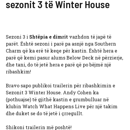
sezonit 3 të Winter House
Sezoni 3 i
Shtëpia e dimrit
vazhdon të japë të
parët. Është sezoni i parë pa asnjë nga Southern
Charm që ka erë të keqe për kastin. Është hera e
parë që kemi pasur alums Below Deck në përzierje,
dhe tani, do të jetë hera e parë që po bëjmë një
ribashkim!
Bravo sapo publikoi trailerin për ribashkimin e
Sezonit 3 Winter House. Andy Cohen ka
(pothuajse) të gjithë kastin e grumbulluar në
klubin Watch What Happens Live për një takim
dhe duket se do të jetë i çrregullt.
Shikoni trailerin më poshtë!