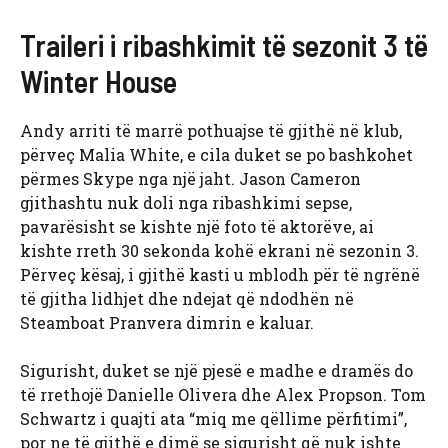
Traileri i ribashkimit të sezonit 3 të
Winter House
Andy arriti të marrë pothuajse të gjithë në klub,
përveç Malia White, e cila duket se po bashkohet
përmes Skype nga një jaht. Jason Cameron
gjithashtu nuk doli nga ribashkimi sepse,
pavarësisht se kishte një foto të aktorëve, ai
kishte rreth 30 sekonda kohë ekrani në sezonin 3.
Përveç kësaj, i gjithë kasti u mblodh për të ngrënë
të gjitha lidhjet dhe ndejat që ndodhën në
Steamboat Pranvera dimrin e kaluar.
Sigurisht, duket se një pjesë e madhe e dramës do
të rrethojë Danielle Olivera dhe Alex Propson. Tom
Schwartz i quajti ata “miq me qëllime përfitimi”,
por ne të gjithë e dimë se sigurisht që nuk ishte