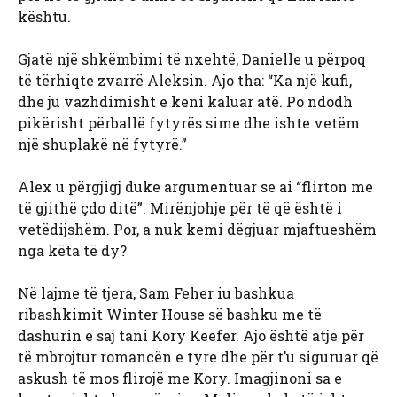
kështu.
Gjatë një shkëmbimi të nxehtë, Danielle u përpoq
të tërhiqte zvarrë Aleksin. Ajo tha: “Ka një kufi,
dhe ju vazhdimisht e keni kaluar atë. Po ndodh
pikërisht përballë fytyrës sime dhe ishte vetëm
një shuplakë në fytyrë.”
Alex u përgjigj duke argumentuar se ai “flirton me
të gjithë çdo ditë”. Mirënjohje për të që është i
vetëdijshëm. Por, a nuk kemi dëgjuar mjaftueshëm
nga këta të dy?
Në lajme të tjera, Sam Feher iu bashkua
ribashkimit Winter House së bashku me të
dashurin e saj tani Kory Keefer. Ajo është atje për
të mbrojtur romancën e tyre dhe për t’u siguruar që
askush të mos flirojë me Kory. Imagjinoni sa e