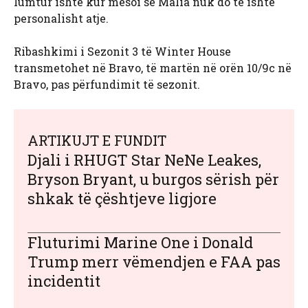
lumtur ishte kur mësoi se Malia nuk do të ishte
personalisht atje.
Ribashkimi i Sezonit 3 të Winter House
transmetohet në Bravo, të martën në orën 10/9c në
Bravo, pas përfundimit të sezonit.
ARTIKUJT E FUNDIT
Djali i RHUGT Star NeNe Leakes,
Bryson Bryant, u burgos sërish për
shkak të çështjeve ligjore
Fluturimi Marine One i Donald
Trump merr vëmendjen e FAA pas
incidentit