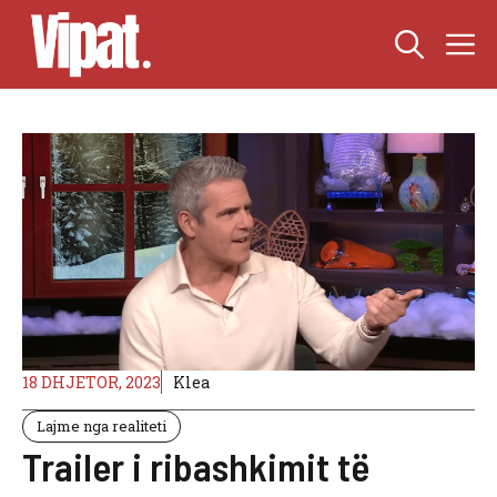
Skip
M
to
content
18 DHJETOR, 2023
Klea
Lajme nga realiteti
Trailer i ribashkimit të