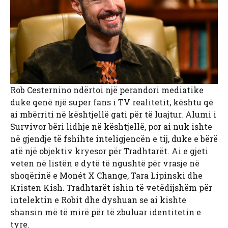
Rob Cesternino ndërtoi një perandori mediatike
duke qenë një super fans i TV realitetit, kështu që
ai mbërriti në kështjellë gati për të luajtur. Alumi i
Survivor bëri lidhje në kështjellë, por ai nuk ishte
në gjendje të fshihte inteligjencën e tij, duke e bërë
atë një objektiv kryesor për Tradhtarët. Ai e gjeti
veten në listën e dytë të ngushtë për vrasje në
shoqërinë e Monét X Change, Tara Lipinski dhe
Kristen Kish. Tradhtarët ishin të vetëdijshëm për
intelektin e Robit dhe dyshuan se ai kishte
shansin më të mirë për të zbuluar identitetin e
tyre.