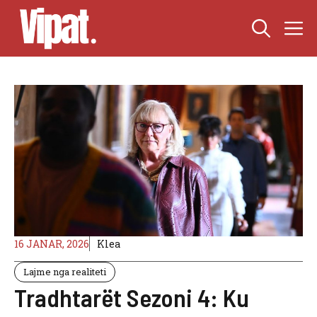
Skip
M
to
content
16 JANAR, 2026
Klea
Lajme nga realiteti
Tradhtarët Sezoni 4: Ku