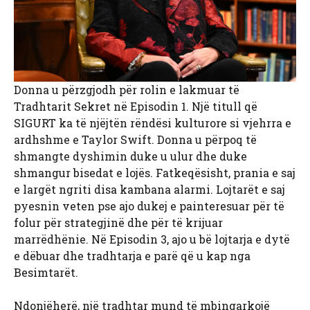
Donna u përzgjodh për rolin e lakmuar të
Tradhtarit Sekret në Episodin 1. Një titull që
SIGURT ka të njëjtën rëndësi kulturore si vjehrra e
ardhshme e Taylor Swift. Donna u përpoq të
shmangte dyshimin duke u ulur dhe duke
shmangur bisedat e lojës. Fatkeqësisht, prania e saj
e largët ngriti disa kambana alarmi. Lojtarët e saj
pyesnin veten pse ajo dukej e painteresuar për të
folur për strategjinë dhe për të krijuar
marrëdhënie. Në Episodin 3, ajo u bë lojtarja e dytë
e dëbuar dhe tradhtarja e parë që u kap nga
Besimtarët.
Ndonjëherë, një tradhtar mund të mbingarkojë