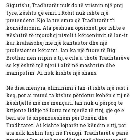
Sigurisht, Tradhtarët nuk do të vrisnin një prej
tyre, kështu që emri i Robit nuk ishte një
pretendent. Kjo la tre emra që Tradhtarët t’i
konsideronin. Ata peshuan opsionet, por ishte e
vështirë të injorohej niveli i kërcënimit të Ian-it
kur krahasohej me një kantautor dhe një
profesionist kërcimi. Ian ka një fitore të Big
Brother nën rripin e tij, e cila u thotë Tradhtarëve
se ky është një njeri i aftë në mashtrim dhe
manipulim. Ai nuk kishte një shans.
Në disa mënyra, eliminimi i Ian-it ishte një rast i
keq, por ai mund ta kishte përdorur kohën e tij në
kështjellë më me mençuri. Ian nuk u përpoq të
krijonte lidhje të forta me njerëz të rinj, gjë që e
bëri atë të shpenzueshëm për Donën dhe
Tradhtarët. Ai kishte lojtarët në këndin e tij, por
ata nuk kishin fuqi në Frëngji. Tradhtarët e panë