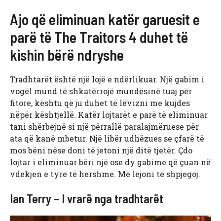
Ajo që eliminuan katër garuesit e
parë të The Traitors 4 duhet të
kishin bërë ndryshe
Tradhtarët është një lojë e ndërlikuar. Një gabim i
vogël mund të shkatërrojë mundësinë tuaj për
fitore, kështu që ju duhet të lëvizni me kujdes
nëpër kështjellë. Katër lojtarët e parë të eliminuar
tani shërbejnë si një përrallë paralajmëruese për
ata që kanë mbetur. Një libër udhëzues se çfarë të
mos bëni nëse doni të jetoni një ditë tjetër. Çdo
lojtar i eliminuar bëri një ose dy gabime që çuan në
vdekjen e tyre të hershme. Më lejoni të shpjegoj.
Ian Terry – I vrarë nga tradhtarët