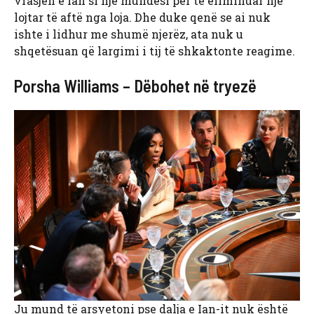
vrasjen e Ian si një mundësi për të eliminuar një
lojtar të aftë nga loja. Dhe duke qenë se ai nuk
ishte i lidhur me shumë njerëz, ata nuk u
shqetësuan që largimi i tij të shkaktonte reagime.
Porsha Williams – Dëbohet në tryezë
Ju mund të arsyetoni pse dalja e Ian-it nuk është