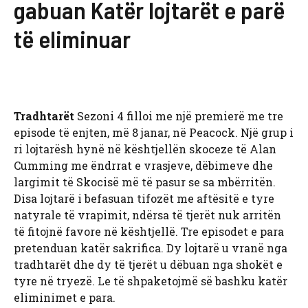
gabuan Katër lojtarët e parë
të eliminuar
Tradhtarët
Sezoni 4 filloi me një premierë me tre
episode të enjten, më 8 janar, në Peacock. Një grup i
ri lojtarësh hynë në kështjellën skoceze të Alan
Cumming me ëndrrat e vrasjeve, dëbimeve dhe
largimit të Skocisë më të pasur se sa mbërritën.
Disa lojtarë i befasuan tifozët me aftësitë e tyre
natyrale të vrapimit, ndërsa të tjerët nuk arritën
të fitojnë favore në kështjellë. Tre episodet e para
pretenduan katër sakrifica. Dy lojtarë u vranë nga
tradhtarët dhe dy të tjerët u dëbuan nga shokët e
tyre në tryezë. Le të shpaketojmë së bashku katër
eliminimet e para.