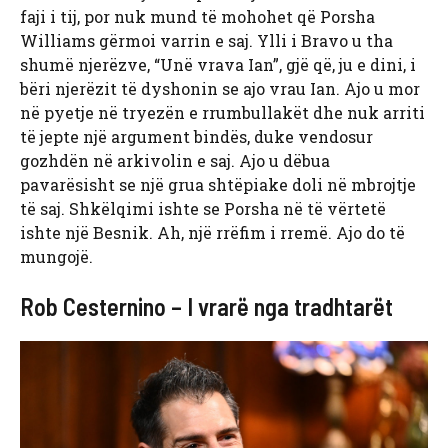
faji i tij, por nuk mund të mohohet që Porsha
Williams gërmoi varrin e saj. Ylli i Bravo u tha
shumë njerëzve, “Unë vrava Ian”, gjë që, ju e dini, i
bëri njerëzit të dyshonin se ajo vrau Ian. Ajo u mor
në pyetje në tryezën e rrumbullakët dhe nuk arriti
të jepte një argument bindës, duke vendosur
gozhdën në arkivolin e saj. Ajo u dëbua
pavarësisht se një grua shtëpiake doli në mbrojtje
të saj. Shkëlqimi ishte se Porsha në të vërtetë
ishte një Besnik. Ah, një rrëfim i rremë. Ajo do të
mungojë.
Rob Cesternino – I vrarë nga tradhtarët