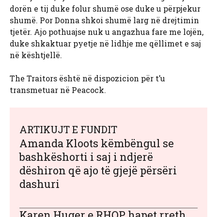
dorën e tij duke folur shumë ose duke u përpjekur
shumë. Por Donna shkoi shumë larg në drejtimin
tjetër. Ajo pothuajse nuk u angazhua fare me lojën,
duke shkaktuar pyetje në lidhje me qëllimet e saj
në kështjellë.
The Traitors është në dispozicion për t’u
transmetuar në Peacock.
ARTIKUJT E FUNDIT
Amanda Kloots këmbëngul se
bashkëshorti i saj i ndjerë
dëshiron që ajo të gjejë përsëri
dashuri
Karen Huger e RHOP hapet rreth