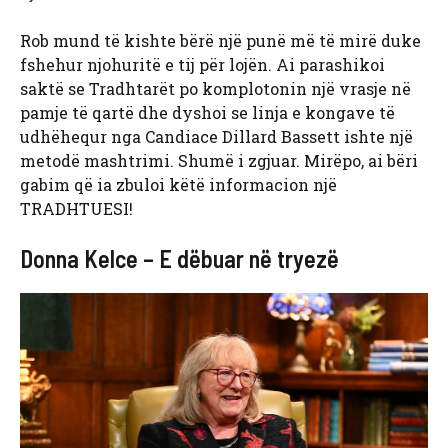
Rob mund të kishte bërë një punë më të mirë duke
fshehur njohuritë e tij për lojën. Ai parashikoi
saktë se Tradhtarët po komplotonin një vrasje në
pamje të qartë dhe dyshoi se linja e kongave të
udhëhequr nga Candiace Dillard Bassett ishte një
metodë mashtrimi. Shumë i zgjuar. Mirëpo, ai bëri
gabim që ia zbuloi këtë informacion një
TRADHTUESI!
Donna Kelce – E dëbuar në tryezë