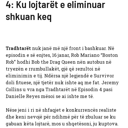
4: Ku lojtarët e eliminuar
shkuan keq
Tradhtarët
nuk janë më një front i bashkuar. Në
episodin e së enjtes, 16 janar, Rob Mariano “Boston
Rob” hodhi Bob the Drag Queen nën autobus në
tryezën e rrumbullakët, gjë që rezultoi në
eliminimin e tij. Ndërsa një legjendë e Survivor
doli fituese, një tjetër nuk ishte aq me fat. Jeremy
Collins u vra nga Tradhtarët në Episodin 4 pasi
Danielle Reyes mësoi se ai ishte me të.
Nëse jeni i ri në shfaqjet e konkurrencës realiste
dhe keni nevojë për ndihmë për të zbuluar se ku
gabuan këta lojtarë, mos u shqetësoni, ju kuptova.