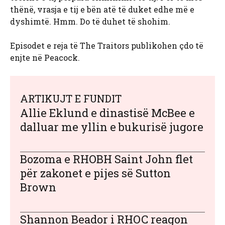
thënë, vrasja e tij e bën atë të duket edhe më e
dyshimtë. Hmm. Do të duhet të shohim.
Episodet e reja të The Traitors publikohen çdo të
enjte në Peacock.
ARTIKUJT E FUNDIT
Allie Eklund e dinastisë McBee e
dalluar me yllin e bukurisë jugore
Bozoma e RHOBH Saint John flet
për zakonet e pijes së Sutton
Brown
Shannon Beador i RHOC reagon