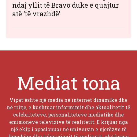
ndaj yllit të Bravo duke e quajtur
atë ‘të vrazhdë’
Mediat tona
Vipat është një media në internet dinamike dhe
në rritje, e kushtuar informimit dhe aktualitetit të
celebriteteve, personaliteteve mediatike dhe
emisioneve televizive të realitetit. E krijuar nga
një ekip i apasionuar në universin e njerëzve të
famshëm dhe televizionit të realitetit, platforma