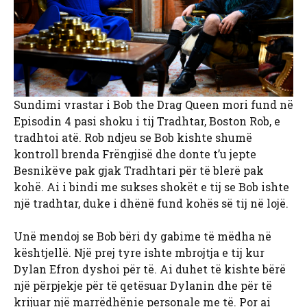
Sundimi vrastar i Bob the Drag Queen mori fund në
Episodin 4 pasi shoku i tij Tradhtar, Boston Rob, e
tradhtoi atë. Rob ndjeu se Bob kishte shumë
kontroll brenda Frëngjisë dhe donte t’u jepte
Besnikëve pak gjak Tradhtari për të blerë pak
kohë. Ai i bindi me sukses shokët e tij se Bob ishte
një tradhtar, duke i dhënë fund kohës së tij në lojë.
Unë mendoj se Bob bëri dy gabime të mëdha në
kështjellë. Një prej tyre ishte mbrojtja e tij kur
Dylan Efron dyshoi për të. Ai duhet të kishte bërë
një përpjekje për të qetësuar Dylanin dhe për të
krijuar një marrëdhënie personale me të. Por ai