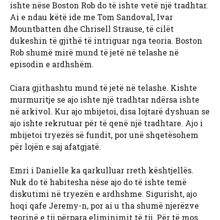
ishte nëse Boston Rob do të ishte vetë një tradhtar.
Ai e ndau këtë ide me Tom Sandoval, Ivar
Mountbatten dhe Chrisell Strause, të cilët
dukeshin të gjithë të intriguar nga teoria. Boston
Rob shumë mirë mund të jetë në telashe në
episodin e ardhshëm.
Ciara gjithashtu mund të jetë në telashe. Kishte
murmuritje se ajo ishte një tradhtar ndërsa ishte
në arkivol. Kur ajo mbijetoi, disa lojtarë dyshuan se
ajo ishte rekrutuar për të qenë një tradhtare. Ajo i
mbijetoi tryezës së fundit, por unë shqetësohem
për lojën e saj afatgjatë.
Emri i Danielle ka qarkulluar rreth kështjellës.
Nuk do të habitesha nëse ajo do të ishte temë
diskutimi në tryezën e ardhshme. Sigurisht, ajo
hoqi qafe Jeremy-n, por ai u tha shumë njerëzve
teorinë e tij përpara eliminimit të tij. Për të mos