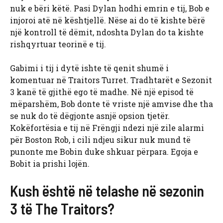
nuk e bëri këtë. Pasi Dylan hodhi emrin e tij, Bob e
injoroi atë në kështjellë. Nëse ai do të kishte bërë
një kontroll të dëmit, ndoshta Dylan do ta kishte
rishqyrtuar teorinë e tij.
Gabimi i tij i dytë ishte të qenit shumë i
komentuar në Traitors Turret. Tradhtarët e Sezonit
3 kanë të gjithë ego të madhe. Në një episod të
mëparshëm, Bob donte të vriste një amvise dhe tha
se nuk do të dëgjonte asnjë opsion tjetër.
Kokëfortësia e tij në Frëngji ndezi një zile alarmi
për Boston Rob, i cili ndjeu sikur nuk mund të
punonte me Bobin duke shkuar përpara. Egoja e
Bobit ia prishi lojën.
Kush është në telashe në sezonin
3 të The Traitors?