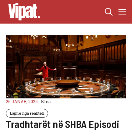
Skip
M
to
content
26 JANAR, 2025
Klea
Lajme nga realiteti
Tradhtarët në SHBA Episodi