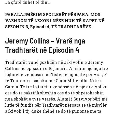
Ja çfarë duhet të dini.
PARALAJMËRIM SPOILERËT PËRPARA: MOS
VAZHDON TË LEXONI NËSE NUK TË KAPET NË
SEZONIN 3, Episodi 4, TË TRADHTARËVE.
Jeremy Collins – Vrarë nga
Tradhtarët në Episodin 4
Tradhtarët vunë gozhdën në arkivolin e Jeremy
Collins në episodin e 16 janarit. Ai ishte një nga tre
lojtarët e vendosur në “listën e ngushtë për vrasje”
të Traitors së bashku me Ciara Miller dhe Nikki
Garcia. Të tre lojtarët u vendosën në një arkivol ku
ose do të sakrifikoheshin ose do të shpëtoheshin
nga shokët e tyre vrasës. Alumi i Survivor bëri një
lutje të fundit për Tradhtarët përpara se të mbyllej
arkivoli i tij, duke thënë se do të punonte me ta