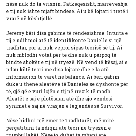
nëse nuk do ta vrisnin. Fatkeqësisht, marrëveshja
e tij nuk ishte mjaft bindëse. Ai u bë lojtari i tretë i
vrarë në kështjellë.
Jeremy bëri disa gabime të rëndësishme. Intuita e
tij e ndihmoi atë të identifikonte Danielle si një
tradhtar, por ai nuk veproi sipas teorisë së tij. Ai
nuk mblodhi votat për të dhe nuk u përpoq të
bindte shokët e tij në tryezë. Në vend të kësaj, ai e
ndau këtë teori me disa lojtarë dhe e la atë
informacion të varet në balancë. Ai bëri gabim
duke u thënë aleatëve të Danielës se dyshonte për
të, gjë që e vuri lojën e tij në rrezik të madh.
Aleatët e saj e plotësuan atë dhe ajo vendosi
synimet e saj në vrasjen e legjendës së Survivor.
Nëse hidhni një emër te Tradhtarët, më mirë
përgatituni ta ndiqni atë teori në tryezën e
rrumbullakët. Nëse jo, duhet ta mbani atë