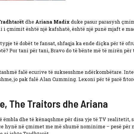
Tradhtarët
dhe
Ariana Madix
duke pasur parasysh çmim
lli i çmimit është një kafshatë, është një punë mjaft e ma
pje të dobët te fansat, shfaqja ka ende diçka për të ofru
ë? Por tani për tani, Bravo do të bënte më të mirën për 
ua tashmë falë ecurive të suksesshme ndërkombëtare. Int
shme, jo pak falë Alan Cumming. Lexoni për të parë fitor
e, The Traitors dhe Ariana
të ëmbla dhe të kënaqshme për disa yje të TV realitetit, 
ace hynë në çmimet me më shumë nominime – pesë për nj
 ai ishte Tradhtarët.