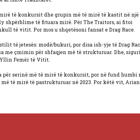
mirë të konkursit dhe grupin më të mirë të kastit në një 
hpërblime të fituara mirë. Për The Traitors, ai fitoi
ull të vitit. Por mos u shqetësoni fansat e Drag Race.
tilit të jetesës: modë/bukuri, por disa ish-yje të Drag R
ua me çmimin për shfaqjen më të strukturuar. Dhe, siguri
llin Femër të Vitit.
a për serinë më të mirë të konkursit, por në fund humbi
më të mirë të pastrukturuar në 2023. Por këtë vit, Arian