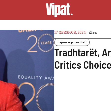
17 QERSHOR, 2024
Klea
Lajme nga realiteti
Tradhtarët, Ar
Critics Choic