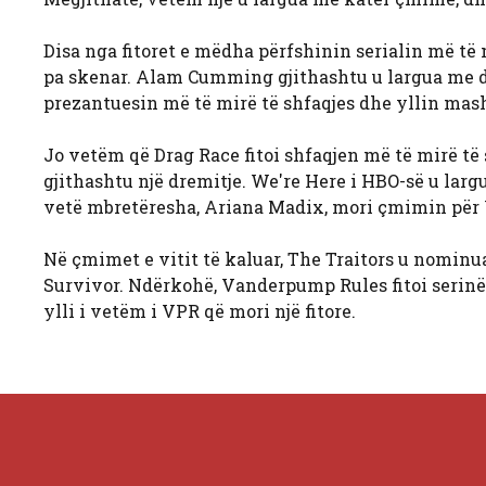
Disa nga fitoret e mëdha përfshinin serialin më të 
pa skenar. Alam Cumming gjithashtu u largua me dy s
prezantuesin më të mirë të shfaqjes dhe yllin mashk
Jo vetëm që Drag Race fitoi shfaqjen më të mirë të s
gjithashtu një dremitje. We're Here i HBO-së u larg
vetë mbretëresha, Ariana Madix, mori çmimin për Y
Në çmimet e vitit të kaluar, The Traitors u nominu
Survivor. Ndërkohë, Vanderpump Rules fitoi serinë 
ylli i vetëm i VPR që mori një fitore.