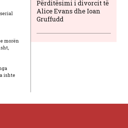
Përditësimi i divorcit të
Alice Evans dhe Ioan
serial
Gruffudd
ace morën
sht,
 nga
a ishte