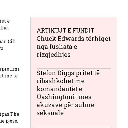
et e
dhe.
ARTIKUJT E FUNDIT
Chuck Edwards tërhiqet
ar. Cili
nga fushata e
ta
rizgjedhjes
erpretimi
Stefon Diggs pritet të
et më të
ribashkohet me
komandantët e
Uashingtonit mes
akuzave për sulme
seksuale
sipas The
ë pjesë.