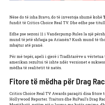
Nëse do të isha Bravo, do të investoja shumë kohë
fundit të Critics Choice Real TV. Dhe edhe pse titu
Edhe pse sezoni 11 i Vanderpump Rules la një përshty
mund të jetë shfaqja pa Arianën? Kush mund të thot
mbajtur atë pranë.
Për më tepër, apeli i gjerë i Tradhtarëve u vërtet
amerikan rezultoi të ishte ndër versionet e sukses
mëdha të realitetit të natës.
Fitore të mëdha për Drag Rac
Critics Choice Real TV Awards paraqiti disa fitore 
Hollywood Reporter. Traitors dhe RuPaul's Drag R
Megjithatë, vetëm një u largua me katër çmime, dhe