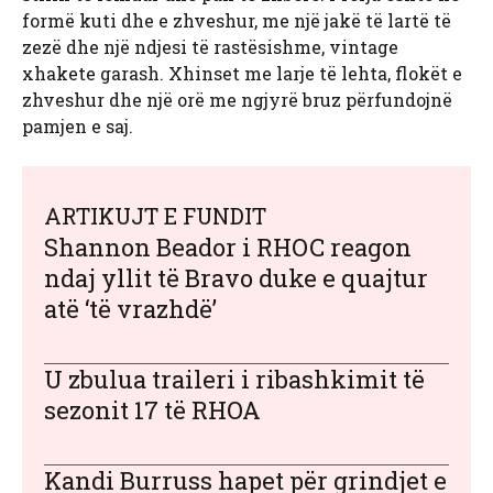
formë kuti dhe e zhveshur, me një jakë të lartë të
zezë dhe një ndjesi të rastësishme, vintage
xhakete garash. Xhinset me larje të lehta, flokët e
zhveshur dhe një orë me ngjyrë bruz përfundojnë
pamjen e saj.
ARTIKUJT E FUNDIT
Shannon Beador i RHOC reagon
ndaj yllit të Bravo duke e quajtur
atë ‘të vrazhdë’
U zbulua traileri i ribashkimit të
sezonit 17 të RHOA
Kandi Burruss hapet për grindjet e