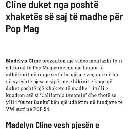
Cline duket nga poshtë
xhaketës së saj të madhe për
Pop Mag
Madelyn Cline
prezanton një video montazhi të ri
editorial të Pop Magazine me një humor të
udhëtimit në rrugë sërf dhe gjëja e veçantë që bie
në sy është pjesa e sipërme e bikinit e kuqe që
duket poshtë një xhakete të madhe. Titulli e
kuadron atë si “California Dreamin” dhe thotë se
ylli i “Outer Banks” bën një udhëtim në fundjavë të
VW surf në POP 54.
Madelyn Cline vesh pjesën e