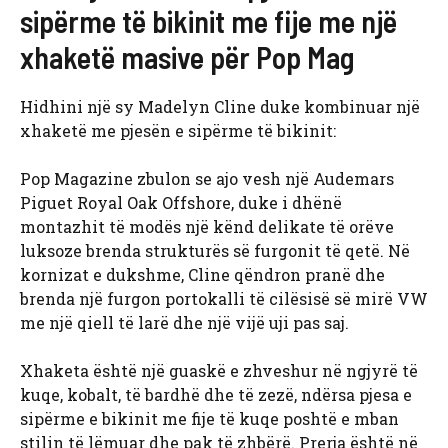
sipërme të bikinit me fije me një
xhaketë masive për Pop Mag
Hidhini një sy Madelyn Cline duke kombinuar një
xhaketë me pjesën e sipërme të bikinit:
Pop Magazine zbulon se ajo vesh një Audemars
Piguet Royal Oak Offshore, duke i dhënë
montazhit të modës një kënd delikate të orëve
luksoze brenda strukturës së furgonit të qetë. Në
kornizat e dukshme, Cline qëndron pranë dhe
brenda një furgon portokalli të cilësisë së mirë VW
me një qiell të larë dhe një vijë uji pas saj.
Xhaketa është një guaskë e zhveshur në ngjyrë të
kuqe, kobalt, të bardhë dhe të zezë, ndërsa pjesa e
sipërme e bikinit me fije të kuqe poshtë e mban
stilin të lëmuar dhe pak të zhbërë. Prerja është në