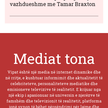
vazhdueshme me Tamar Braxton
Mediat tona
Vipat është një media në internet dinamike dhe
në rritje, e kushtuar informimit dhe aktualitetit të
celebriteteve, personaliteteve mediatike dhe
emisioneve televizive të realitetit. E krijuar nga
një ekip i apasionuar në universin e njerëzve të
famshëm dhe televizionit të realitetit, platforma
jonë synon të bëhet përqëndrimi për lajme dhe