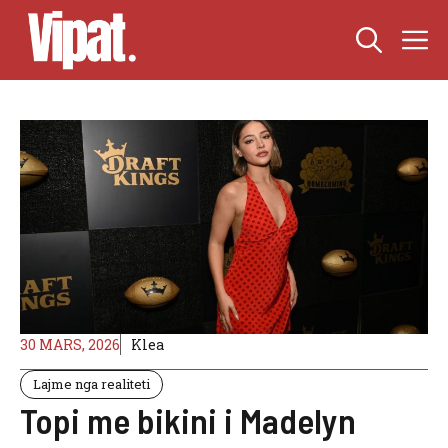
Skip
M
to
content
30 MARS, 2026
Klea
Lajme nga realiteti
Topi me bikini i Madelyn