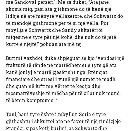
me Sandoval përsëri”. Me sa duket, “Ata janë
akoma miq, pasi ata gjithmonë do të kenë një
lidhje në atë mënyrë vëllazërore, dhe Schwartz do
të mendojë gjithmonë për të si një vëlla. Por
mbyllja e Schwartz dhe Sandy shkatërroi
miqësinë e tyre për një kohë, dhe nuk do të jetë
kurrë e njëjtë,” pohuan ata më tej.
Burimi vazhdoi, duke shpjeguar se kjo “vendosi një
frakturë të rëndë në marrëdhëniet e tyre që ata
kanë [only] e marrë pjesërisht nga. Rrënojat
financiare dhe stresi i vunë një numër të madh
dhe çuan në luftime vërtet të këqija dhe
mosmarrëveshje të mëdha për të cilat nuk mund
të bënin kompromis. “
Tani, bar i tyre është i mbyllur. Seria e tyre
gjithashtu i shkurtoi ato në favor të një rindizjeje.
Prandaj, sipas këtij burimi, as Schwartz dhe