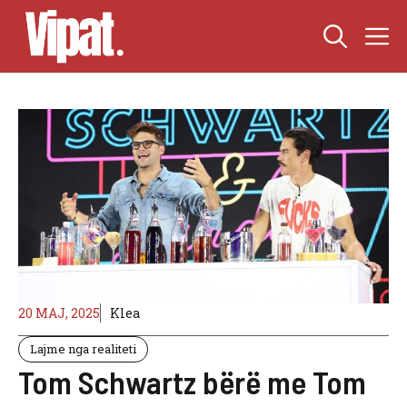
Skip
M
to
content
20 MAJ, 2025
Klea
Lajme nga realiteti
Tom Schwartz bërë me Tom