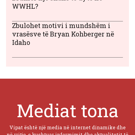
WWHL?
Zbulohet motivi i mundshëm i
vrasësve të Bryan Kohberger në
Idaho
Mediat tona
Vipat është një media në internet dinamike dhe
në rritje, e kushtuar informimit dhe aktualitetit të