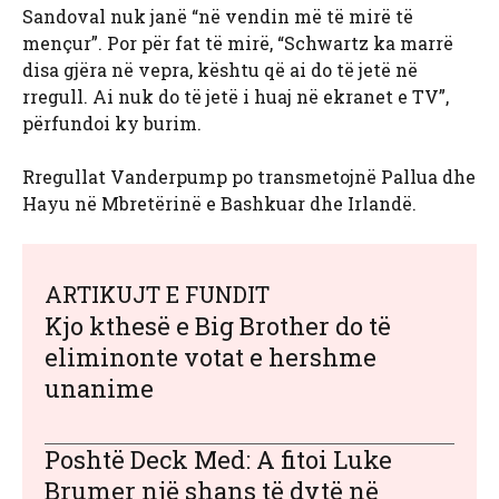
Sandoval nuk janë “në vendin më të mirë të
mençur”. Por për fat të mirë, “Schwartz ka marrë
disa gjëra në vepra, kështu që ai do të jetë në
rregull. Ai nuk do të jetë i huaj në ekranet e TV”,
përfundoi ky burim.
Rregullat Vanderpump po transmetojnë Pallua dhe
Hayu në Mbretërinë e Bashkuar dhe Irlandë.
ARTIKUJT E FUNDIT
Kjo kthesë e Big Brother do të
eliminonte votat e hershme
unanime
Poshtë Deck Med: A fitoi Luke
Brumer një shans të dytë në