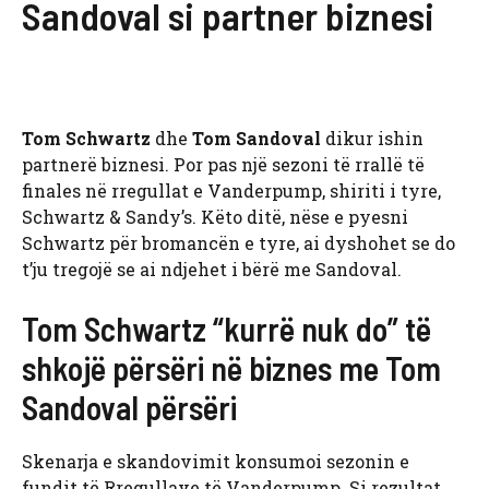
Sandoval si partner biznesi
Tom Schwartz
dhe
Tom Sandoval
dikur ishin
partnerë biznesi. Por pas një sezoni të rrallë të
finales në rregullat e Vanderpump, shiriti i tyre,
Schwartz & Sandy’s. Këto ditë, nëse e pyesni
Schwartz për bromancën e tyre, ai dyshohet se do
t’ju tregojë se ai ndjehet i bërë me Sandoval.
Tom Schwartz “kurrë nuk do” të
shkojë përsëri në biznes me Tom
Sandoval përsëri
Skenarja e skandovimit konsumoi sezonin e
fundit të Rregullave të Vanderpump. Si rezultat,