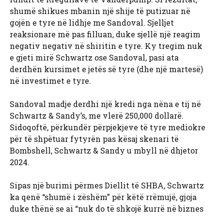
shumë shikues mbanin një shije të putizuar në
gojën e tyre në lidhje me Sandoval. Sjelljet
reaksionare më pas filluan, duke sjellë një reagim
negativ negativ në shiritin e tyre. Ky tregim nuk
e gjeti mirë Schwartz ose Sandoval, pasi ata
derdhën kursimet e jetës së tyre (dhe një martesë)
në investimet e tyre.
Sandoval madje derdhi një kredi nga nëna e tij në
Schwartz & Sandy’s, me vlerë 250,000 dollarë.
Sidoqoftë, përkundër përpjekjeve të tyre mediokre
për të shpëtuar fytyrën pas kësaj skenari të
Bombshell, Schwartz & Sandy u mbyll në dhjetor
2024.
Sipas një burimi përmes Diellit të SHBA, Schwartz
ka qenë “shumë i zëshëm” për këtë rrëmujë, gjoja
duke thënë se ai “nuk do të shkojë kurrë në biznes