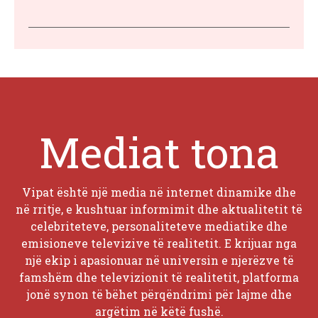
Mediat tona
Vipat është një media në internet dinamike dhe
në rritje, e kushtuar informimit dhe aktualitetit të
celebriteteve, personaliteteve mediatike dhe
emisioneve televizive të realitetit. E krijuar nga
një ekip i apasionuar në universin e njerëzve të
famshëm dhe televizionit të realitetit, platforma
jonë synon të bëhet përqëndrimi për lajme dhe
argëtim në këtë fushë.