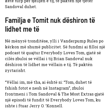
ketë turp për sjelljen e tij, të paktën një tjetër
Sandoval duhet.
Familja e Tomit nuk dëshiron të
lidhet me të
Në mënyrë tronditëse, ylli i Vanderpump Rules po
kërkon më shumë publicitet. Së fundmi ai filloi një
podcast të quajtur Everybody Loves Tom, gjatë së
cilës zbuloi se vëllai i tij Brian Sandoval nuk
dëshiron të lidhet me vëllain e tij. Të paktën
zyrtarisht.
“Vëllai im, më tha, ai është si: “Tom, duhet të
fshish fotot e nesh në Instagram”, zbuloi
frontmeni i Tom Sandoval & The Most Extras gjatë
një episodi të fundit të Everybody Loves Tom, ku
ishte i ftuar Jerry O. ‘Konnell.