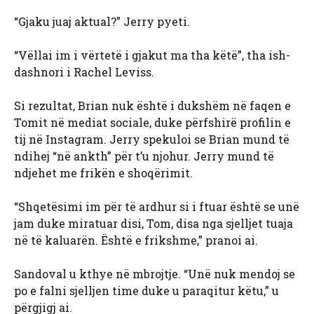
“Gjaku juaj aktual?” Jerry pyeti.
“Vëllai im i vërtetë i gjakut ma tha këtë”, tha ish-
dashnori i Rachel Leviss.
Si rezultat, Brian nuk është i dukshëm në faqen e
Tomit në mediat sociale, duke përfshirë profilin e
tij në Instagram. Jerry spekuloi se Brian mund të
ndihej “në ankth” për t’u njohur. Jerry mund të
ndjehet me frikën e shoqërimit.
“Shqetësimi im për të ardhur si i ftuar është se unë
jam duke miratuar disi, Tom, disa nga sjelljet tuaja
në të kaluarën. Është e frikshme,” pranoi ai.
Sandoval u kthye në mbrojtje. “Unë nuk mendoj se
po e falni sjelljen time duke u paraqitur këtu,” u
përgjigj ai.