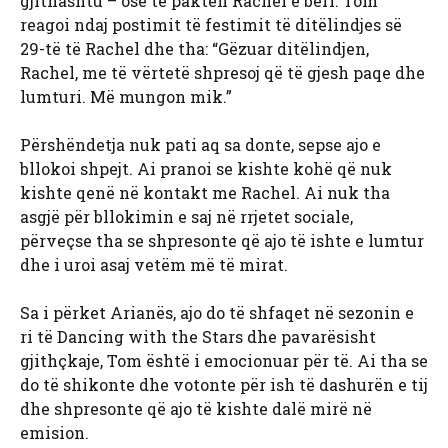
gjithashtu – ose të paktën Rachel e bëri. Tom
reagoi ndaj postimit të festimit të ditëlindjes së
29-të të Rachel dhe tha: “Gëzuar ditëlindjen,
Rachel, me të vërtetë shpresoj që të gjesh paqe dhe
lumturi. Më mungon mik.”
Përshëndetja nuk pati aq sa donte, sepse ajo e
bllokoi shpejt. Ai pranoi se kishte kohë që nuk
kishte qenë në kontakt me Rachel. Ai nuk tha
asgjë për bllokimin e saj në rrjetet sociale,
përveçse tha se shpresonte që ajo të ishte e lumtur
dhe i uroi asaj vetëm më të mirat.
Sa i përket Arianës, ajo do të shfaqet në sezonin e
ri të Dancing with the Stars dhe pavarësisht
gjithçkaje, Tom është i emocionuar për të. Ai tha se
do të shikonte dhe votonte për ish të dashurën e tij
dhe shpresonte që ajo të kishte dalë mirë në
emision.