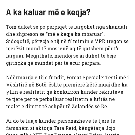
A ka kaluar më e keqja?
Tom duket se po përpiqet të largohet nga skandali
dhe shpreson se “më e keqja ka mbaruar”.
Sidoqoftë, përvoja e tij në filmimin e VPR tregon se
njerëzit mund të mos jenë aq të gatshëm për t’u
larguar. Megjithatë, mendoj se ai duhet të bëjë
gjithçka që mundet për të ecur përpara.
Ndërmarrja e tij e fundit, Forcat Speciale: Testi më i
Vështirë në Botë, është premierë këtë muaj dhe ka
yllin e realitetit që konkurron kundër rekrutëve
të tjerë për të përballuar realitetin e luftës në
malet e dimrit të ashpër të Zelandës së Re.
Ai do të luajë kundër personazheve të tjerë të
famshëm si aktorja Tara Reid, këngëtarja Jojo