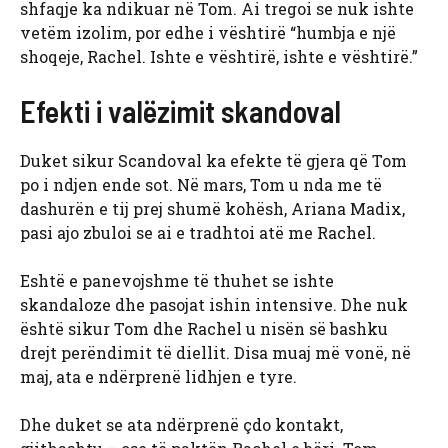
shfaqje ka ndikuar në Tom. Ai tregoi se nuk ishte
vetëm izolim, por edhe i vështirë “humbja e një
shoqeje, Rachel. Ishte e vështirë, ishte e vështirë.”
Efekti i valëzimit skandoval
Duket sikur Scandoval ka efekte të gjera që Tom
po i ndjen ende sot. Në mars, Tom u nda me të
dashurën e tij prej shumë kohësh, Ariana Madix,
pasi ajo zbuloi se ai e tradhtoi atë me Rachel.
Eshtë e panevojshme të thuhet se ishte
skandaloze dhe pasojat ishin intensive. Dhe nuk
është sikur Tom dhe Rachel u nisën së bashku
drejt perëndimit të diellit. Disa muaj më vonë, në
maj, ata e ndërprenë lidhjen e tyre.
Dhe duket se ata ndërprenë çdo kontakt,