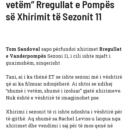
vetëm” Rregullat e Pompës
së Xhirimit të Sezonit 11
Tom Sandoval
sapo përfundoi xhirimet
Rregullat
e Vanderpompës
Sezoni 11, i cili ishte mjaft i
guximshëm, sinqerisht
Tani, ai i ka thënë ET se ishte sezoni më i vështirë
që ai ka filmuar ndonjëherë. Ai shtoi se ndihej
“shumë i vetëm, shumë i izoluar” gjatë xhirimeve.
Nuk është e vështirë të imagjinohet pse.
Xhirimi i sezonit të ri ishte ndoshta i vështirë për
të gjithë. Aq shumë sa Rachel Leviss u largua nga
xhirimet dhe vendimi i saj për të mos qenë në