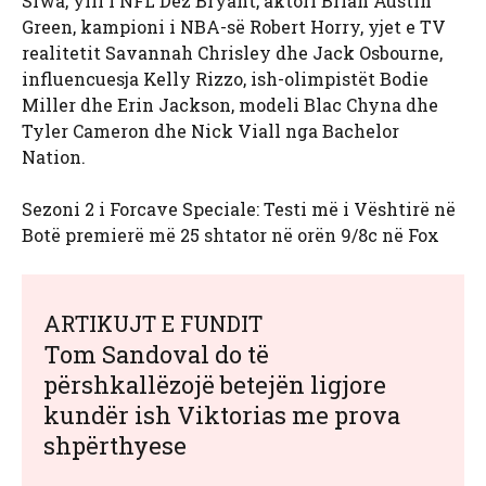
Siwa, ylli i NFL Dez Bryant, aktori Brian Austin
Green, kampioni i NBA-së Robert Horry, yjet e TV
realitetit Savannah Chrisley dhe Jack Osbourne,
influencuesja Kelly Rizzo, ish-olimpistët Bodie
Miller dhe Erin Jackson, modeli Blac Chyna dhe
Tyler Cameron dhe Nick Viall nga Bachelor
Nation.
Sezoni 2 i Forcave Speciale: Testi më i Vështirë në
Botë
premierë më 25 shtator në orën 9/8c në Fox
ARTIKUJT E FUNDIT
Tom Sandoval do të
përshkallëzojë betejën ligjore
kundër ish Viktorias me prova
shpërthyese