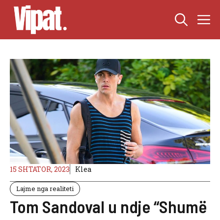
Skip
M
to
content
15 SHTATOR, 2023
Klea
Lajme nga realiteti
Tom Sandoval u ndje “Shumë