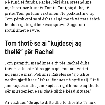
Në fund të fundit, Rachel bëri disa pretendime
mjaft serioze kundër Tomit. Tani, siç duhej të
pritej, Tom po luan viktimën. Në podkastin e tij,
Tom përshkroi se si është ai që me të vërtetë është
lënduar gjatë gjithë kësaj sprove. Sugjeroni
rrotullimet e syve.
Tom thotë se ai “kujdesej aq
thellë” për Rachel
Tom parapriu mendimet e tij për Rachel duke
thënë se kishte “disa gjëra që lënduan vërtet
ndjenjat e mia”. Pohimi i Rakelës se “ajo ishte
vetëm gjatë kësaj” ishte lëndues në sytë e tij. “Unë
jam kujdesur dhe jam kujdesur gjithmonë aq thellë
për mirëqenien e saj gjatë gjithë kësaj situate.”
Ai vazhdoi, “Që ajo të dilte dhe të thoshte ‘Ti nuk