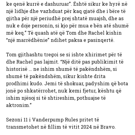
ke qenë kurrë e dashuruar”. Është sikur ke hyrë në
një lidhje dhe vazhduat për kaq gjatë dhe i bëre të
gjitha për një periudhë prej shtatë muajsh, dhe as
nuk e doje personin, si kjo për mua e bën atë shumë
më keq.” Të quash atë që Tom dhe Rachel kishin
“një marrëdhënie” ndihet paksa e pasinqertë.
Tom gjithashtu tregoi se si ishte xhirimet për të
dhe Rachel pas lajmit. “Një ditë pas publikimit të
historisë … ne ishim shumë të pakëndshëm, si
shumë të pakëndshëm, sikur kishte drita
prodhimi kudo. Jemi të shokuar, padyshim që bota
jonë po shkatërrohet, nuk kemi fjetur, kështu që
ishim njësoj si të shtireshim, pothuajse të
aktronim.”
Sezoni 11 i Vanderpump Rules pritet të
transmetohet në fillim të vitit 2024 në Bravo.