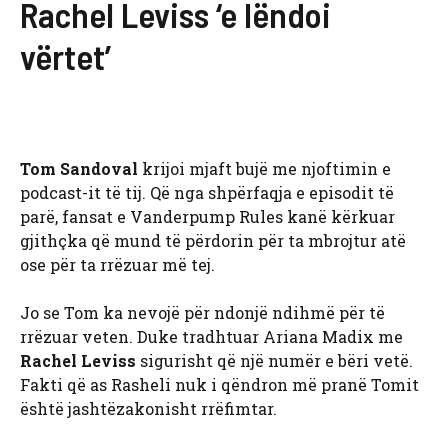
Rachel Leviss ‘e lëndoi
vërtet’
Tom Sandoval
krijoi mjaft bujë me njoftimin e
podcast-it të tij. Që nga shpërfaqja e episodit të
parë, fansat e Vanderpump Rules kanë kërkuar
gjithçka që mund të përdorin për ta mbrojtur atë
ose për ta rrëzuar më tej.
Jo se Tom ka nevojë për ndonjë ndihmë për të
rrëzuar veten. Duke tradhtuar Ariana Madix me
Rachel Leviss
sigurisht që një numër e bëri vetë.
Fakti që as Rasheli nuk i qëndron më pranë Tomit
është jashtëzakonisht rrëfimtar.