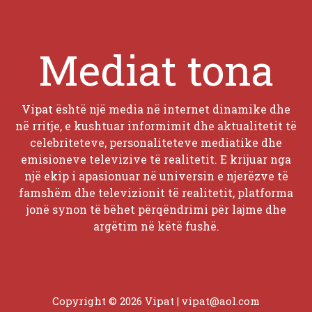
Mediat tona
Vipat është një media në internet dinamike dhe
në rritje, e kushtuar informimit dhe aktualitetit të
celebriteteve, personaliteteve mediatike dhe
emisioneve televizive të realitetit. E krijuar nga
një ekip i apasionuar në universin e njerëzve të
famshëm dhe televizionit të realitetit, platforma
jonë synon të bëhet përqëndrimi për lajme dhe
argëtim në këtë fushë.
Copyright © 2026 Vipat |
vipat@aol.com