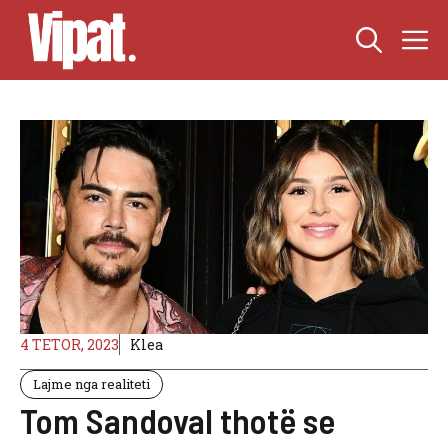
Skip
M
to
content
4 TETOR, 2023
Klea
Lajme nga realiteti
Tom Sandoval thotë se