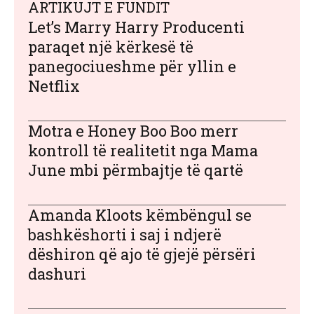
ARTIKUJT E FUNDIT
Let’s Marry Harry Producenti
paraqet një kërkesë të
panegociueshme për yllin e
Netflix
Motra e Honey Boo Boo merr
kontroll të realitetit nga Mama
June mbi përmbajtje të qartë
Amanda Kloots këmbëngul se
bashkëshorti i saj i ndjerë
dëshiron që ajo të gjejë përsëri
dashuri