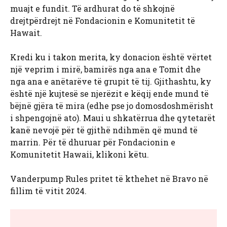
muajt e fundit. Të ardhurat do të shkojnë
drejtpërdrejt në Fondacionin e Komunitetit të
Hawait.
Kredi ku i takon merita, ky donacion është vërtet
një veprim i mirë, bamirës nga ana e Tomit dhe
nga ana e anëtarëve të grupit të tij. Gjithashtu, ky
është një kujtesë se njerëzit e këqij ende mund të
bëjnë gjëra të mira (edhe pse jo domosdoshmërisht
i shpengojnë ato). Maui u shkatërrua dhe qytetarët
kanë nevojë për të gjithë ndihmën që mund të
marrin. Për të dhuruar për Fondacionin e
Komunitetit Hawaii, klikoni këtu.
Vanderpump Rules pritet të kthehet në Bravo në
fillim të vitit 2024.