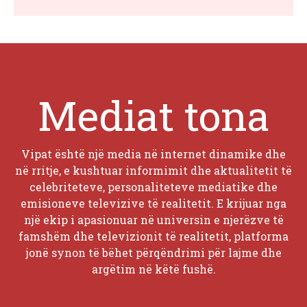
Mediat tona
Vipat është një media në internet dinamike dhe
në rritje, e kushtuar informimit dhe aktualitetit të
celebriteteve, personaliteteve mediatike dhe
emisioneve televizive të realitetit. E krijuar nga
një ekip i apasionuar në universin e njerëzve të
famshëm dhe televizionit të realitetit, platforma
jonë synon të bëhet përqëndrimi për lajme dhe
argëtim në këtë fushë.