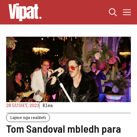
Skip
M
to
content
28 GUSHT, 2023
Klea
Lajme nga realiteti
Tom Sandoval mbledh para