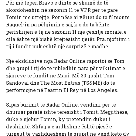
Për më tepër, Bravo e dinte se shumë do të
akordoheshin në sezonin 11 të VPR për të parë
Tomin me urrejtje. Por nëse ai vërtet do ta filmonte
Raquel-in pa pëlqimin e saj, kjo do ta bënte
përfshirjen e tij në sezonin 11 një çështje morale, e
cila është një bishë krejtësisht tjetër. Pra, njoftimi i
tij i fundit nuk është një surprizë e madhe.
Një ekskluzive nga Radar Online raportoi se Tom
dhe grupi i tij do të mbledhin para për viktimat e
zjarreve të fundit në Maui. Më 30 gusht, Tom
Sandoval dhe The Most Extras (TS&ME) do të
performojnë në Teatrin El Rey në Los Angeles.
Sipas burimit të Radar Online, vendimi për të
dhuruar paratë ishte tërësisht i Tomit. Megjithëse,
duke e njohur Tomin, ky pretendim duket i
dyshimtë. Shfaqja e ardhshme është pjesë e
turneut të vazhdueshëm të grupit në vend këto dy