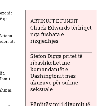
sezonit
vë që
ARTIKUJT E FUNDIT
Chuck Edwards tërhiqet
nga fushata e
 Ariana
rizgjedhjes
rdori atë
Stefon Diggs pritet të
ribashkohet me
komandantët e
it.
Uashingtonit mes
Tomit.
akuzave për sulme
seksuale
Mmmhmm.
Përditësimi i divorcit të