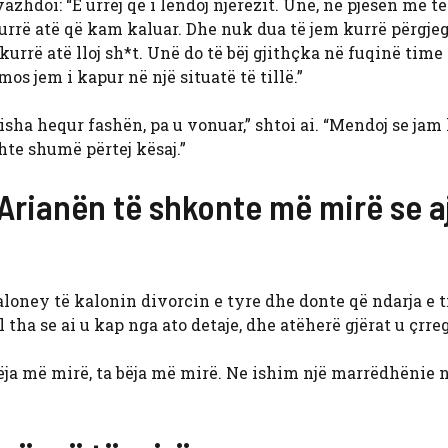
zhdoi: “E urrej që i lëndoj njerëzit. Unë, në pjesën më t
rrë atë që kam kaluar. Dhe nuk dua të jem kurrë përgjeg
kurrë atë lloj sh*t. Unë do të bëj gjithçka në fuqinë time 
s jem i kapur në një situatë të tillë.”
sha hequr fashën, pa u vonuar,” shtoi ai. “Mendoj se jam
shte shumë përtej kësaj.”
 Arianën të shkonte më mirë se a
ney të kalonin divorcin e tyre dhe donte që ndarja e ti
ha se ai u kap nga ato detaje, dhe atëherë gjërat u çrre
bëja më mirë, ta bëja më mirë. Ne ishim një marrëdhënie