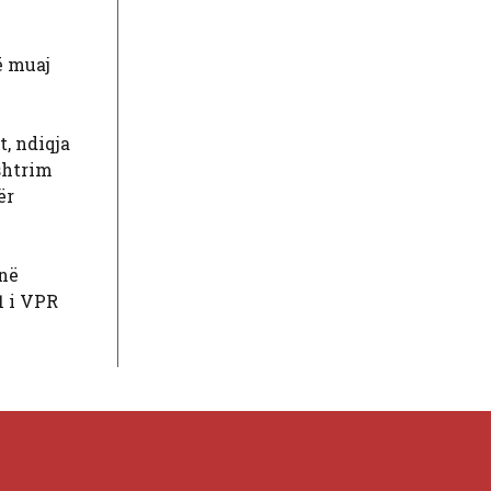
të muaj
t, ndiqja
ështrim
ër
 në
1 i VPR