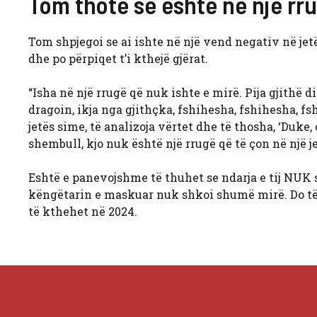
Tom thotë se është në një rr
Tom shpjegoi se ai ishte në një vend negativ në jetën
dhe po përpiqet t’i kthejë gjërat.
“Isha në një rrugë që nuk ishte e mirë. Pija gjithë d
dragoin, ikja nga gjithçka, fshihesha, fshihesha, fs
jetës sime, të analizoja vërtet dhe të thosha, ‘Duke
shembull, kjo nuk është një rrugë që të çon në një j
Eshtë e panevojshme të thuhet se ndarja e tij NUK 
këngëtarin e maskuar nuk shkoi shumë mirë. Do të 
të kthehet në 2024.