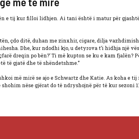
ugë më të mirë
 e tij kur filloi lidhjen. Ai tani është i matur për gjash
itën, çdo ditë, duhan me zinxhir, cigare, dilja vazhdimish
hihesha. Dhe, kur ndodhi kjo, u detyrova t’i hidhja një v
, çfarë dreqin po bën?’ Ti më kupton se ku e kam fjalën? P
etë të gjatë dhe të shëndetshme.”
shkoi më mirë se ajo e Schwartz dhe Katie. As koha e tij
shohim nëse gjërat do të ndryshojnë për të kur sezoni 1