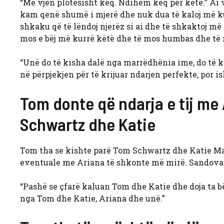
“Më vjen plotësisht keq. Ndihem keq për këtë.” Ai va
kam qenë shumë i mjerë dhe nuk dua të kaloj më ku
shkaku që të lëndoj njerëz si ai dhe të shkaktoj më 
mos e bëj më kurrë këtë dhe të mos humbas dhe të mo
“Unë do të kisha dalë nga marrëdhënia ime, do të ki
në përpjekjen për të krijuar ndarjen perfekte, por i
Tom donte që ndarja e tij me
Schwartz dhe Katie
Tom tha se kishte parë Tom Schwartz dhe Katie Malo
eventuale me Ariana të shkonte më mirë. Sandoval t
“Pashë se çfarë kaluan Tom dhe Katie dhe doja ta 
nga Tom dhe Katie, Ariana dhe unë.”