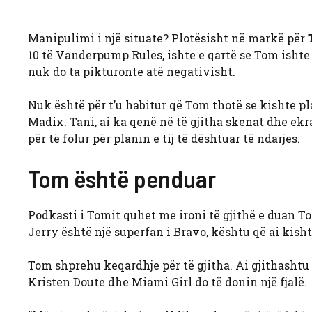
Manipulimi i një situate? Plotësisht në markë për
10 të Vanderpump Rules, ishte e qartë se Tom ishte 
nuk do ta pikturonte atë negativisht.
Nuk është për t’u habitur që Tom thotë se kishte plan
Madix. Tani, ai ka qenë në të gjitha skenat dhe ekra
për të folur për planin e tij të dështuar të ndarjes.
Tom është penduar
Podkasti i Tomit quhet me ironi të gjithë e duan Tomi
Jerry është një superfan i Bravo, kështu që ai kis
Tom shprehu keqardhje për të gjitha. Ai gjithasht
Kristen Doute dhe Miami Girl do të donin një fjalë.