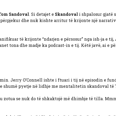
Tom Sandoval
. Si detajet e
Skandoval
i shpalosur gjatë 
përpjekur dhe nuk kishte arritur të krijonte një narrati
ifikuar të krijonte “ndarjen e përsosur” nga ish-ja e tij,
net tona dhe madje ka podcast-in e tij. Këtë javë, ai e pë
n. Jerry O’Connell ishte i ftuari i tij në episodin e fund
hte shumë pyetje në lidhje me mentalitetin skandoval të 
u u zotua se nuk do të shkaktojë më dhimbje të tilla. 