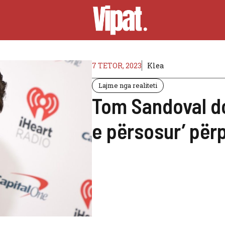
7 TETOR, 2023
Klea
Lajme nga realiteti
Tom Sandoval do
e përsosur’ për